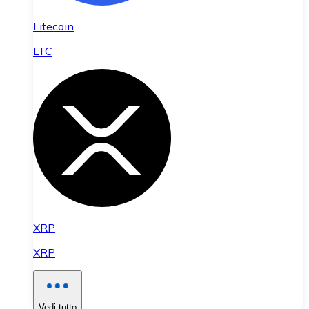
Litecoin
LTC
XRP
XRP
Vedi tutto