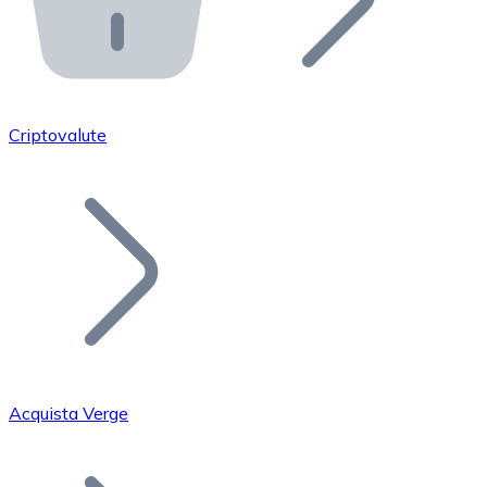
API Bitnovo
Integra la nostra API nel tuo ecosistema.
Diventa Rivenditore
Unisciti alla nostra rete di rivenditori e commercializza i
Criptovalute
Inserisci un Token
Aggiungi il token del tuo progetto al nostro servizio di
Acquista Verge
Bitcoin