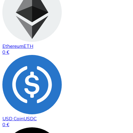
Ethereum
ETH
0 €
USD Coin
USDC
0 €