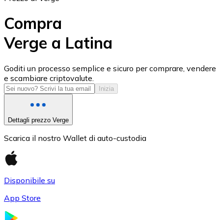
Compra
Verge a Latina
USD Coin
Goditi un processo semplice e sicuro per comprare, vendere
e scambiare criptovalute.
USDC
Inizia
Dettagli prezzo Verge
Scarica il nostro Wallet di auto-custodia
Disponibile su
App Store
Litecoin