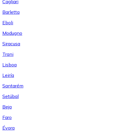
Cagliari
Barletta
Eboli
Modugno
Siracusa
Trani
Lisboa
Leiría
Santarém
Setúbal
Beja
Faro
Évora