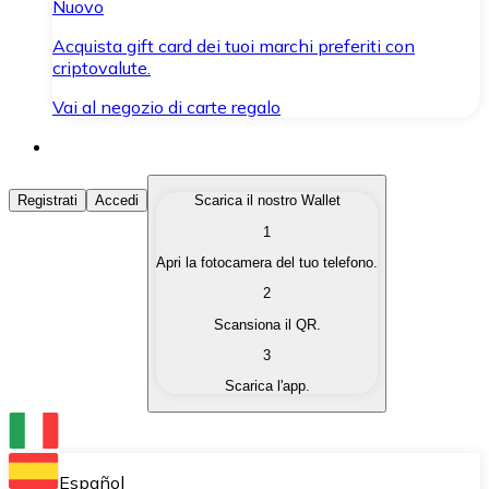
Nuovo
Acquista gift card dei tuoi marchi preferiti con
criptovalute.
Vai al negozio di carte regalo
Acquista Criptovalute
Registrati
Accedi
Scarica il nostro Wallet
1
Acquista le criptovalute che ti interessano in modo rapi
Apri la fotocamera del tuo telefono.
Vendi Criptovalute
2
Converti le tue criptovalute in valuta fiat quando ne ha
Scansiona il QR.
3
Scambia (Swap)
Scarica l'app.
Scambia una criptovaluta con un'altra istantaneamente
Wallet Bitnovo
Conserva le tue cripto in un Wallet self-custodial.
Español