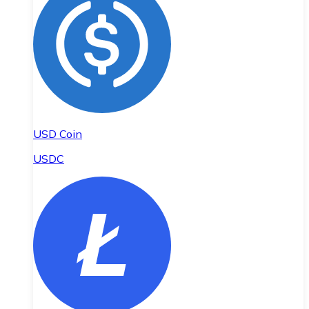
USD Coin
USDC