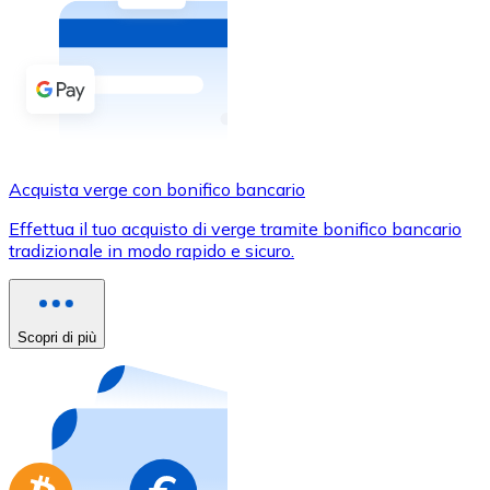
Acquista criptovalute in contanti e altri mezzi di pagam
Acquista con contanti
Bonifico SEPA
Aggiungi fondi al tuo conto Bitnovo o fai acquisti dirett
Acquista con bonifico bancario
Acquista verge con bonifico bancario
Carta di credito / debito
Effettua il tuo acquisto di verge tramite bonifico bancario
Usa le carte Visa e Mastercard per acquistare criptovalut
tradizionale in modo rapido e sicuro.
Acquista con carta
Negozio - Carte regalo
Scopri di più
Nuovo
Acquista gift card dei tuoi marchi preferiti con criptoval
Vai al negozio di carte regalo