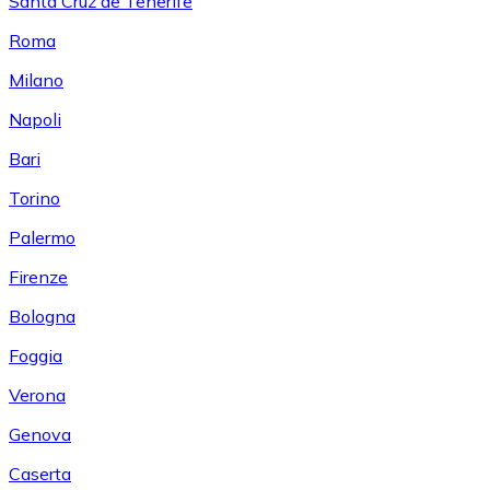
Santa Cruz de Tenerife
Roma
Milano
Napoli
Bari
Torino
Palermo
Firenze
Bologna
Foggia
Verona
Genova
Caserta