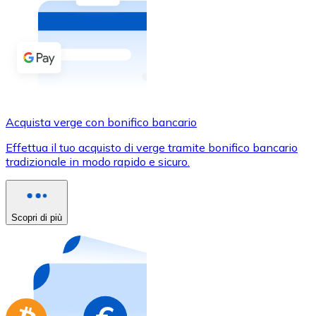
Acquista criptovalute in contanti e altri mezzi di pagam
Acquista con contanti
Bonifico SEPA
Aggiungi fondi al tuo conto Bitnovo o fai acquisti dirett
Acquista con bonifico bancario
Acquista verge con bonifico bancario
Carta di credito / debito
Effettua il tuo acquisto di verge tramite bonifico bancario
Usa le carte Visa e Mastercard per acquistare criptovalut
tradizionale in modo rapido e sicuro.
Acquista con carta
Negozio - Carte regalo
Scopri di più
Nuovo
Acquista gift card dei tuoi marchi preferiti con criptoval
Vai al negozio di carte regalo