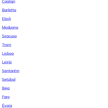
Cagliari
Barletta
Eboli
Modugno
Siracusa
Trani
Lisboa
Leiría
Santarém
Setúbal
Beja
Faro
Évora