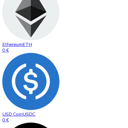
Ethereum
ETH
0 €
USD Coin
USDC
0 €