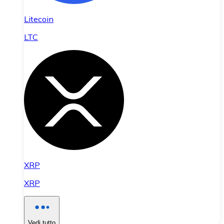
Litecoin
LTC
XRP
XRP
Vedi tutto