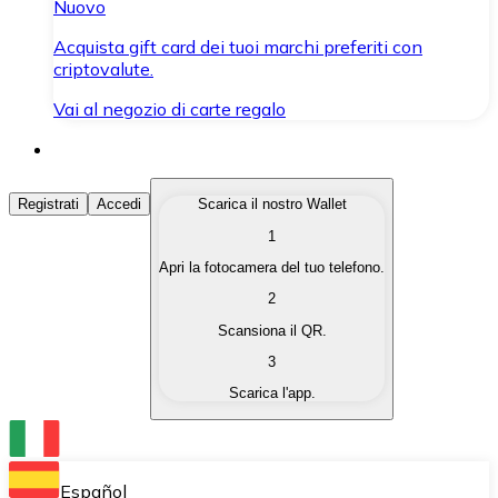
Nuovo
Acquista gift card dei tuoi marchi preferiti con
criptovalute.
Vai al negozio di carte regalo
Acquista Criptovalute
Registrati
Accedi
Scarica il nostro Wallet
1
Acquista le criptovalute che ti interessano in modo rapi
Apri la fotocamera del tuo telefono.
Vendi Criptovalute
2
Converti le tue criptovalute in valuta fiat quando ne ha
Scansiona il QR.
3
Scambia (Swap)
Scarica l'app.
Scambia una criptovaluta con un'altra istantaneamente
Wallet Bitnovo
Conserva le tue cripto in un Wallet self-custodial.
Español