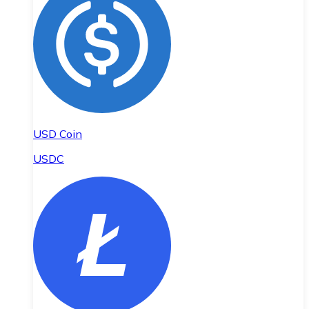
USD Coin
USDC