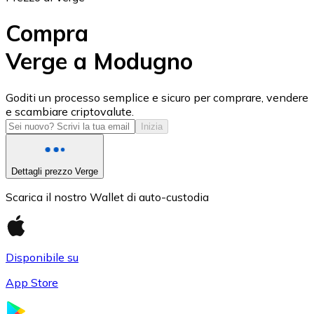
Compra
Verge a Modugno
USD Coin
Goditi un processo semplice e sicuro per comprare, vendere
e scambiare criptovalute.
USDC
Inizia
Dettagli prezzo Verge
Scarica il nostro Wallet di auto-custodia
Disponibile su
App Store
Litecoin