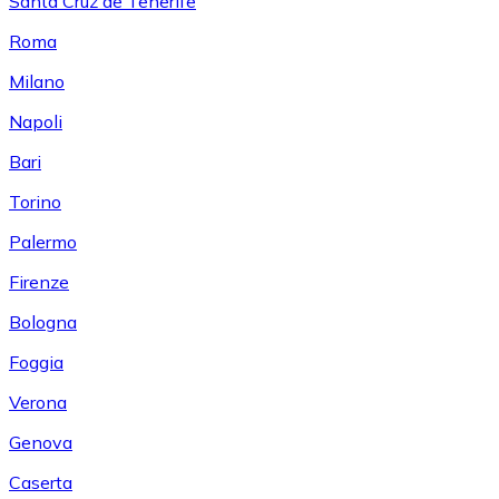
Santa Cruz de Tenerife
Roma
Milano
Napoli
Bari
Torino
Palermo
Firenze
Bologna
Foggia
Verona
Genova
Caserta