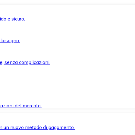
do e sicuro.
i bisogno.
e, senza complicazioni.
azioni del mercato.
 con un nuovo metodo di pagamento.