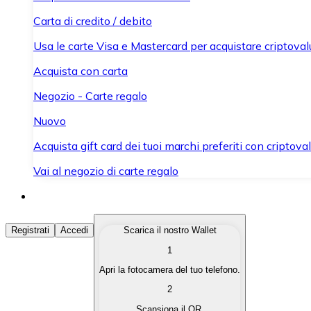
Carta di credito / debito
Usa le carte Visa e Mastercard per acquistare criptovalut
Acquista con carta
Negozio - Carte regalo
Nuovo
Acquista gift card dei tuoi marchi preferiti con criptoval
Vai al negozio di carte regalo
Acquista Criptovalute
Registrati
Accedi
Scarica il nostro Wallet
1
Acquista le criptovalute che ti interessano in modo rapi
Apri la fotocamera del tuo telefono.
Vendi Criptovalute
2
Converti le tue criptovalute in valuta fiat quando ne ha
Scansiona il QR.