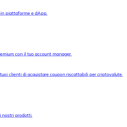
 in piattaforme e dApp.
premium con il tuo account manager.
oi clienti di acquistare coupon riscattabili per criptovalute.
 nostri prodotti.