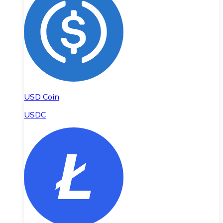
USD Coin
USDC