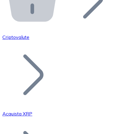
API Bitnovo
Integra la nostra API nel tuo ecosistema.
Diventa Rivenditore
Unisciti alla nostra rete di rivenditori e commercializza i
Criptovalute
Inserisci un Token
Aggiungi il token del tuo progetto al nostro servizio di
Acquista XRP
Bitcoin