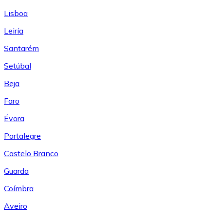
Lisboa
Leiría
Santarém
Setúbal
Beja
Faro
Évora
Portalegre
Castelo Branco
Guarda
Coímbra
Aveiro