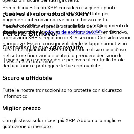
Prima di investire in XRP, considera i seguenti punti:
¿Cuál es el valor actual de XRP?
Pagamenti transfrontalieri: XRP è progettato per
pagamenti internazionali veloci e a basso costo.
RippleNet: XRP viene utilizzato nella rete di pagamenti di
Puedes consultar el precio actualizado de XRP
Ripple per istituzioni finanziarie. Regolamento veloce: Le
Perché Bitnovo?
directamente en la
página de compra de XRP
en Bitnovo.
transazioni XRP si regolano in 3-5 secondi. Considerazioni
normative: Essere consapevoli degli sviluppi normativi in
Custodisci le tue criptovalute
corso che riguardano XRP. Comprendere il suo caso d'uso
nel settore finanziario ti aiuterà a prendere decisioni di
Il modo sicuro e conveniente per avere il controllo totale
investimento informate.
dei tuoi fondi e proteggere le tue criptovalute.
Sicuro e affidabile
Tutte le nostre transazioni sono protette con sicurezza
informatica.
Miglior prezzo
Con gli stessi soldi, ricevi più XRP. Abbiamo la migliore
quotazione di mercato.