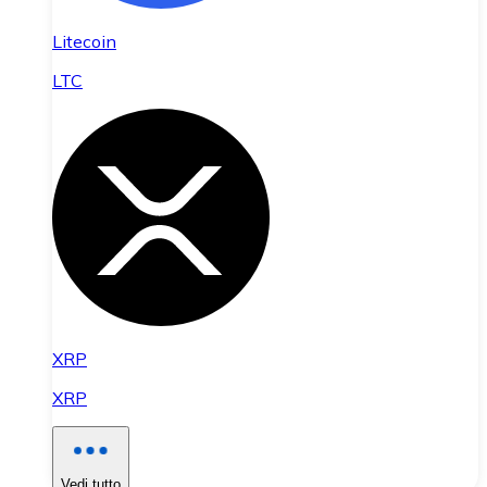
Litecoin
LTC
XRP
XRP
Vedi tutto