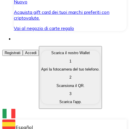
Nuovo
Acquista gift card dei tuoi marchi preferiti con
criptovalute.
Vai al negozio di carte regalo
Acquista Criptovalute
Registrati
Accedi
Scarica il nostro Wallet
1
Acquista le criptovalute che ti interessano in modo rapi
Apri la fotocamera del tuo telefono.
Vendi Criptovalute
2
Converti le tue criptovalute in valuta fiat quando ne ha
Scansiona il QR.
3
Scambia (Swap)
Scarica l'app.
Scambia una criptovaluta con un'altra istantaneamente
Wallet Bitnovo
Conserva le tue cripto in un Wallet self-custodial.
Español