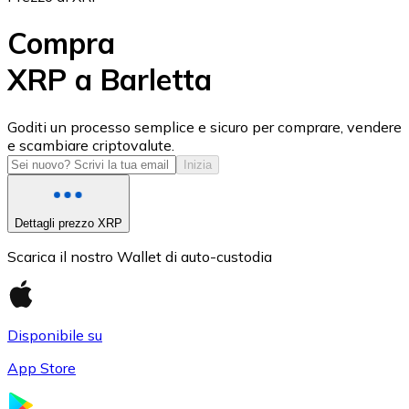
Compra
XRP a Barletta
USD Coin
Goditi un processo semplice e sicuro per comprare, vendere
e scambiare criptovalute.
USDC
Inizia
Dettagli prezzo XRP
Scarica il nostro Wallet di auto-custodia
Disponibile su
App Store
Litecoin