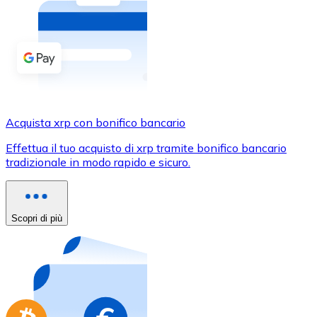
Acquista criptovalute in contanti e altri mezzi di pagam
Acquista con contanti
Bonifico SEPA
Aggiungi fondi al tuo conto Bitnovo o fai acquisti dirett
Acquista con bonifico bancario
Acquista xrp con bonifico bancario
Carta di credito / debito
Effettua il tuo acquisto di xrp tramite bonifico bancario
Usa le carte Visa e Mastercard per acquistare criptovalut
tradizionale in modo rapido e sicuro.
Acquista con carta
Negozio - Carte regalo
Scopri di più
Nuovo
Acquista gift card dei tuoi marchi preferiti con criptoval
Vai al negozio di carte regalo