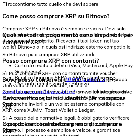
Ti raccontiamo tutto quello che devi sapere
Come posso comprare XRP su Bitnovo?
Comprare XRP su Bitnovo è semplice e sicuro. Devi solo
Quali metodi di pagamento sono disponibili per
registrarti, verificare la tua identità e scegliere il tuo metodo
di pagamento preferito. Riceverai i tuoi token nel tuo
comprare XRP?
wallet Bitnovo o in qualsiasi indirizzo esterno compatibile.
Su Bitnovo puoi comprare XRP utilizzando:
Posso comprare XRP con contanti?
Carta di credito o debito (Visa, Mastercard, Apple Pay,
Google Pay)
Sì. Puoi comprare XRP con contanti tramite voucher
Bonifico bancario SEPA o SEPA istantaneo
Dove posso conservare i miei token XRP?
Bitnovo, disponibili in più di
40.000 punti fisici
in Europa.
Contanti tramite voucher Bitnovo
Una volta ottenuto il voucher, accedi a:
www.bitnovo.com/buy/cash/xrp/
e riscattalo rapidamente
Con il tuo account Bitnovo ottieni un wallet integrato dove
e in sicurezza.
Devo verificare la mia identità per comprare
puoi conservare e gestire i tuoi token XRP in sicurezza.
Puoi anche inviarli a un wallet esterno compatibile con
XRP?
XRP, come XUMM, Toast Wallet o Ledger.
Sì. A causa delle normative legali, è obbligatorio verificare
Cosa dovrei considerare prima di comprare
la propria identità prima di comprare criptovalute su
Bitnovo. Il processo è semplice e veloce, e garantisce
XRP?
operazioni sicure per tutti gli utenti.