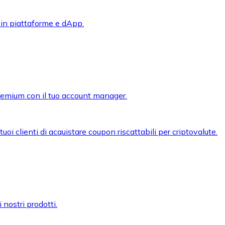
 in piattaforme e dApp.
premium con il tuo account manager.
oi clienti di acquistare coupon riscattabili per criptovalute.
 nostri prodotti.