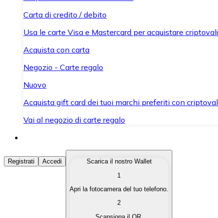
Carta di credito / debito
Usa le carte Visa e Mastercard per acquistare criptovalut
Acquista con carta
Negozio - Carte regalo
Nuovo
Acquista gift card dei tuoi marchi preferiti con criptoval
Vai al negozio di carte regalo
Acquista Criptovalute
Registrati
Accedi
Scarica il nostro Wallet
1
Acquista le criptovalute che ti interessano in modo rapi
Apri la fotocamera del tuo telefono.
Vendi Criptovalute
2
Converti le tue criptovalute in valuta fiat quando ne ha
Scansiona il QR.