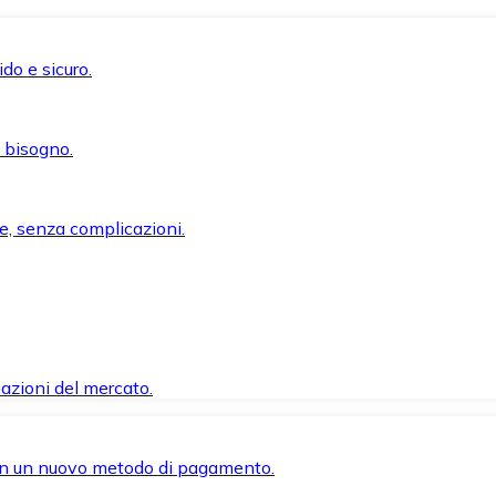
do e sicuro.
i bisogno.
e, senza complicazioni.
azioni del mercato.
 con un nuovo metodo di pagamento.