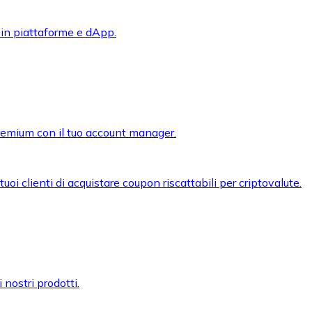
 in piattaforme e dApp.
premium con il tuo account manager.
oi clienti di acquistare coupon riscattabili per criptovalute.
 nostri prodotti.