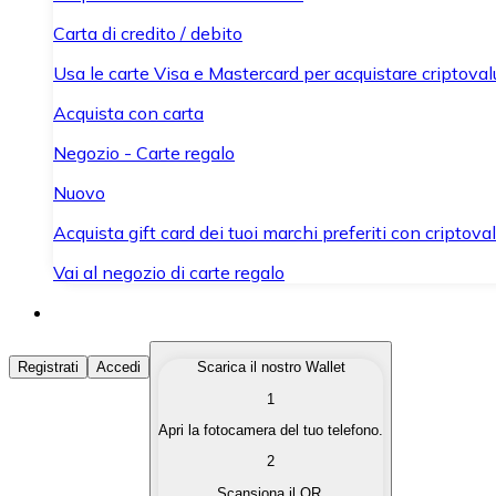
Carta di credito / debito
Usa le carte Visa e Mastercard per acquistare criptovalut
Acquista con carta
Negozio - Carte regalo
Nuovo
Acquista gift card dei tuoi marchi preferiti con criptoval
Vai al negozio di carte regalo
Acquista Criptovalute
Registrati
Accedi
Scarica il nostro Wallet
1
Acquista le criptovalute che ti interessano in modo rapi
Apri la fotocamera del tuo telefono.
Vendi Criptovalute
2
Converti le tue criptovalute in valuta fiat quando ne ha
Scansiona il QR.