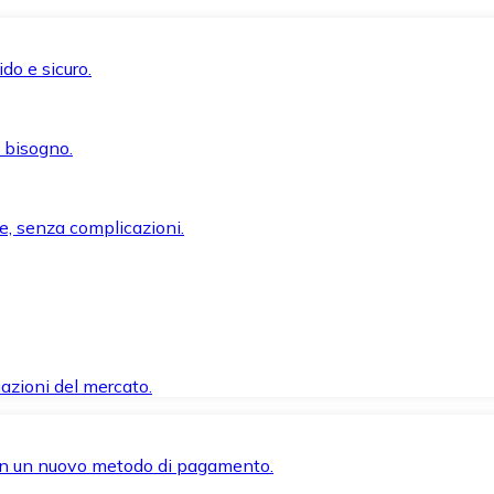
do e sicuro.
i bisogno.
e, senza complicazioni.
azioni del mercato.
 con un nuovo metodo di pagamento.