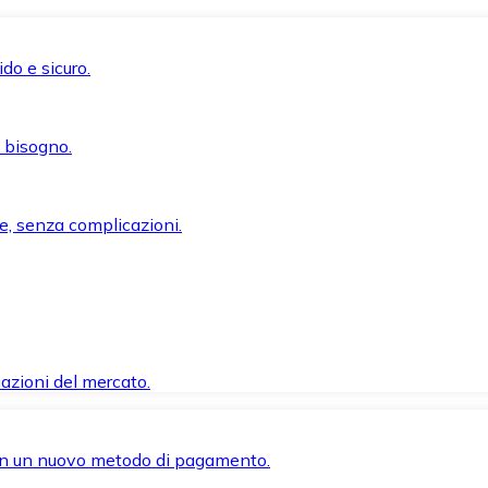
do e sicuro.
i bisogno.
e, senza complicazioni.
azioni del mercato.
 con un nuovo metodo di pagamento.