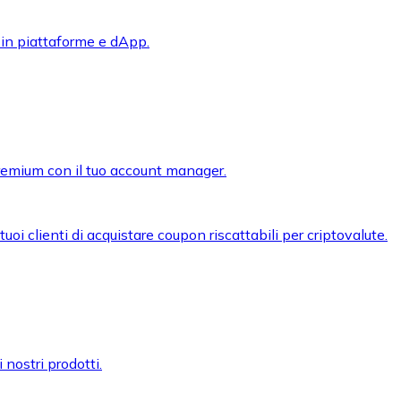
 in piattaforme e dApp.
premium con il tuo account manager.
oi clienti di acquistare coupon riscattabili per criptovalute.
 nostri prodotti.