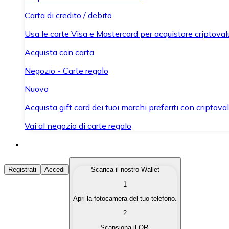
Carta di credito / debito
Usa le carte Visa e Mastercard per acquistare criptovalut
Acquista con carta
Negozio - Carte regalo
Nuovo
Acquista gift card dei tuoi marchi preferiti con criptoval
Vai al negozio di carte regalo
Acquista Criptovalute
Registrati
Accedi
Scarica il nostro Wallet
1
Acquista le criptovalute che ti interessano in modo rapi
Apri la fotocamera del tuo telefono.
Vendi Criptovalute
2
Converti le tue criptovalute in valuta fiat quando ne ha
Scansiona il QR.