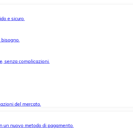
do e sicuro.
i bisogno.
e, senza complicazioni.
azioni del mercato.
 con un nuovo metodo di pagamento.