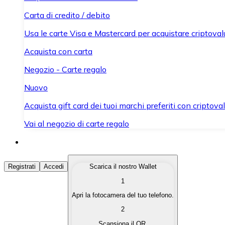
Carta di credito / debito
Usa le carte Visa e Mastercard per acquistare criptovalut
Acquista con carta
Negozio - Carte regalo
Nuovo
Acquista gift card dei tuoi marchi preferiti con criptoval
Vai al negozio di carte regalo
Acquista Criptovalute
Registrati
Accedi
Scarica il nostro Wallet
1
Acquista le criptovalute che ti interessano in modo rapi
Apri la fotocamera del tuo telefono.
Vendi Criptovalute
2
Converti le tue criptovalute in valuta fiat quando ne ha
Scansiona il QR.