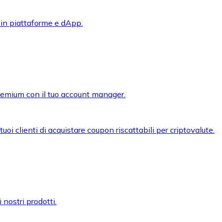
 in piattaforme e dApp.
premium con il tuo account manager.
oi clienti di acquistare coupon riscattabili per criptovalute.
 nostri prodotti.