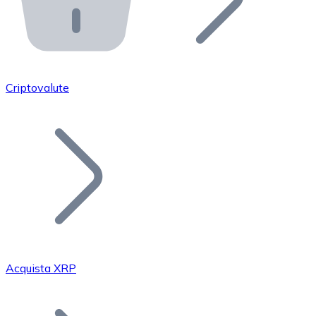
API Bitnovo
Integra la nostra API nel tuo ecosistema.
Diventa Rivenditore
Unisciti alla nostra rete di rivenditori e commercializza i
Criptovalute
Inserisci un Token
Aggiungi il token del tuo progetto al nostro servizio di
Acquista XRP
Bitcoin