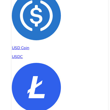
USD Coin
USDC