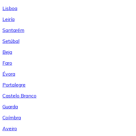
Lisboa
Leiría
Santarém
Setúbal
Beja
Faro
Évora
Portalegre
Castelo Branco
Guarda
Coímbra
Aveiro