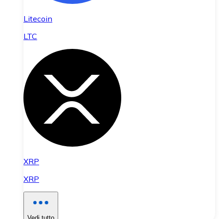
Litecoin
LTC
XRP
XRP
Vedi tutto