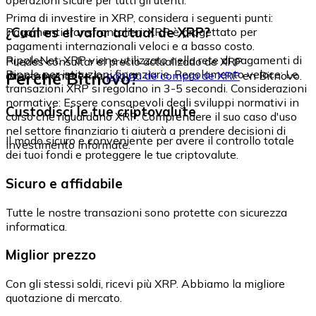
Prima di investire in XRP, considera i seguenti punti:
¿Cuál es el valor actual de XRP?
Pagamenti transfrontalieri: XRP è progettato per
pagamenti internazionali veloci e a basso costo.
RippleNet: XRP viene utilizzato nella rete di pagamenti di
Puedes consultar el precio actualizado de XRP
Ripple per istituzioni finanziarie. Regolamento veloce: Le
Perché Bitnovo?
directamente en la
página de compra de XRP
en Bitnovo.
transazioni XRP si regolano in 3-5 secondi. Considerazioni
normative: Essere consapevoli degli sviluppi normativi in
Custodisci le tue criptovalute
corso che riguardano XRP. Comprendere il suo caso d'uso
nel settore finanziario ti aiuterà a prendere decisioni di
Il modo sicuro e conveniente per avere il controllo totale
investimento informate.
dei tuoi fondi e proteggere le tue criptovalute.
Sicuro e affidabile
Tutte le nostre transazioni sono protette con sicurezza
informatica.
Miglior prezzo
Con gli stessi soldi, ricevi più XRP. Abbiamo la migliore
quotazione di mercato.