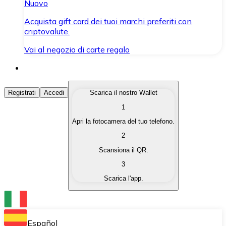
Nuovo
Acquista gift card dei tuoi marchi preferiti con
criptovalute.
Vai al negozio di carte regalo
Acquista Criptovalute
Registrati
Accedi
Scarica il nostro Wallet
1
Acquista le criptovalute che ti interessano in modo rapi
Apri la fotocamera del tuo telefono.
Vendi Criptovalute
2
Converti le tue criptovalute in valuta fiat quando ne ha
Scansiona il QR.
3
Scambia (Swap)
Scarica l'app.
Scambia una criptovaluta con un'altra istantaneamente
Wallet Bitnovo
Conserva le tue cripto in un Wallet self-custodial.
Español