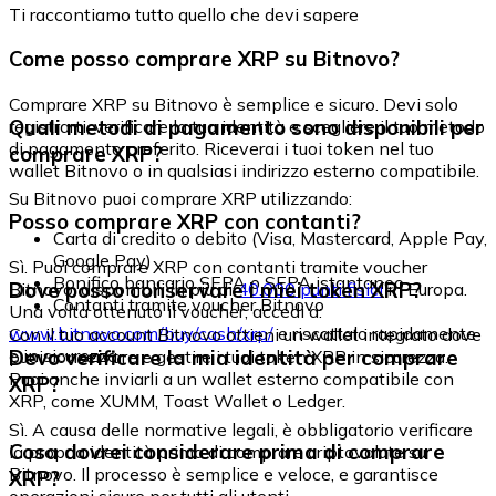
Ti raccontiamo tutto quello che devi sapere
Come posso comprare XRP su Bitnovo?
Comprare XRP su Bitnovo è semplice e sicuro. Devi solo
Quali metodi di pagamento sono disponibili per
registrarti, verificare la tua identità e scegliere il tuo metodo
di pagamento preferito. Riceverai i tuoi token nel tuo
comprare XRP?
wallet Bitnovo o in qualsiasi indirizzo esterno compatibile.
Su Bitnovo puoi comprare XRP utilizzando:
Posso comprare XRP con contanti?
Carta di credito o debito (Visa, Mastercard, Apple Pay,
Google Pay)
Sì. Puoi comprare XRP con contanti tramite voucher
Bonifico bancario SEPA o SEPA istantaneo
Dove posso conservare i miei token XRP?
Bitnovo, disponibili in più di
40.000 punti fisici
in Europa.
Contanti tramite voucher Bitnovo
Una volta ottenuto il voucher, accedi a:
www.bitnovo.com/buy/cash/xrp/
e riscattalo rapidamente
Con il tuo account Bitnovo ottieni un wallet integrato dove
e in sicurezza.
Devo verificare la mia identità per comprare
puoi conservare e gestire i tuoi token XRP in sicurezza.
Puoi anche inviarli a un wallet esterno compatibile con
XRP?
XRP, come XUMM, Toast Wallet o Ledger.
Sì. A causa delle normative legali, è obbligatorio verificare
Cosa dovrei considerare prima di comprare
la propria identità prima di comprare criptovalute su
Bitnovo. Il processo è semplice e veloce, e garantisce
XRP?
operazioni sicure per tutti gli utenti.