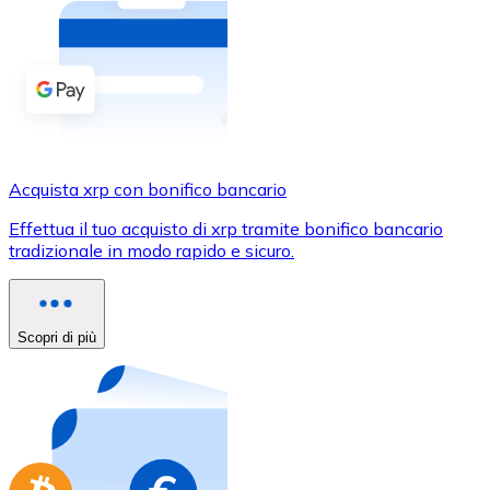
Acquista criptovalute in contanti e altri mezzi di pagam
Acquista con contanti
Bonifico SEPA
Aggiungi fondi al tuo conto Bitnovo o fai acquisti dirett
Acquista con bonifico bancario
Acquista xrp con bonifico bancario
Carta di credito / debito
Effettua il tuo acquisto di xrp tramite bonifico bancario
Usa le carte Visa e Mastercard per acquistare criptovalut
tradizionale in modo rapido e sicuro.
Acquista con carta
Negozio - Carte regalo
Scopri di più
Nuovo
Acquista gift card dei tuoi marchi preferiti con criptoval
Vai al negozio di carte regalo