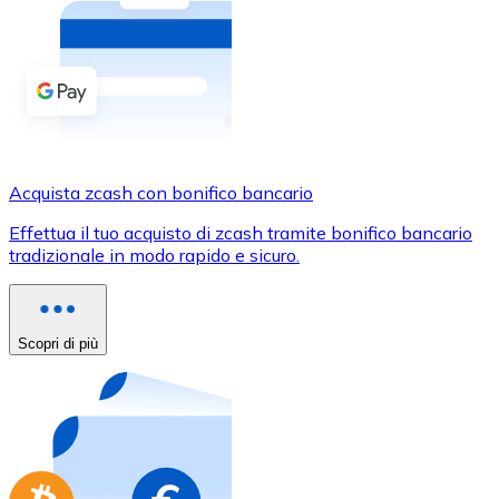
Acquista criptovalute in contanti e altri mezzi di pagam
Acquista con contanti
Bonifico SEPA
Aggiungi fondi al tuo conto Bitnovo o fai acquisti dirett
Acquista con bonifico bancario
Acquista zcash con bonifico bancario
Carta di credito / debito
Effettua il tuo acquisto di zcash tramite bonifico bancario
Usa le carte Visa e Mastercard per acquistare criptovalut
tradizionale in modo rapido e sicuro.
Acquista con carta
Negozio - Carte regalo
Scopri di più
Nuovo
Acquista gift card dei tuoi marchi preferiti con criptoval
Vai al negozio di carte regalo