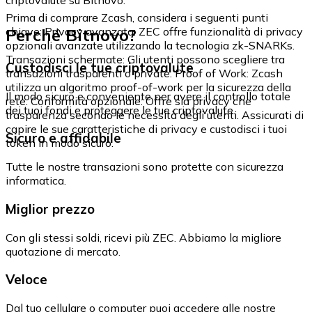
Prima di comprare Zcash, considera i seguenti punti
Perché Bitnovo?
chiave: Privacy avanzata: ZEC offre funzionalità di privacy
opzionali avanzate utilizzando la tecnologia zk-SNARKs.
Transazioni schermate: Gli utenti possono scegliere tra
Custodisci le tue criptovalute
transazioni trasparenti o private. Proof of Work: Zcash
utilizza un algoritmo proof-of-work per la sicurezza della
Il modo sicuro e conveniente per avere il controllo totale
rete. Conformità opzionale: Offre sia privacy che
dei tuoi fondi e proteggere le tue criptovalute.
trasparenza secondo le necessità degli utenti. Assicurati di
capire le sue caratteristiche di privacy e custodisci i tuoi
Sicuro e affidabile
token in modo sicuro.
Tutte le nostre transazioni sono protette con sicurezza
informatica.
Miglior prezzo
Con gli stessi soldi, ricevi più ZEC. Abbiamo la migliore
quotazione di mercato.
Veloce
Dal tuo cellulare o computer puoi accedere alle nostre