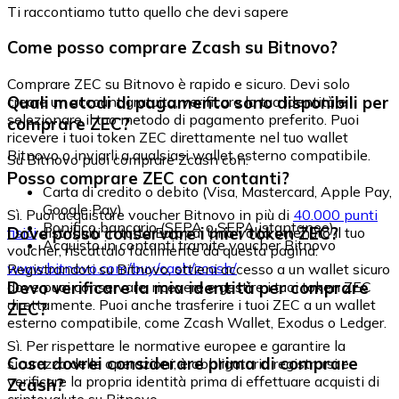
Ti raccontiamo tutto quello che devi sapere
Come posso comprare Zcash su Bitnovo?
Comprare ZEC su Bitnovo è rapido e sicuro. Devi solo
Quali metodi di pagamento sono disponibili per
creare un account gratuito, verificare la tua identità e
selezionare il tuo metodo di pagamento preferito. Puoi
comprare ZEC?
ricevere i tuoi token ZEC direttamente nel tuo wallet
Bitnovo o inviarli a qualsiasi wallet esterno compatibile.
Su Bitnovo puoi comprare Zcash con:
Posso comprare ZEC con contanti?
Carta di credito o debito (Visa, Mastercard, Apple Pay,
Google Pay)
Sì. Puoi acquistare voucher Bitnovo in più di
40.000 punti
Bonifico bancario (SEPA o SEPA istantaneo)
Dove posso conservare i miei token ZEC?
fisici
distribuiti in tutta Europa. Una volta ottenuto il tuo
Acquisto in contanti tramite voucher Bitnovo
voucher, riscattalo facilmente da questa pagina:
www.bitnovo.com/buy/cash/zcash/
Registrandoti su Bitnovo, ottieni accesso a un wallet sicuro
Devo verificare la mia identità per comprare
dove puoi conservare, ricevere e gestire i tuoi token ZEC
direttamente. Puoi anche trasferire i tuoi ZEC a un wallet
ZEC?
esterno compatibile, come Zcash Wallet, Exodus o Ledger.
Sì. Per rispettare le normative europee e garantire la
Cosa dovrei considerare prima di comprare
sicurezza delle operazioni, è obbligatorio registrarsi e
verificare la propria identità prima di effettuare acquisti di
Zcash?
criptovalute su Bitnovo.