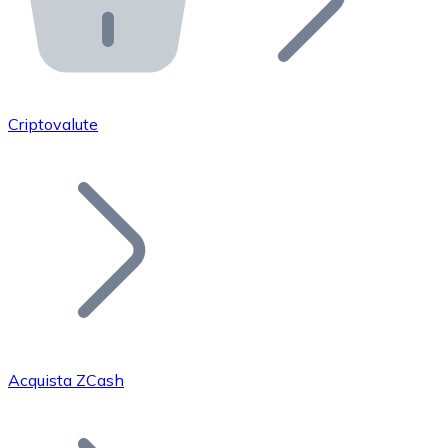
API Bitnovo
Integra la nostra API nel tuo ecosistema.
Diventa Rivenditore
Unisciti alla nostra rete di rivenditori e commercializza i
Criptovalute
Inserisci un Token
Aggiungi il token del tuo progetto al nostro servizio di
Acquista ZCash
Bitcoin