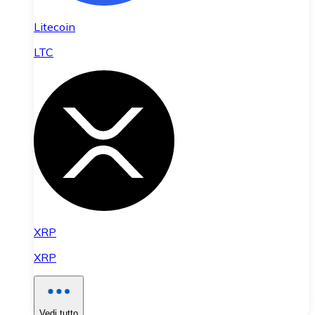
Litecoin
LTC
XRP
XRP
Vedi tutto