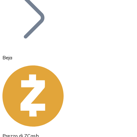
BTC
Beja
Ethereum
ETH
Prezzo di ZCash