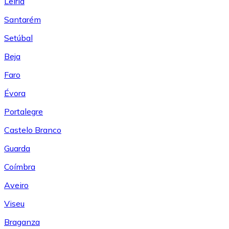
Leiría
Santarém
Setúbal
Beja
Faro
Évora
Portalegre
Castelo Branco
Guarda
Coímbra
Aveiro
Viseu
Braganza