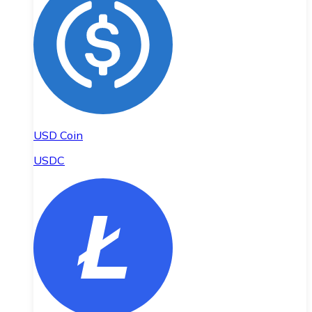
USD Coin
USDC