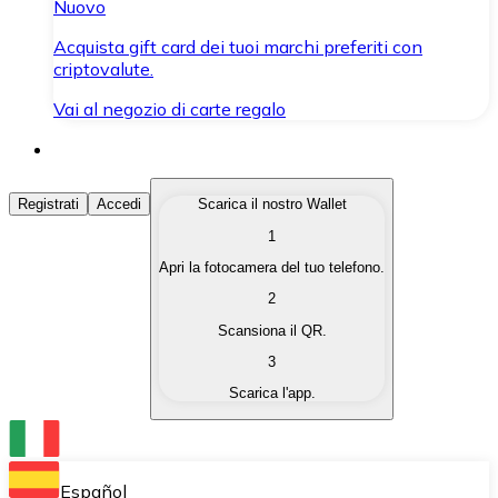
Nuovo
Acquista gift card dei tuoi marchi preferiti con
criptovalute.
Vai al negozio di carte regalo
Acquista Criptovalute
Registrati
Accedi
Scarica il nostro Wallet
1
Acquista le criptovalute che ti interessano in modo rapi
Apri la fotocamera del tuo telefono.
Vendi Criptovalute
2
Converti le tue criptovalute in valuta fiat quando ne ha
Scansiona il QR.
3
Scambia (Swap)
Scarica l'app.
Scambia una criptovaluta con un'altra istantaneamente
Wallet Bitnovo
Conserva le tue cripto in un Wallet self-custodial.
Español