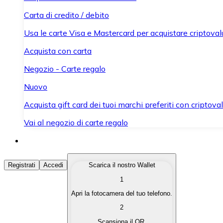
Carta di credito / debito
Usa le carte Visa e Mastercard per acquistare criptovalut
Acquista con carta
Negozio - Carte regalo
Nuovo
Acquista gift card dei tuoi marchi preferiti con criptoval
Vai al negozio di carte regalo
Acquista Criptovalute
Registrati
Accedi
Scarica il nostro Wallet
1
Acquista le criptovalute che ti interessano in modo rapi
Apri la fotocamera del tuo telefono.
Vendi Criptovalute
2
Converti le tue criptovalute in valuta fiat quando ne ha
Scansiona il QR.