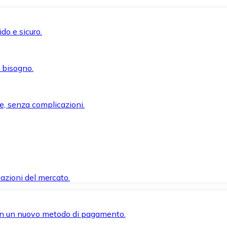
do e sicuro.
i bisogno.
e, senza complicazioni.
azioni del mercato.
 con un nuovo metodo di pagamento.