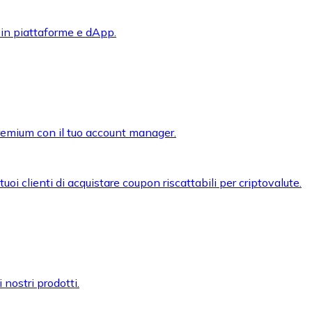
 in piattaforme e dApp.
premium con il tuo account manager.
oi clienti di acquistare coupon riscattabili per criptovalute.
 nostri prodotti.