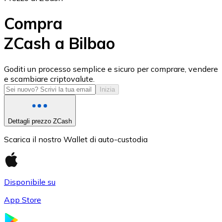
Compra
ZCash a Bilbao
USD Coin
Goditi un processo semplice e sicuro per comprare, vendere
e scambiare criptovalute.
USDC
Inizia
Dettagli prezzo ZCash
Scarica il nostro Wallet di auto-custodia
Disponibile su
App Store
Litecoin