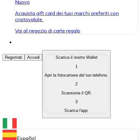
Nuovo
Acquista gift card dei tuoi marchi preferiti con
criptovalute.
Vai al negozio di carte regalo
Acquista Criptovalute
Registrati
Accedi
Scarica il nostro Wallet
1
Acquista le criptovalute che ti interessano in modo rapi
Apri la fotocamera del tuo telefono.
Vendi Criptovalute
2
Converti le tue criptovalute in valuta fiat quando ne ha
Scansiona il QR.
3
Scambia (Swap)
Scarica l'app.
Scambia una criptovaluta con un'altra istantaneamente
Wallet Bitnovo
Conserva le tue cripto in un Wallet self-custodial.
Español