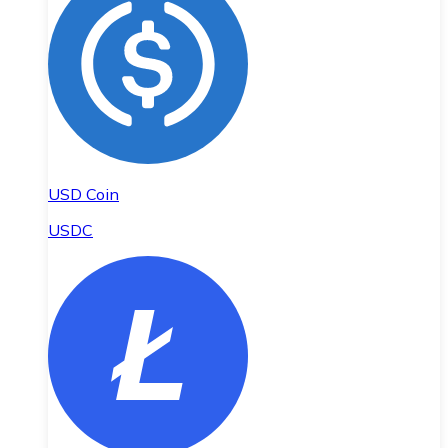
USD Coin
USDC