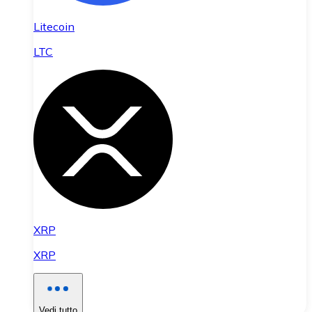
Litecoin
LTC
XRP
XRP
Vedi tutto