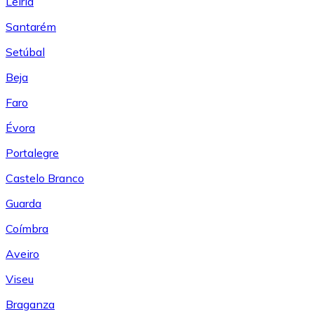
Leiría
Santarém
Setúbal
Beja
Faro
Évora
Portalegre
Castelo Branco
Guarda
Coímbra
Aveiro
Viseu
Braganza