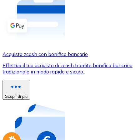
Acquista criptovalute in contanti e altri mezzi di pagam
Acquista con contanti
Bonifico SEPA
Aggiungi fondi al tuo conto Bitnovo o fai acquisti dirett
Acquista con bonifico bancario
Acquista zcash con bonifico bancario
Carta di credito / debito
Effettua il tuo acquisto di zcash tramite bonifico bancario
Usa le carte Visa e Mastercard per acquistare criptovalut
tradizionale in modo rapido e sicuro.
Acquista con carta
Negozio - Carte regalo
Scopri di più
Nuovo
Acquista gift card dei tuoi marchi preferiti con criptoval
Vai al negozio di carte regalo