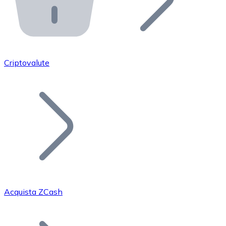
API Bitnovo
Integra la nostra API nel tuo ecosistema.
Diventa Rivenditore
Unisciti alla nostra rete di rivenditori e commercializza i
Criptovalute
Inserisci un Token
Aggiungi il token del tuo progetto al nostro servizio di
Acquista ZCash
Bitcoin