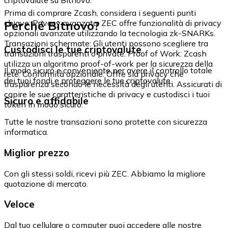
Prima di comprare Zcash, considera i seguenti punti
Perché Bitnovo?
chiave: Privacy avanzata: ZEC offre funzionalità di privacy
opzionali avanzate utilizzando la tecnologia zk-SNARKs.
Transazioni schermate: Gli utenti possono scegliere tra
Custodisci le tue criptovalute
transazioni trasparenti o private. Proof of Work: Zcash
utilizza un algoritmo proof-of-work per la sicurezza della
Il modo sicuro e conveniente per avere il controllo totale
rete. Conformità opzionale: Offre sia privacy che
dei tuoi fondi e proteggere le tue criptovalute.
trasparenza secondo le necessità degli utenti. Assicurati di
capire le sue caratteristiche di privacy e custodisci i tuoi
Sicuro e affidabile
token in modo sicuro.
Tutte le nostre transazioni sono protette con sicurezza
informatica.
Miglior prezzo
Con gli stessi soldi, ricevi più ZEC. Abbiamo la migliore
quotazione di mercato.
Veloce
Dal tuo cellulare o computer puoi accedere alle nostre