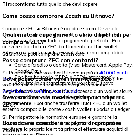
Ti raccontiamo tutto quello che devi sapere
Come posso comprare Zcash su Bitnovo?
Comprare ZEC su Bitnovo è rapido e sicuro. Devi solo
Quali metodi di pagamento sono disponibili per
creare un account gratuito, verificare la tua identità e
selezionare il tuo metodo di pagamento preferito. Puoi
comprare ZEC?
ricevere i tuoi token ZEC direttamente nel tuo wallet
Bitnovo o inviarli a qualsiasi wallet esterno compatibile.
Su Bitnovo puoi comprare Zcash con:
Posso comprare ZEC con contanti?
Carta di credito o debito (Visa, Mastercard, Apple Pay,
Google Pay)
Sì. Puoi acquistare voucher Bitnovo in più di
40.000 punti
Bonifico bancario (SEPA o SEPA istantaneo)
Dove posso conservare i miei token ZEC?
fisici
distribuiti in tutta Europa. Una volta ottenuto il tuo
Acquisto in contanti tramite voucher Bitnovo
voucher, riscattalo facilmente da questa pagina:
www.bitnovo.com/buy/cash/zcash/
Registrandoti su Bitnovo, ottieni accesso a un wallet sicuro
Devo verificare la mia identità per comprare
dove puoi conservare, ricevere e gestire i tuoi token ZEC
direttamente. Puoi anche trasferire i tuoi ZEC a un wallet
ZEC?
esterno compatibile, come Zcash Wallet, Exodus o Ledger.
Sì. Per rispettare le normative europee e garantire la
Cosa dovrei considerare prima di comprare
sicurezza delle operazioni, è obbligatorio registrarsi e
verificare la propria identità prima di effettuare acquisti di
Zcash?
criptovalute su Bitnovo.