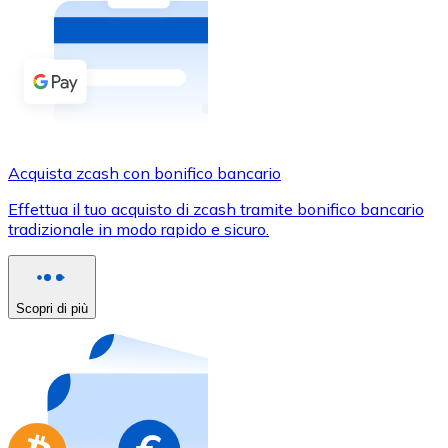
Acquista criptovalute in contanti e altri mezzi di pagam
Acquista con contanti
Bonifico SEPA
Aggiungi fondi al tuo conto Bitnovo o fai acquisti dirett
Acquista con bonifico bancario
Acquista zcash con bonifico bancario
Carta di credito / debito
Effettua il tuo acquisto di zcash tramite bonifico bancario
Usa le carte Visa e Mastercard per acquistare criptovalut
tradizionale in modo rapido e sicuro.
Acquista con carta
Negozio - Carte regalo
Scopri di più
Nuovo
Acquista gift card dei tuoi marchi preferiti con criptoval
Vai al negozio di carte regalo