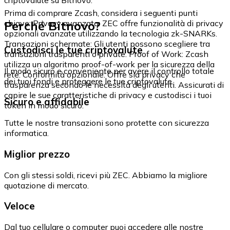
Prima di comprare Zcash, considera i seguenti punti
Perché Bitnovo?
chiave: Privacy avanzata: ZEC offre funzionalità di privacy
opzionali avanzate utilizzando la tecnologia zk-SNARKs.
Transazioni schermate: Gli utenti possono scegliere tra
Custodisci le tue criptovalute
transazioni trasparenti o private. Proof of Work: Zcash
utilizza un algoritmo proof-of-work per la sicurezza della
Il modo sicuro e conveniente per avere il controllo totale
rete. Conformità opzionale: Offre sia privacy che
dei tuoi fondi e proteggere le tue criptovalute.
trasparenza secondo le necessità degli utenti. Assicurati di
capire le sue caratteristiche di privacy e custodisci i tuoi
Sicuro e affidabile
token in modo sicuro.
Tutte le nostre transazioni sono protette con sicurezza
informatica.
Miglior prezzo
Con gli stessi soldi, ricevi più ZEC. Abbiamo la migliore
quotazione di mercato.
Veloce
Dal tuo cellulare o computer puoi accedere alle nostre