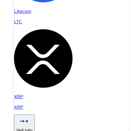
Litecoin
LTC
XRP
XRP
Vedi tutto