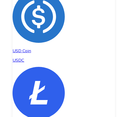
USD Coin
USDC