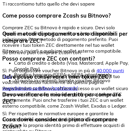
Ti raccontiamo tutto quello che devi sapere
Come posso comprare Zcash su Bitnovo?
Comprare ZEC su Bitnovo è rapido e sicuro. Devi solo
Quali metodi di pagamento sono disponibili per
creare un account gratuito, verificare la tua identità e
selezionare il tuo metodo di pagamento preferito. Puoi
comprare ZEC?
ricevere i tuoi token ZEC direttamente nel tuo wallet
Bitnovo o inviarli a qualsiasi wallet esterno compatibile.
Su Bitnovo puoi comprare Zcash con:
Posso comprare ZEC con contanti?
Carta di credito o debito (Visa, Mastercard, Apple Pay,
Google Pay)
Sì. Puoi acquistare voucher Bitnovo in più di
40.000 punti
Bonifico bancario (SEPA o SEPA istantaneo)
Dove posso conservare i miei token ZEC?
fisici
distribuiti in tutta Europa. Una volta ottenuto il tuo
Acquisto in contanti tramite voucher Bitnovo
voucher, riscattalo facilmente da questa pagina:
www.bitnovo.com/buy/cash/zcash/
Registrandoti su Bitnovo, ottieni accesso a un wallet sicuro
Devo verificare la mia identità per comprare
dove puoi conservare, ricevere e gestire i tuoi token ZEC
direttamente. Puoi anche trasferire i tuoi ZEC a un wallet
ZEC?
esterno compatibile, come Zcash Wallet, Exodus o Ledger.
Sì. Per rispettare le normative europee e garantire la
Cosa dovrei considerare prima di comprare
sicurezza delle operazioni, è obbligatorio registrarsi e
verificare la propria identità prima di effettuare acquisti di
Zcash?
criptovalute su Bitnovo.