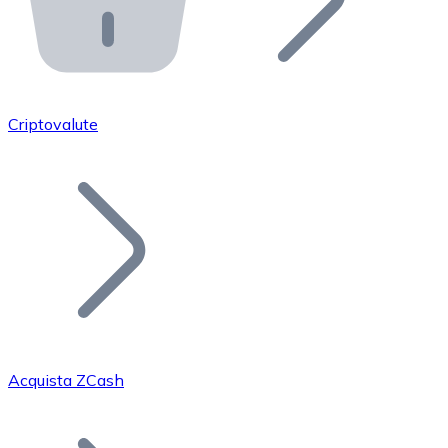
API Bitnovo
Integra la nostra API nel tuo ecosistema.
Diventa Rivenditore
Unisciti alla nostra rete di rivenditori e commercializza i
Criptovalute
Inserisci un Token
Aggiungi il token del tuo progetto al nostro servizio di
Acquista ZCash
Bitcoin