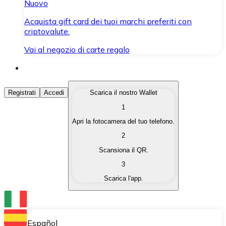
Nuovo
Acquista gift card dei tuoi marchi preferiti con
criptovalute.
Vai al negozio di carte regalo
Acquista Criptovalute
Registrati
Accedi
Scarica il nostro Wallet
1
Acquista le criptovalute che ti interessano in modo rapi
Apri la fotocamera del tuo telefono.
Vendi Criptovalute
2
Converti le tue criptovalute in valuta fiat quando ne ha
Scansiona il QR.
3
Scambia (Swap)
Scarica l'app.
Scambia una criptovaluta con un'altra istantaneamente
Wallet Bitnovo
Conserva le tue cripto in un Wallet self-custodial.
Español