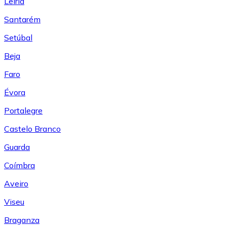
Leiría
Santarém
Setúbal
Beja
Faro
Évora
Portalegre
Castelo Branco
Guarda
Coímbra
Aveiro
Viseu
Braganza