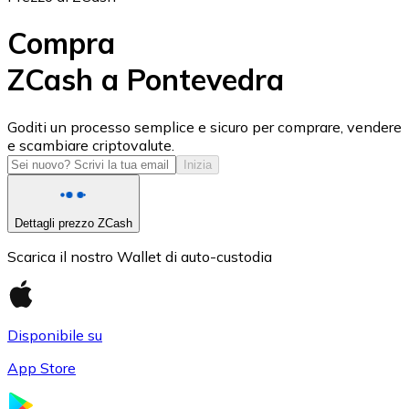
Compra
ZCash a Pontevedra
USD Coin
Goditi un processo semplice e sicuro per comprare, vendere
e scambiare criptovalute.
USDC
Inizia
Dettagli prezzo ZCash
Scarica il nostro Wallet di auto-custodia
Disponibile su
App Store
Litecoin