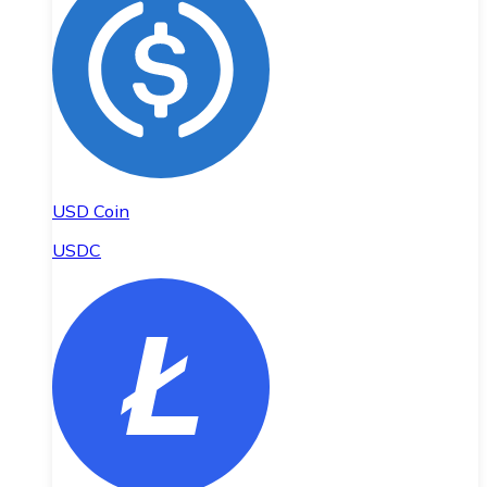
USD Coin
USDC