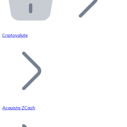
API Bitnovo
Integra la nostra API nel tuo ecosistema.
Diventa Rivenditore
Unisciti alla nostra rete di rivenditori e commercializza i
Criptovalute
Inserisci un Token
Aggiungi il token del tuo progetto al nostro servizio di
Acquista ZCash
Bitcoin