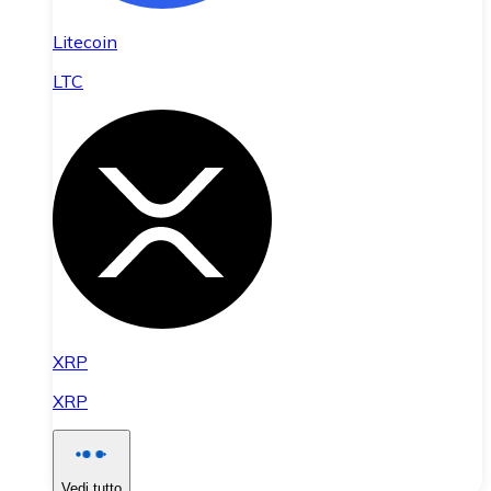
Litecoin
LTC
XRP
XRP
Vedi tutto