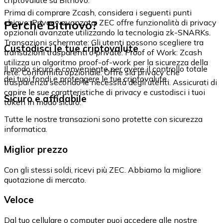
Prima di comprare Zcash, considera i seguenti punti
Perché Bitnovo?
chiave: Privacy avanzata: ZEC offre funzionalità di privacy
opzionali avanzate utilizzando la tecnologia zk-SNARKs.
Transazioni schermate: Gli utenti possono scegliere tra
Custodisci le tue criptovalute
transazioni trasparenti o private. Proof of Work: Zcash
utilizza un algoritmo proof-of-work per la sicurezza della
Il modo sicuro e conveniente per avere il controllo totale
rete. Conformità opzionale: Offre sia privacy che
dei tuoi fondi e proteggere le tue criptovalute.
trasparenza secondo le necessità degli utenti. Assicurati di
capire le sue caratteristiche di privacy e custodisci i tuoi
Sicuro e affidabile
token in modo sicuro.
Tutte le nostre transazioni sono protette con sicurezza
informatica.
Miglior prezzo
Con gli stessi soldi, ricevi più ZEC. Abbiamo la migliore
quotazione di mercato.
Veloce
Dal tuo cellulare o computer puoi accedere alle nostre