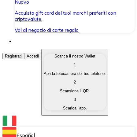
Nuovo
Acquista gift card dei tuoi marchi preferiti con
criptovalute.
Vai al negozio di carte regalo
Acquista Criptovalute
Registrati
Accedi
Scarica il nostro Wallet
1
Acquista le criptovalute che ti interessano in modo rapi
Apri la fotocamera del tuo telefono.
Vendi Criptovalute
2
Converti le tue criptovalute in valuta fiat quando ne ha
Scansiona il QR.
3
Scambia (Swap)
Scarica l'app.
Scambia una criptovaluta con un'altra istantaneamente
Wallet Bitnovo
Conserva le tue cripto in un Wallet self-custodial.
Español