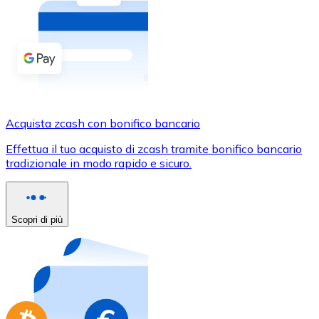
Acquista criptovalute in contanti e altri mezzi di pagam
Acquista con contanti
Bonifico SEPA
Aggiungi fondi al tuo conto Bitnovo o fai acquisti dirett
Acquista con bonifico bancario
Acquista zcash con bonifico bancario
Carta di credito / debito
Effettua il tuo acquisto di zcash tramite bonifico bancario
Usa le carte Visa e Mastercard per acquistare criptovalut
tradizionale in modo rapido e sicuro.
Acquista con carta
Negozio - Carte regalo
Scopri di più
Nuovo
Acquista gift card dei tuoi marchi preferiti con criptoval
Vai al negozio di carte regalo