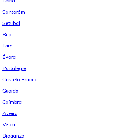
Leiría
Santarém
Setúbal
Beja
Faro
Évora
Portalegre
Castelo Branco
Guarda
Coímbra
Aveiro
Viseu
Braganza