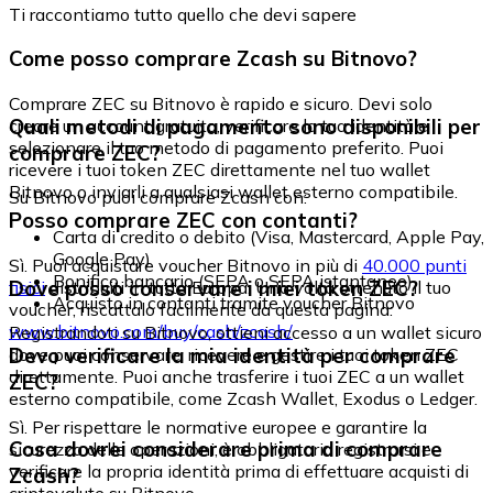
Ti raccontiamo tutto quello che devi sapere
Come posso comprare Zcash su Bitnovo?
Comprare ZEC su Bitnovo è rapido e sicuro. Devi solo
Quali metodi di pagamento sono disponibili per
creare un account gratuito, verificare la tua identità e
selezionare il tuo metodo di pagamento preferito. Puoi
comprare ZEC?
ricevere i tuoi token ZEC direttamente nel tuo wallet
Bitnovo o inviarli a qualsiasi wallet esterno compatibile.
Su Bitnovo puoi comprare Zcash con:
Posso comprare ZEC con contanti?
Carta di credito o debito (Visa, Mastercard, Apple Pay,
Google Pay)
Sì. Puoi acquistare voucher Bitnovo in più di
40.000 punti
Bonifico bancario (SEPA o SEPA istantaneo)
Dove posso conservare i miei token ZEC?
fisici
distribuiti in tutta Europa. Una volta ottenuto il tuo
Acquisto in contanti tramite voucher Bitnovo
voucher, riscattalo facilmente da questa pagina:
www.bitnovo.com/buy/cash/zcash/
Registrandoti su Bitnovo, ottieni accesso a un wallet sicuro
Devo verificare la mia identità per comprare
dove puoi conservare, ricevere e gestire i tuoi token ZEC
direttamente. Puoi anche trasferire i tuoi ZEC a un wallet
ZEC?
esterno compatibile, come Zcash Wallet, Exodus o Ledger.
Sì. Per rispettare le normative europee e garantire la
Cosa dovrei considerare prima di comprare
sicurezza delle operazioni, è obbligatorio registrarsi e
verificare la propria identità prima di effettuare acquisti di
Zcash?
criptovalute su Bitnovo.