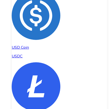
USD Coin
USDC