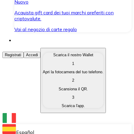
Nuovo
Acquista gift card dei tuoi marchi preferiti con
criptovalute.
Vai al negozio di carte regalo
Acquista Criptovalute
Registrati
Accedi
Scarica il nostro Wallet
1
Acquista le criptovalute che ti interessano in modo rapi
Apri la fotocamera del tuo telefono.
Vendi Criptovalute
2
Converti le tue criptovalute in valuta fiat quando ne ha
Scansiona il QR.
3
Scambia (Swap)
Scarica l'app.
Scambia una criptovaluta con un'altra istantaneamente
Wallet Bitnovo
Conserva le tue cripto in un Wallet self-custodial.
Español