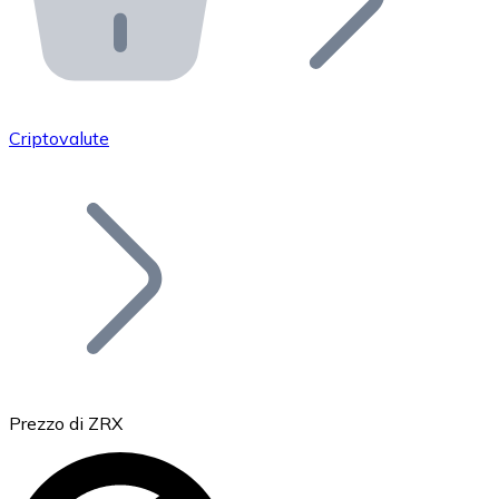
API Bitnovo
Integra la nostra API nel tuo ecosistema.
Diventa Rivenditore
Unisciti alla nostra rete di rivenditori e commercializza i
Criptovalute
Inserisci un Token
Aggiungi il token del tuo progetto al nostro servizio di
Prezzo di ZRX
Bitcoin