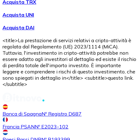
Acquista TRX
Acquista criptovalute in contanti e altri mezzi di pagam
Acquista con contanti
Acquista UNI
Bonifico SEPA
Acquista DAI
Aggiungi fondi al tuo conto Bitnovo o fai acquisti dirett
<title>La prestazione di servizi relativi a cripto-attività è
regolata dal Regolamento (UE) 2023/1114 (MiCA).
Acquista con bonifico bancario
Tuttavia, l'investimento in cripto-attività potrebbe non
Carta di credito / debito
essere adatto agli investitori al dettaglio ed esiste il rischio
di perdita totale dell'importo investito. È importante
Usa le carte Visa e Mastercard per acquistare criptovalut
leggere e comprendere i rischi di questo investimento, che
sono spiegati in dettaglio in</title> <subtitle>questo link.
Acquista con carta
</subtitle>
Negozio - Carte regalo
Nuovo
Banca di Spagna
Nº Registro D687
Acquista gift card dei tuoi marchi preferiti con criptoval
Vai al negozio di carte regalo
Francia PSAN
Nº E2023-102
Paesi Bassi DNB
Nº R193399