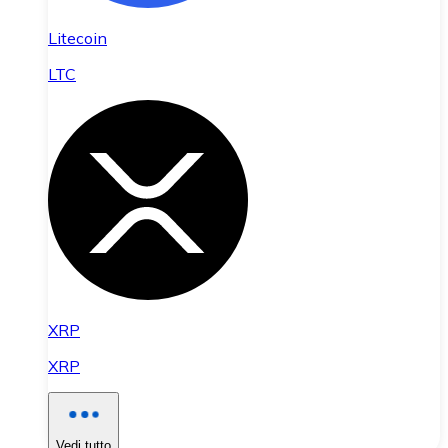
Litecoin
LTC
XRP
XRP
Vedi tutto