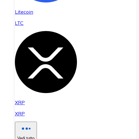
Litecoin
LTC
XRP
XRP
Vedi tutto