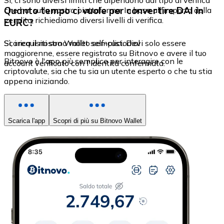
Sì, ci sono diversi limiti che dipendono dal tipo di verifica
Quanto tempo ci vuole per convertire DAI in
che hai sulla nostra piattaforma. In base all'importo della
vendita, richiediamo diversi livelli di verifica.
EURC?
Sì, i requisiti sono molto semplici. Devi solo essere
Scarica il nostro Wallet self-custodial
maggiorenne, essere registrato su Bitnovo e avere il tuo
Bitnovo è l'app più semplice per interagire con le
account verificato con l'identità confermata.
criptovalute, sia che tu sia un utente esperto o che tu stia
appena iniziando.
Scarica l'app
Scopri di più su Bitnovo Wallet