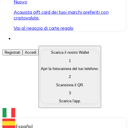
Nuovo
Acquista gift card dei tuoi marchi preferiti con
criptovalute.
Vai al negozio di carte regalo
Acquista Criptovalute
Registrati
Accedi
Scarica il nostro Wallet
1
Acquista le criptovalute che ti interessano in modo rapi
Apri la fotocamera del tuo telefono.
Vendi Criptovalute
2
Converti le tue criptovalute in valuta fiat quando ne ha
Scansiona il QR.
3
Scambia (Swap)
Scarica l'app.
Scambia una criptovaluta con un'altra istantaneamente
Wallet Bitnovo
Conserva le tue cripto in un Wallet self-custodial.
Español