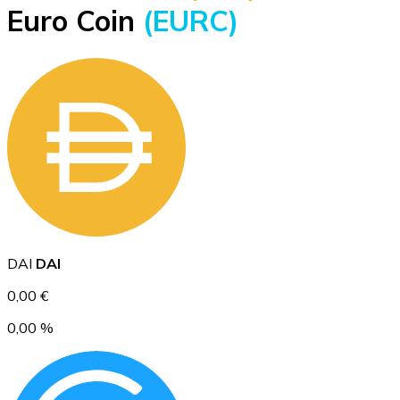
Euro Coin
(EURC)
BTC
Ethereum
DAI
DAI
ETH
0,00 €
0,00 %