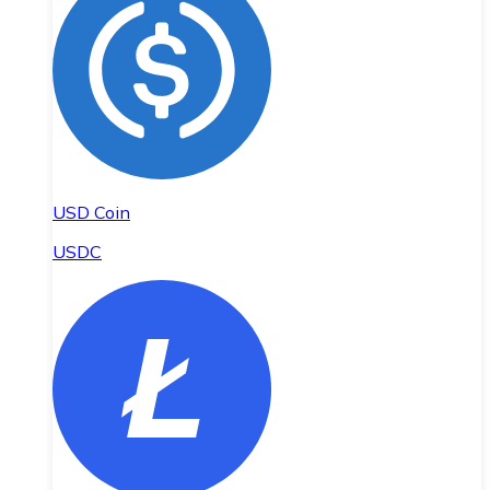
USD Coin
USDC