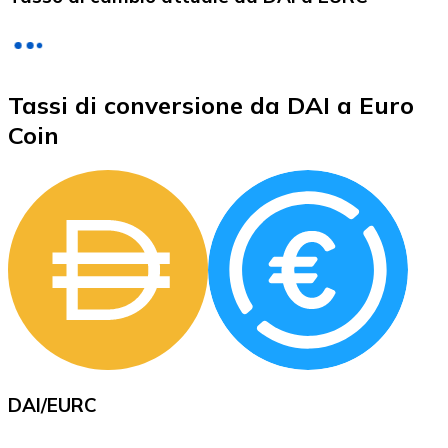
LTC
Tassi di conversione da DAI a Euro
Coin
XRP
XRP
Vedi tutto
DAI
/
EURC
Buoni cripto