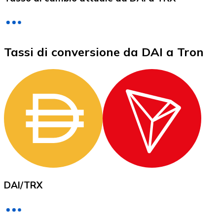
LTC
Tassi di conversione da DAI a Tron
XRP
XRP
DAI
/
TRX
Vedi tutto
Buoni cripto