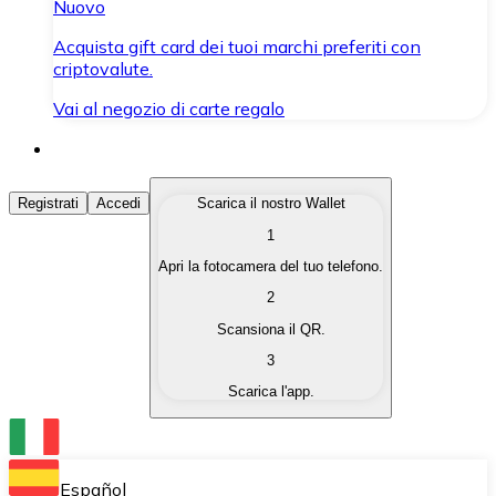
Nuovo
Acquista gift card dei tuoi marchi preferiti con
criptovalute.
Vai al negozio di carte regalo
Acquista Criptovalute
Registrati
Accedi
Scarica il nostro Wallet
1
Acquista le criptovalute che ti interessano in modo rapi
Apri la fotocamera del tuo telefono.
Vendi Criptovalute
2
Converti le tue criptovalute in valuta fiat quando ne ha
Scansiona il QR.
3
Scambia (Swap)
Scarica l'app.
Scambia una criptovaluta con un'altra istantaneamente
Wallet Bitnovo
Conserva le tue cripto in un Wallet self-custodial.
Español