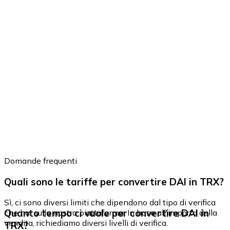
Domande frequenti
Quali sono le tariffe per convertire DAI in TRX?
Sì, ci sono diversi limiti che dipendono dal tipo di verifica
Quanto tempo ci vuole per convertire DAI in
che hai sulla nostra piattaforma. In base all'importo della
vendita, richiediamo diversi livelli di verifica.
TRX?