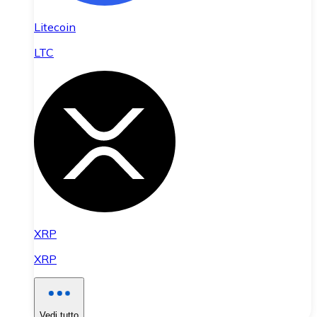
Litecoin
LTC
XRP
XRP
Vedi tutto