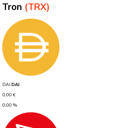
Tron
(TRX)
BTC
Ethereum
DAI
DAI
ETH
0,00 €
0,00 %