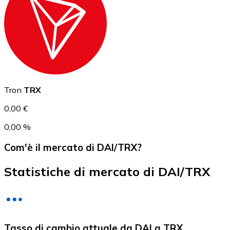
USD Coin
USDC
Tron
TRX
0,00 €
0,00 %
Com'è il mercato di DAI/TRX?
Statistiche di mercato di DAI/TRX
Litecoin
Tasso di cambio attuale da DAI a TRX