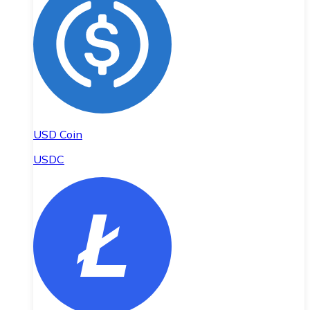
USD Coin
USDC