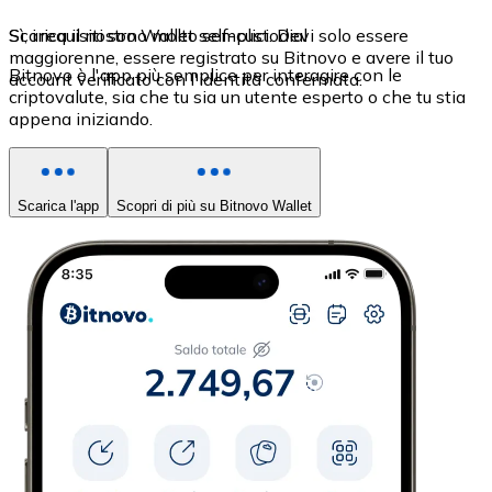
Sì, i requisiti sono molto semplici. Devi solo essere
Scarica il nostro Wallet self-custodial
maggiorenne, essere registrato su Bitnovo e avere il tuo
Bitnovo è l'app più semplice per interagire con le
account verificato con l'identità confermata.
criptovalute, sia che tu sia un utente esperto o che tu stia
appena iniziando.
Scarica l'app
Scopri di più su Bitnovo Wallet