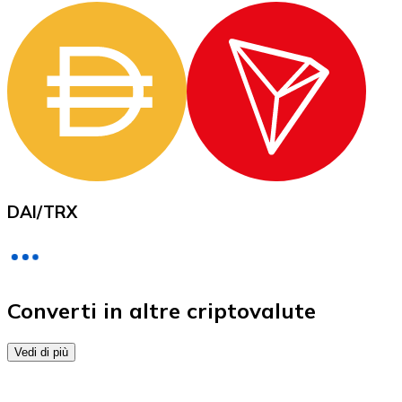
Acquista criptovalute in contanti e altri mezzi di pagam
Acquista con contanti
Bonifico SEPA
Aggiungi fondi al tuo conto Bitnovo o fai acquisti dirett
Acquista con bonifico bancario
Carta di credito / debito
Usa le carte Visa e Mastercard per acquistare criptovalut
DAI
/
TRX
Acquista con carta
Negozio - Carte regalo
Nuovo
Converti in altre criptovalute
Acquista gift card dei tuoi marchi preferiti con criptoval
Vedi di più
Vai al negozio di carte regalo