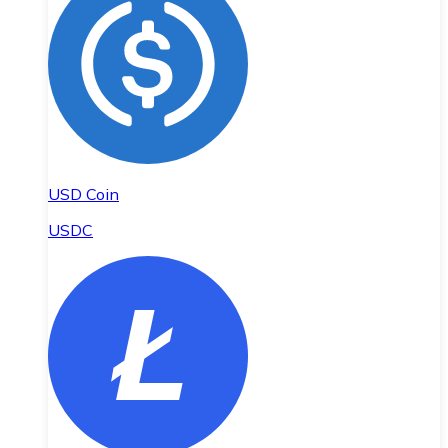
USD Coin
USDC