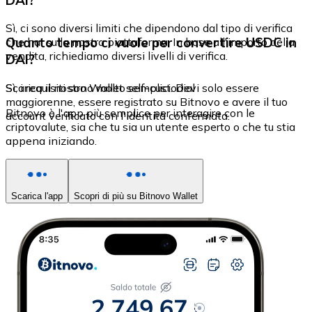
Sì, ci sono diversi limiti che dipendono dal tipo di verifica
Quanto tempo ci vuole per convertire USDC in
che hai sulla nostra piattaforma. In base all'importo della
vendita, richiediamo diversi livelli di verifica.
DAI?
Sì, i requisiti sono molto semplici. Devi solo essere
Scarica il nostro Wallet self-custodial
maggiorenne, essere registrato su Bitnovo e avere il tuo
Bitnovo è l'app più semplice per interagire con le
account verificato con l'identità confermata.
criptovalute, sia che tu sia un utente esperto o che tu stia
appena iniziando.
Scarica l'app
Scopri di più su Bitnovo Wallet