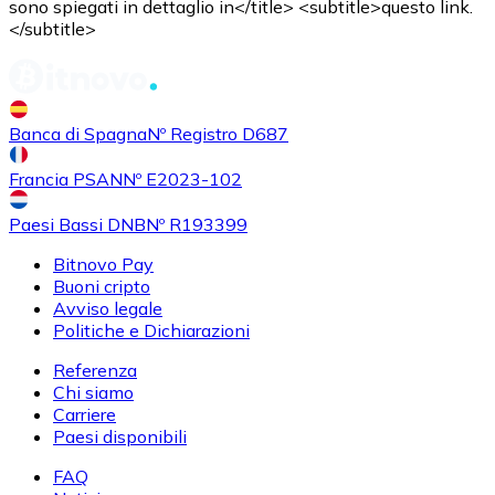
sono spiegati in dettaglio in</title> <subtitle>questo link.
</subtitle>
Banca di Spagna
Nº Registro D687
Francia PSAN
Nº E2023-102
Paesi Bassi DNB
Nº R193399
Bitnovo Pay
Buoni cripto
Avviso legale
Politiche e Dichiarazioni
Referenza
Chi siamo
Carriere
Paesi disponibili
FAQ