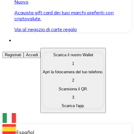
Nuovo
Acquista gift card dei tuoi marchi preferiti con
criptovalute.
Vai al negozio di carte regalo
Acquista Criptovalute
Registrati
Accedi
Scarica il nostro Wallet
1
Acquista le criptovalute che ti interessano in modo rapi
Apri la fotocamera del tuo telefono.
Vendi Criptovalute
2
Converti le tue criptovalute in valuta fiat quando ne ha
Scansiona il QR.
3
Scambia (Swap)
Scarica l'app.
Scambia una criptovaluta con un'altra istantaneamente
Wallet Bitnovo
Conserva le tue cripto in un Wallet self-custodial.
Español