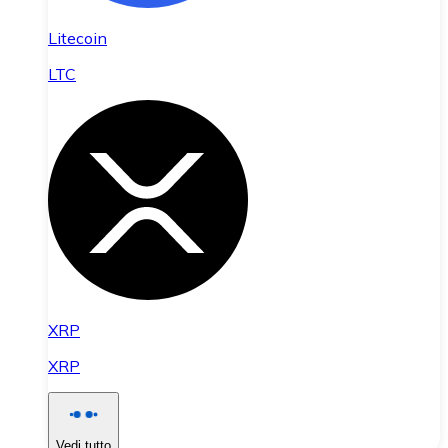
Litecoin
LTC
XRP
XRP
Vedi tutto