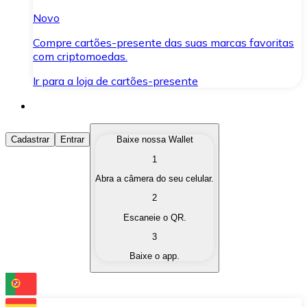
Novo
Compre cartões-presente das suas marcas favoritas
com criptomoedas.
Ir para a loja de cartões-presente
Comprar Criptomoedas
Cadastrar
Entrar
Baixe nossa Wallet
1
Compre as criptomoedas de seu interesse de forma ráp
Abra a câmera do seu celular.
Vender Criptomoedas
2
Converta suas criptomoedas em moeda fiduciária quand
Escaneie o QR.
3
Trocar (Swap)
Baixe o app.
Troque uma criptomoeda por outra instantaneamente,
Carteira Bitnovo