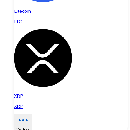
Litecoin
LTC
XRP
XRP
Ver tudo