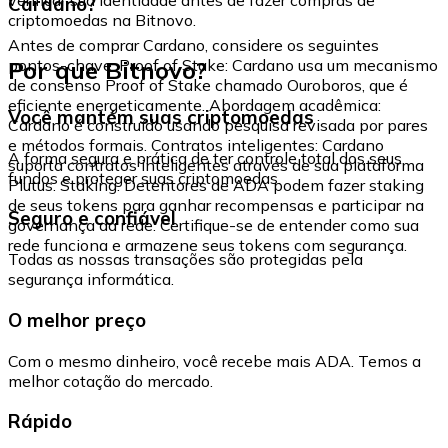
Cardano?
criptomoedas na Bitnovo.
Antes de comprar Cardano, considere os seguintes
Por que Bitnovo?
pontos-chave: Proof of Stake: Cardano usa um mecanismo
de consenso Proof of Stake chamado Ouroboros, que é
eficiente energeticamente. Abordagem acadêmica:
Você mantém suas criptomoedas
Cardano é construído usando pesquisa revisada por pares
e métodos formais. Contratos inteligentes: Cardano
A forma segura e prática de ter controle total dos seus
suporta contratos inteligentes através de sua plataforma
fundos e proteger suas criptomoedas.
Plutus. Staking: Detentores de ADA podem fazer staking
de seus tokens para ganhar recompensas e participar na
Seguro e confiável
governança da rede. Certifique-se de entender como sua
rede funciona e armazene seus tokens com segurança.
Todas as nossas transações são protegidas pela
segurança informática.
O melhor preço
Com o mesmo dinheiro, você recebe mais ADA. Temos a
melhor cotação do mercado.
Rápido