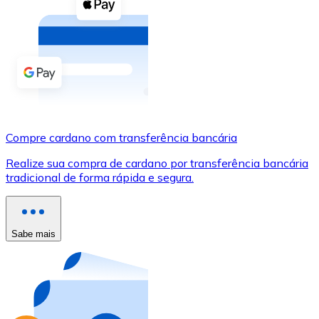
Compre criptomoedas com dinheiro e outros métodos d
Comprar com dinheiro
Transferência SEPA
Adicione fundos à sua conta Bitnovo ou faça compras d
Comprar com transferência bancária
Compre cardano com transferência bancária
Cartão de crédito / débito
Realize sua compra de cardano por transferência bancária
Use cartões Visa e Mastercard para comprar criptomoed
tradicional de forma rápida e segura.
Comprar com cartão
Loja - Cartões-presente
Sabe mais
Novo
Compre cartões-presente das suas marcas favoritas c
Ir para a loja de cartões-presente