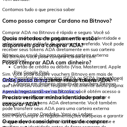
Contamos tudo o que precisa saber
Como posso comprar Cardano na Bitnovo?
Comprar ADA na Bitnovo é rápido e seguro. Você só
Quais métodos de pagamento estão
precisa criar uma conta gratuita, verificar sua identidade e
selecionar seu método de pagamento preferido. Você pode
disponíveis para comprar ADA?
receber seus tokens ADA diretamente em sua carteira
Bitnovo ou enviá-los para qualquer carteira externa
Na Bitnovo você pode comprar Cardano com:
compatível.
Posso comprar ADA com dinheiro?
Cartão de crédito ou débito (Visa, Mastercard, Apple
Pay, Google Pay)
Sim. Você pode adquirir vouchers Bitnovo em mais de
Transferência bancária (SEPA ou SEPA Instantânea)
Onde posso armazenar meus tokens ADA?
40.000 pontos físicos
distribuídos pela Europa. Uma vez
Compra em dinheiro através de vouchers Bitnovo
que tenha seu voucher, resgate-o facilmente desta página:
www.bitnovo.com/buy/cash/cardano/
Apenas registrando-se na Bitnovo, você obtém acesso a
Preciso verificar minha identidade para
uma carteira segura onde pode armazenar, receber e
gerenciar seus tokens ADA diretamente. Você também
comprar ADA?
pode transferir seus ADA para uma carteira externa
compatível, como Daedalus, Yoroi ou Ledger.
Sim. Para cumprir as regulamentações europeias e garantir
O que devo considerar antes de comprar
a segurança das operações, é obrigatório registrar-se e
verificar sua identidade antes de fazer compras de