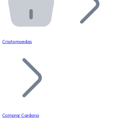
API Bitnovo
Integre nossa API no seu ecossistema.
Tornar-se Revendedor
Junte-se à nossa rede de revendedores e comercialize 
Criptomoedas
Adicionar um Token
Adicione o token do seu projeto ao nosso serviço de c
Comprar Cardano