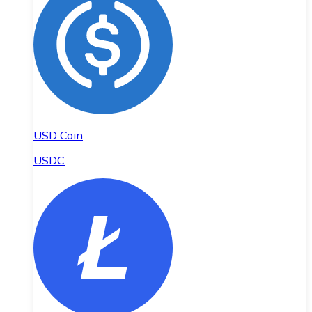
USD Coin
USDC