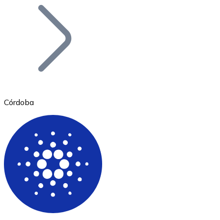
Bitcoin
BTC
Córdoba
Ethereum
ETH