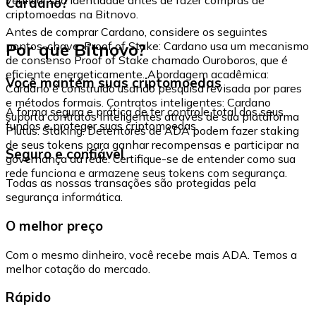
Cardano?
criptomoedas na Bitnovo.
Antes de comprar Cardano, considere os seguintes
Por que Bitnovo?
pontos-chave: Proof of Stake: Cardano usa um mecanismo
de consenso Proof of Stake chamado Ouroboros, que é
eficiente energeticamente. Abordagem acadêmica:
Você mantém suas criptomoedas
Cardano é construído usando pesquisa revisada por pares
e métodos formais. Contratos inteligentes: Cardano
A forma segura e prática de ter controle total dos seus
suporta contratos inteligentes através de sua plataforma
fundos e proteger suas criptomoedas.
Plutus. Staking: Detentores de ADA podem fazer staking
de seus tokens para ganhar recompensas e participar na
Seguro e confiável
governança da rede. Certifique-se de entender como sua
rede funciona e armazene seus tokens com segurança.
Todas as nossas transações são protegidas pela
segurança informática.
O melhor preço
Com o mesmo dinheiro, você recebe mais ADA. Temos a
melhor cotação do mercado.
Rápido