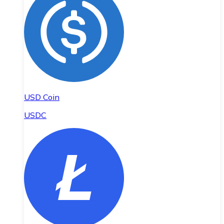
USD Coin
USDC