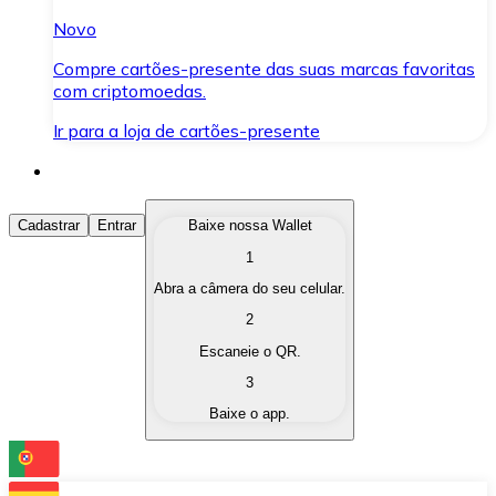
Novo
Compre cartões-presente das suas marcas favoritas
com criptomoedas.
Ir para a loja de cartões-presente
Comprar Criptomoedas
Cadastrar
Entrar
Baixe nossa Wallet
1
Compre as criptomoedas de seu interesse de forma ráp
Abra a câmera do seu celular.
Vender Criptomoedas
2
Converta suas criptomoedas em moeda fiduciária quand
Escaneie o QR.
3
Trocar (Swap)
Baixe o app.
Troque uma criptomoeda por outra instantaneamente,
Carteira Bitnovo