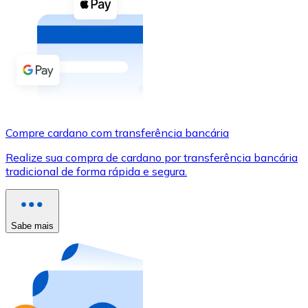
Compre criptomoedas com dinheiro e outros métodos d
Comprar com dinheiro
Transferência SEPA
Adicione fundos à sua conta Bitnovo ou faça compras d
Comprar com transferência bancária
Compre cardano com transferência bancária
Cartão de crédito / débito
Realize sua compra de cardano por transferência bancária
Use cartões Visa e Mastercard para comprar criptomoed
tradicional de forma rápida e segura.
Comprar com cartão
Loja - Cartões-presente
Sabe mais
Novo
Compre cartões-presente das suas marcas favoritas c
Ir para a loja de cartões-presente