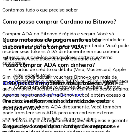
Contamos tudo o que precisa saber
Como posso comprar Cardano na Bitnovo?
Comprar ADA na Bitnovo é rápido e seguro. Você só
Quais métodos de pagamento estão
precisa criar uma conta gratuita, verificar sua identidade e
selecionar seu método de pagamento preferido. Você pode
disponíveis para comprar ADA?
receber seus tokens ADA diretamente em sua carteira
Bitnovo ou enviá-los para qualquer carteira externa
Na Bitnovo você pode comprar Cardano com:
compatível.
Posso comprar ADA com dinheiro?
Cartão de crédito ou débito (Visa, Mastercard, Apple
Pay, Google Pay)
Sim. Você pode adquirir vouchers Bitnovo em mais de
Transferência bancária (SEPA ou SEPA Instantânea)
Onde posso armazenar meus tokens ADA?
40.000 pontos físicos
distribuídos pela Europa. Uma vez
Compra em dinheiro através de vouchers Bitnovo
que tenha seu voucher, resgate-o facilmente desta página:
www.bitnovo.com/buy/cash/cardano/
Apenas registrando-se na Bitnovo, você obtém acesso a
Preciso verificar minha identidade para
uma carteira segura onde pode armazenar, receber e
gerenciar seus tokens ADA diretamente. Você também
comprar ADA?
pode transferir seus ADA para uma carteira externa
compatível, como Daedalus, Yoroi ou Ledger.
Sim. Para cumprir as regulamentações europeias e garantir
O que devo considerar antes de comprar
a segurança das operações, é obrigatório registrar-se e
verificar sua identidade antes de fazer compras de