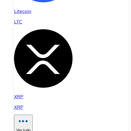
Litecoin
LTC
XRP
XRP
Ver tudo