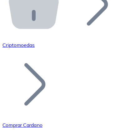
API Bitnovo
Integre nossa API no seu ecossistema.
Tornar-se Revendedor
Junte-se à nossa rede de revendedores e comercialize 
Criptomoedas
Adicionar um Token
Adicione o token do seu projeto ao nosso serviço de c
Comprar Cardano