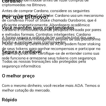
Cardano?
criptomoedas na Bitnovo.
Antes de comprar Cardano, considere os seguintes
Por que Bitnovo?
pontos-chave: Proof of Stake: Cardano usa um mecanismo
de consenso Proof of Stake chamado Ouroboros, que é
eficiente energeticamente. Abordagem acadêmica:
Você mantém suas criptomoedas
Cardano é construído usando pesquisa revisada por pares
e métodos formais. Contratos inteligentes: Cardano
A forma segura e prática de ter controle total dos seus
suporta contratos inteligentes através de sua plataforma
fundos e proteger suas criptomoedas.
Plutus. Staking: Detentores de ADA podem fazer staking
de seus tokens para ganhar recompensas e participar na
Seguro e confiável
governança da rede. Certifique-se de entender como sua
rede funciona e armazene seus tokens com segurança.
Todas as nossas transações são protegidas pela
segurança informática.
O melhor preço
Com o mesmo dinheiro, você recebe mais ADA. Temos a
melhor cotação do mercado.
Rápido