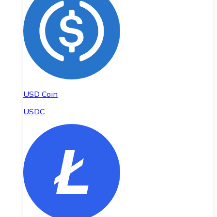
USD Coin
USDC