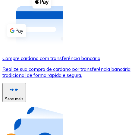
Compre criptomoedas com dinheiro e outros métodos d
Comprar com dinheiro
Transferência SEPA
Adicione fundos à sua conta Bitnovo ou faça compras d
Comprar com transferência bancária
Compre cardano com transferência bancária
Cartão de crédito / débito
Realize sua compra de cardano por transferência bancária
Use cartões Visa e Mastercard para comprar criptomoed
tradicional de forma rápida e segura.
Comprar com cartão
Loja - Cartões-presente
Sabe mais
Novo
Compre cartões-presente das suas marcas favoritas c
Ir para a loja de cartões-presente