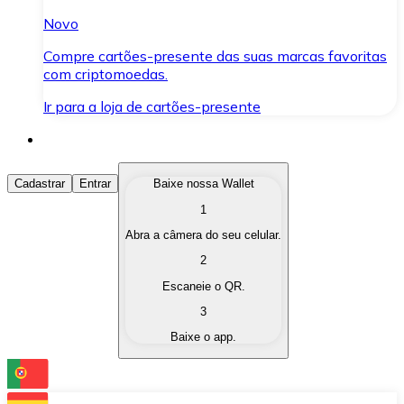
Novo
Compre cartões-presente das suas marcas favoritas
com criptomoedas.
Ir para a loja de cartões-presente
Comprar Criptomoedas
Cadastrar
Entrar
Baixe nossa Wallet
1
Compre as criptomoedas de seu interesse de forma ráp
Abra a câmera do seu celular.
Vender Criptomoedas
2
Converta suas criptomoedas em moeda fiduciária quand
Escaneie o QR.
3
Trocar (Swap)
Baixe o app.
Troque uma criptomoeda por outra instantaneamente,
Carteira Bitnovo