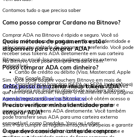
Contamos tudo o que precisa saber
Como posso comprar Cardano na Bitnovo?
Comprar ADA na Bitnovo é rápido e seguro. Você só
Quais métodos de pagamento estão
precisa criar uma conta gratuita, verificar sua identidade e
selecionar seu método de pagamento preferido. Você pode
disponíveis para comprar ADA?
receber seus tokens ADA diretamente em sua carteira
Bitnovo ou enviá-los para qualquer carteira externa
Na Bitnovo você pode comprar Cardano com:
compatível.
Posso comprar ADA com dinheiro?
Cartão de crédito ou débito (Visa, Mastercard, Apple
Pay, Google Pay)
Sim. Você pode adquirir vouchers Bitnovo em mais de
Transferência bancária (SEPA ou SEPA Instantânea)
Onde posso armazenar meus tokens ADA?
40.000 pontos físicos
distribuídos pela Europa. Uma vez
Compra em dinheiro através de vouchers Bitnovo
que tenha seu voucher, resgate-o facilmente desta página:
www.bitnovo.com/buy/cash/cardano/
Apenas registrando-se na Bitnovo, você obtém acesso a
Preciso verificar minha identidade para
uma carteira segura onde pode armazenar, receber e
gerenciar seus tokens ADA diretamente. Você também
comprar ADA?
pode transferir seus ADA para uma carteira externa
compatível, como Daedalus, Yoroi ou Ledger.
Sim. Para cumprir as regulamentações europeias e garantir
O que devo considerar antes de comprar
a segurança das operações, é obrigatório registrar-se e
verificar sua identidade antes de fazer compras de