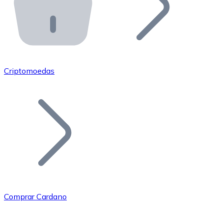
API Bitnovo
Integre nossa API no seu ecossistema.
Tornar-se Revendedor
Junte-se à nossa rede de revendedores e comercialize 
Criptomoedas
Adicionar um Token
Adicione o token do seu projeto ao nosso serviço de c
Comprar Cardano