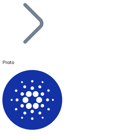
Bitcoin
BTC
Prato
Ethereum
ETH