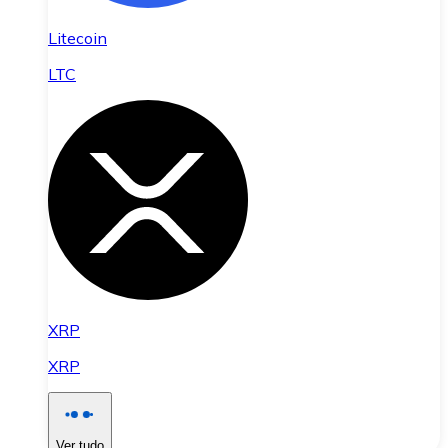
Litecoin
LTC
XRP
XRP
Ver tudo