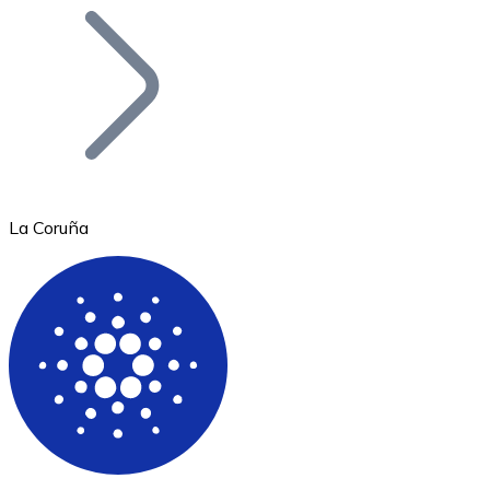
Bitcoin
BTC
La Coruña
Ethereum
ETH