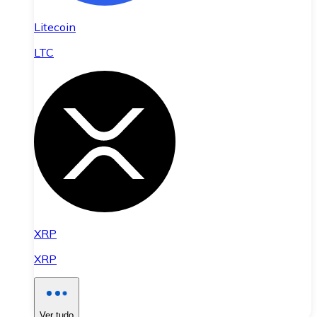
Litecoin
LTC
XRP
XRP
Ver tudo