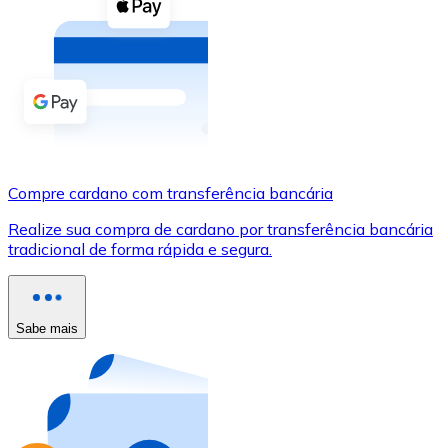
Compre criptomoedas com dinheiro e outros métodos d
Comprar com dinheiro
Transferência SEPA
Adicione fundos à sua conta Bitnovo ou faça compras d
Comprar com transferência bancária
Compre cardano com transferência bancária
Cartão de crédito / débito
Realize sua compra de cardano por transferência bancária
Use cartões Visa e Mastercard para comprar criptomoed
tradicional de forma rápida e segura.
Comprar com cartão
Loja - Cartões-presente
Sabe mais
Novo
Compre cartões-presente das suas marcas favoritas c
Ir para a loja de cartões-presente