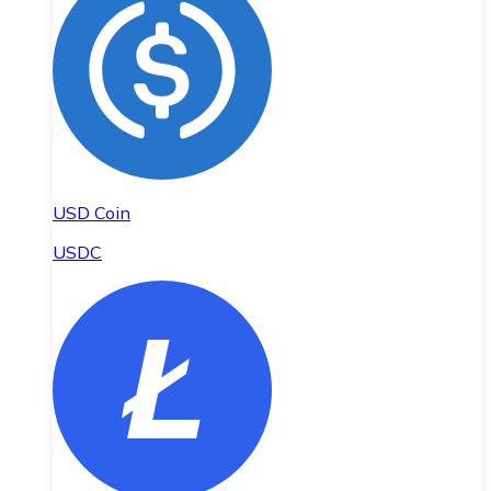
USD Coin
USDC