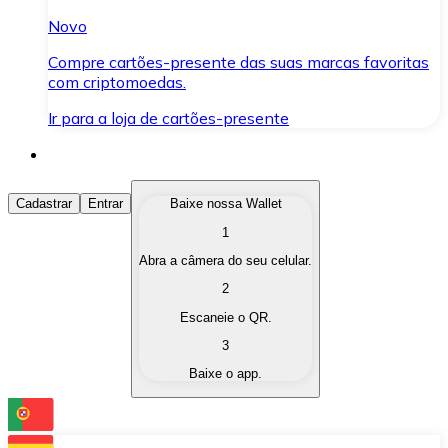
Novo
Compre cartões-presente das suas marcas favoritas
com criptomoedas.
Ir para a loja de cartões-presente
Comprar Criptomoedas
Cadastrar
Entrar
Baixe nossa Wallet
1
Compre as criptomoedas de seu interesse de forma ráp
Abra a câmera do seu celular.
Vender Criptomoedas
2
Converta suas criptomoedas em moeda fiduciária quand
Escaneie o QR.
3
Trocar (Swap)
Baixe o app.
Troque uma criptomoeda por outra instantaneamente,
Carteira Bitnovo