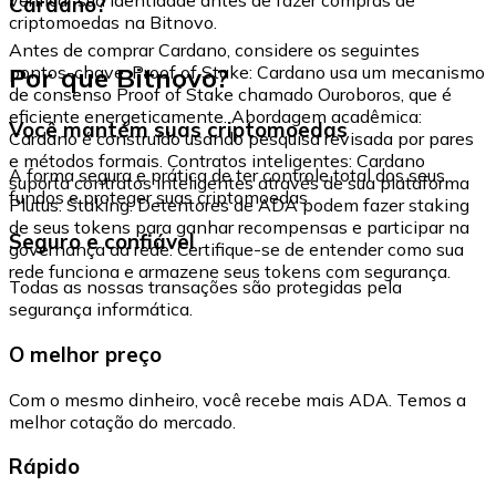
Cardano?
criptomoedas na Bitnovo.
Antes de comprar Cardano, considere os seguintes
Por que Bitnovo?
pontos-chave: Proof of Stake: Cardano usa um mecanismo
de consenso Proof of Stake chamado Ouroboros, que é
eficiente energeticamente. Abordagem acadêmica:
Você mantém suas criptomoedas
Cardano é construído usando pesquisa revisada por pares
e métodos formais. Contratos inteligentes: Cardano
A forma segura e prática de ter controle total dos seus
suporta contratos inteligentes através de sua plataforma
fundos e proteger suas criptomoedas.
Plutus. Staking: Detentores de ADA podem fazer staking
de seus tokens para ganhar recompensas e participar na
Seguro e confiável
governança da rede. Certifique-se de entender como sua
rede funciona e armazene seus tokens com segurança.
Todas as nossas transações são protegidas pela
segurança informática.
O melhor preço
Com o mesmo dinheiro, você recebe mais ADA. Temos a
melhor cotação do mercado.
Rápido