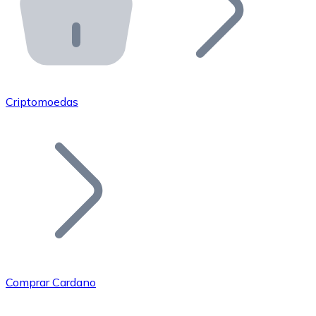
API Bitnovo
Integre nossa API no seu ecossistema.
Tornar-se Revendedor
Junte-se à nossa rede de revendedores e comercialize 
Criptomoedas
Adicionar um Token
Adicione o token do seu projeto ao nosso serviço de c
Comprar Cardano