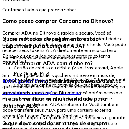
Contamos tudo o que precisa saber
Como posso comprar Cardano na Bitnovo?
Comprar ADA na Bitnovo é rápido e seguro. Você só
Quais métodos de pagamento estão
precisa criar uma conta gratuita, verificar sua identidade e
selecionar seu método de pagamento preferido. Você pode
disponíveis para comprar ADA?
receber seus tokens ADA diretamente em sua carteira
Bitnovo ou enviá-los para qualquer carteira externa
Na Bitnovo você pode comprar Cardano com:
compatível.
Posso comprar ADA com dinheiro?
Cartão de crédito ou débito (Visa, Mastercard, Apple
Pay, Google Pay)
Sim. Você pode adquirir vouchers Bitnovo em mais de
Transferência bancária (SEPA ou SEPA Instantânea)
Onde posso armazenar meus tokens ADA?
40.000 pontos físicos
distribuídos pela Europa. Uma vez
Compra em dinheiro através de vouchers Bitnovo
que tenha seu voucher, resgate-o facilmente desta página:
www.bitnovo.com/buy/cash/cardano/
Apenas registrando-se na Bitnovo, você obtém acesso a
Preciso verificar minha identidade para
uma carteira segura onde pode armazenar, receber e
gerenciar seus tokens ADA diretamente. Você também
comprar ADA?
pode transferir seus ADA para uma carteira externa
compatível, como Daedalus, Yoroi ou Ledger.
Sim. Para cumprir as regulamentações europeias e garantir
O que devo considerar antes de comprar
a segurança das operações, é obrigatório registrar-se e
verificar sua identidade antes de fazer compras de