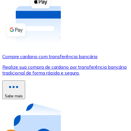
Compre criptomoedas com dinheiro e outros métodos d
Comprar com dinheiro
Transferência SEPA
Adicione fundos à sua conta Bitnovo ou faça compras d
Comprar com transferência bancária
Compre cardano com transferência bancária
Cartão de crédito / débito
Realize sua compra de cardano por transferência bancária
Use cartões Visa e Mastercard para comprar criptomoed
tradicional de forma rápida e segura.
Comprar com cartão
Loja - Cartões-presente
Sabe mais
Novo
Compre cartões-presente das suas marcas favoritas c
Ir para a loja de cartões-presente