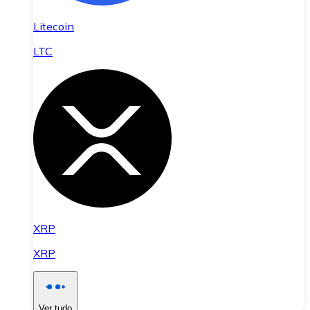
Litecoin
LTC
XRP
XRP
Ver tudo