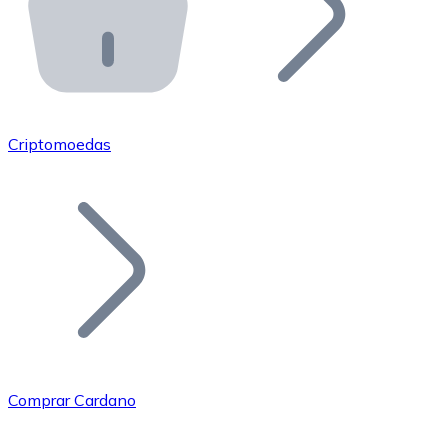
API Bitnovo
Integre nossa API no seu ecossistema.
Tornar-se Revendedor
Junte-se à nossa rede de revendedores e comercialize 
Criptomoedas
Adicionar um Token
Adicione o token do seu projeto ao nosso serviço de c
Comprar Cardano