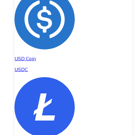
USD Coin
USDC