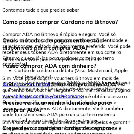
Contamos tudo o que precisa saber
Como posso comprar Cardano na Bitnovo?
Comprar ADA na Bitnovo é rápido e seguro. Você só
Quais métodos de pagamento estão
precisa criar uma conta gratuita, verificar sua identidade e
selecionar seu método de pagamento preferido. Você pode
disponíveis para comprar ADA?
receber seus tokens ADA diretamente em sua carteira
Bitnovo ou enviá-los para qualquer carteira externa
Na Bitnovo você pode comprar Cardano com:
compatível.
Posso comprar ADA com dinheiro?
Cartão de crédito ou débito (Visa, Mastercard, Apple
Pay, Google Pay)
Sim. Você pode adquirir vouchers Bitnovo em mais de
Transferência bancária (SEPA ou SEPA Instantânea)
Onde posso armazenar meus tokens ADA?
40.000 pontos físicos
distribuídos pela Europa. Uma vez
Compra em dinheiro através de vouchers Bitnovo
que tenha seu voucher, resgate-o facilmente desta página:
www.bitnovo.com/buy/cash/cardano/
Apenas registrando-se na Bitnovo, você obtém acesso a
Preciso verificar minha identidade para
uma carteira segura onde pode armazenar, receber e
gerenciar seus tokens ADA diretamente. Você também
comprar ADA?
pode transferir seus ADA para uma carteira externa
compatível, como Daedalus, Yoroi ou Ledger.
Sim. Para cumprir as regulamentações europeias e garantir
O que devo considerar antes de comprar
a segurança das operações, é obrigatório registrar-se e
verificar sua identidade antes de fazer compras de