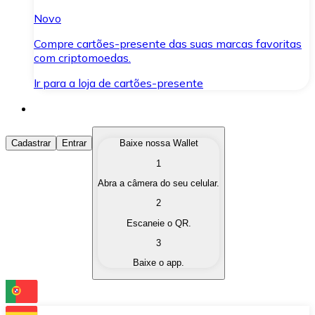
Novo
Compre cartões-presente das suas marcas favoritas
com criptomoedas.
Ir para a loja de cartões-presente
Comprar Criptomoedas
Cadastrar
Entrar
Baixe nossa Wallet
1
Compre as criptomoedas de seu interesse de forma ráp
Abra a câmera do seu celular.
Vender Criptomoedas
2
Converta suas criptomoedas em moeda fiduciária quand
Escaneie o QR.
3
Trocar (Swap)
Baixe o app.
Troque uma criptomoeda por outra instantaneamente,
Carteira Bitnovo