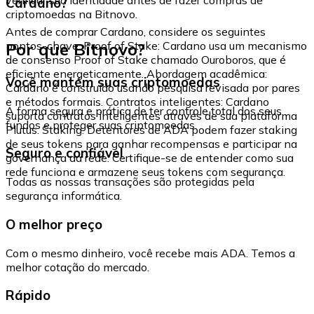
Cardano?
criptomoedas na Bitnovo.
Antes de comprar Cardano, considere os seguintes
Por que Bitnovo?
pontos-chave: Proof of Stake: Cardano usa um mecanismo
de consenso Proof of Stake chamado Ouroboros, que é
eficiente energeticamente. Abordagem acadêmica:
Você mantém suas criptomoedas
Cardano é construído usando pesquisa revisada por pares
e métodos formais. Contratos inteligentes: Cardano
A forma segura e prática de ter controle total dos seus
suporta contratos inteligentes através de sua plataforma
fundos e proteger suas criptomoedas.
Plutus. Staking: Detentores de ADA podem fazer staking
de seus tokens para ganhar recompensas e participar na
Seguro e confiável
governança da rede. Certifique-se de entender como sua
rede funciona e armazene seus tokens com segurança.
Todas as nossas transações são protegidas pela
segurança informática.
O melhor preço
Com o mesmo dinheiro, você recebe mais ADA. Temos a
melhor cotação do mercado.
Rápido