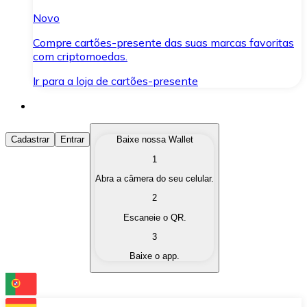
Novo
Compre cartões-presente das suas marcas favoritas
com criptomoedas.
Ir para a loja de cartões-presente
Comprar Criptomoedas
Cadastrar
Entrar
Baixe nossa Wallet
1
Compre as criptomoedas de seu interesse de forma ráp
Abra a câmera do seu celular.
Vender Criptomoedas
2
Converta suas criptomoedas em moeda fiduciária quand
Escaneie o QR.
3
Trocar (Swap)
Baixe o app.
Troque uma criptomoeda por outra instantaneamente,
Carteira Bitnovo