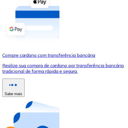
Compre criptomoedas com dinheiro e outros métodos d
Comprar com dinheiro
Transferência SEPA
Adicione fundos à sua conta Bitnovo ou faça compras d
Comprar com transferência bancária
Compre cardano com transferência bancária
Cartão de crédito / débito
Realize sua compra de cardano por transferência bancária
Use cartões Visa e Mastercard para comprar criptomoed
tradicional de forma rápida e segura.
Comprar com cartão
Loja - Cartões-presente
Sabe mais
Novo
Compre cartões-presente das suas marcas favoritas c
Ir para a loja de cartões-presente