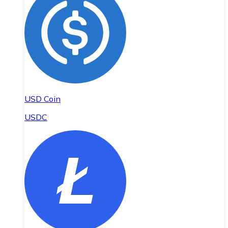
USD Coin
USDC