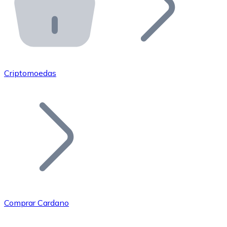
API Bitnovo
Integre nossa API no seu ecossistema.
Tornar-se Revendedor
Junte-se à nossa rede de revendedores e comercialize 
Criptomoedas
Adicionar um Token
Adicione o token do seu projeto ao nosso serviço de c
Comprar Cardano