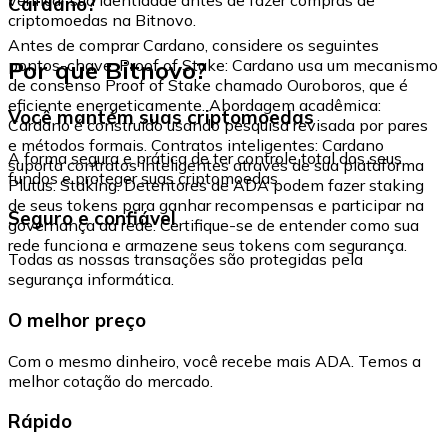
Cardano?
criptomoedas na Bitnovo.
Antes de comprar Cardano, considere os seguintes
Por que Bitnovo?
pontos-chave: Proof of Stake: Cardano usa um mecanismo
de consenso Proof of Stake chamado Ouroboros, que é
eficiente energeticamente. Abordagem acadêmica:
Você mantém suas criptomoedas
Cardano é construído usando pesquisa revisada por pares
e métodos formais. Contratos inteligentes: Cardano
A forma segura e prática de ter controle total dos seus
suporta contratos inteligentes através de sua plataforma
fundos e proteger suas criptomoedas.
Plutus. Staking: Detentores de ADA podem fazer staking
de seus tokens para ganhar recompensas e participar na
Seguro e confiável
governança da rede. Certifique-se de entender como sua
rede funciona e armazene seus tokens com segurança.
Todas as nossas transações são protegidas pela
segurança informática.
O melhor preço
Com o mesmo dinheiro, você recebe mais ADA. Temos a
melhor cotação do mercado.
Rápido