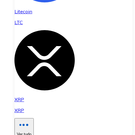
Litecoin
LTC
XRP
XRP
Ver tudo