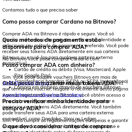
Contamos tudo o que precisa saber
Como posso comprar Cardano na Bitnovo?
Comprar ADA na Bitnovo é rápido e seguro. Você só
Quais métodos de pagamento estão
precisa criar uma conta gratuita, verificar sua identidade e
selecionar seu método de pagamento preferido. Você pode
disponíveis para comprar ADA?
receber seus tokens ADA diretamente em sua carteira
Bitnovo ou enviá-los para qualquer carteira externa
Na Bitnovo você pode comprar Cardano com:
compatível.
Posso comprar ADA com dinheiro?
Cartão de crédito ou débito (Visa, Mastercard, Apple
Pay, Google Pay)
Sim. Você pode adquirir vouchers Bitnovo em mais de
Transferência bancária (SEPA ou SEPA Instantânea)
Onde posso armazenar meus tokens ADA?
40.000 pontos físicos
distribuídos pela Europa. Uma vez
Compra em dinheiro através de vouchers Bitnovo
que tenha seu voucher, resgate-o facilmente desta página:
www.bitnovo.com/buy/cash/cardano/
Apenas registrando-se na Bitnovo, você obtém acesso a
Preciso verificar minha identidade para
uma carteira segura onde pode armazenar, receber e
gerenciar seus tokens ADA diretamente. Você também
comprar ADA?
pode transferir seus ADA para uma carteira externa
compatível, como Daedalus, Yoroi ou Ledger.
Sim. Para cumprir as regulamentações europeias e garantir
O que devo considerar antes de comprar
a segurança das operações, é obrigatório registrar-se e
verificar sua identidade antes de fazer compras de