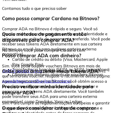
Contamos tudo o que precisa saber
Como posso comprar Cardano na Bitnovo?
Comprar ADA na Bitnovo é rápido e seguro. Você só
Quais métodos de pagamento estão
precisa criar uma conta gratuita, verificar sua identidade e
selecionar seu método de pagamento preferido. Você pode
disponíveis para comprar ADA?
receber seus tokens ADA diretamente em sua carteira
Bitnovo ou enviá-los para qualquer carteira externa
Na Bitnovo você pode comprar Cardano com:
compatível.
Posso comprar ADA com dinheiro?
Cartão de crédito ou débito (Visa, Mastercard, Apple
Pay, Google Pay)
Sim. Você pode adquirir vouchers Bitnovo em mais de
Transferência bancária (SEPA ou SEPA Instantânea)
Onde posso armazenar meus tokens ADA?
40.000 pontos físicos
distribuídos pela Europa. Uma vez
Compra em dinheiro através de vouchers Bitnovo
que tenha seu voucher, resgate-o facilmente desta página:
www.bitnovo.com/buy/cash/cardano/
Apenas registrando-se na Bitnovo, você obtém acesso a
Preciso verificar minha identidade para
uma carteira segura onde pode armazenar, receber e
gerenciar seus tokens ADA diretamente. Você também
comprar ADA?
pode transferir seus ADA para uma carteira externa
compatível, como Daedalus, Yoroi ou Ledger.
Sim. Para cumprir as regulamentações europeias e garantir
O que devo considerar antes de comprar
a segurança das operações, é obrigatório registrar-se e
verificar sua identidade antes de fazer compras de