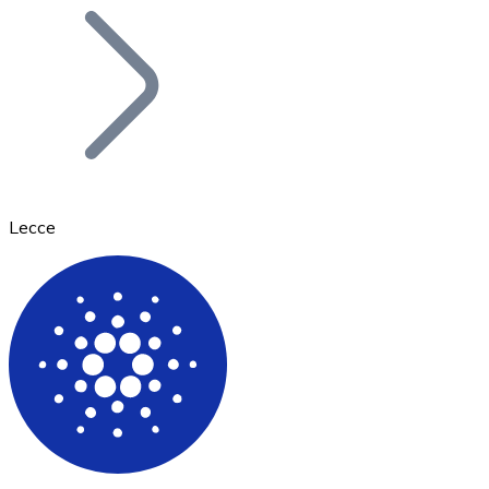
Bitcoin
BTC
Lecce
Ethereum
ETH