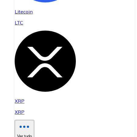
Litecoin
LTC
XRP
XRP
Ver tudo