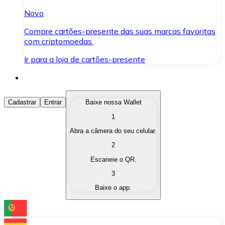
Novo
Compre cartões-presente das suas marcas favoritas
com criptomoedas.
Ir para a loja de cartões-presente
Comprar Criptomoedas
Cadastrar
Entrar
Baixe nossa Wallet
1
Compre as criptomoedas de seu interesse de forma ráp
Abra a câmera do seu celular.
Vender Criptomoedas
2
Converta suas criptomoedas em moeda fiduciária quand
Escaneie o QR.
3
Trocar (Swap)
Baixe o app.
Troque uma criptomoeda por outra instantaneamente,
Carteira Bitnovo