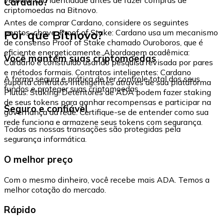
Cardano?
criptomoedas na Bitnovo.
Antes de comprar Cardano, considere os seguintes
Por que Bitnovo?
pontos-chave: Proof of Stake: Cardano usa um mecanismo
de consenso Proof of Stake chamado Ouroboros, que é
eficiente energeticamente. Abordagem acadêmica:
Você mantém suas criptomoedas
Cardano é construído usando pesquisa revisada por pares
e métodos formais. Contratos inteligentes: Cardano
A forma segura e prática de ter controle total dos seus
suporta contratos inteligentes através de sua plataforma
fundos e proteger suas criptomoedas.
Plutus. Staking: Detentores de ADA podem fazer staking
de seus tokens para ganhar recompensas e participar na
Seguro e confiável
governança da rede. Certifique-se de entender como sua
rede funciona e armazene seus tokens com segurança.
Todas as nossas transações são protegidas pela
segurança informática.
O melhor preço
Com o mesmo dinheiro, você recebe mais ADA. Temos a
melhor cotação do mercado.
Rápido