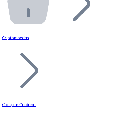
API Bitnovo
Integre nossa API no seu ecossistema.
Tornar-se Revendedor
Junte-se à nossa rede de revendedores e comercialize 
Criptomoedas
Adicionar um Token
Adicione o token do seu projeto ao nosso serviço de c
Comprar Cardano