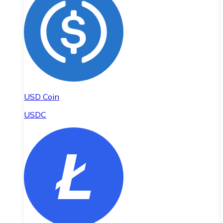
USD Coin
USDC