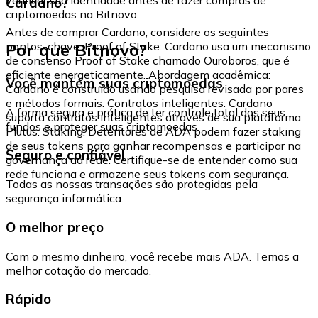
Cardano?
criptomoedas na Bitnovo.
Antes de comprar Cardano, considere os seguintes
Por que Bitnovo?
pontos-chave: Proof of Stake: Cardano usa um mecanismo
de consenso Proof of Stake chamado Ouroboros, que é
eficiente energeticamente. Abordagem acadêmica:
Você mantém suas criptomoedas
Cardano é construído usando pesquisa revisada por pares
e métodos formais. Contratos inteligentes: Cardano
A forma segura e prática de ter controle total dos seus
suporta contratos inteligentes através de sua plataforma
fundos e proteger suas criptomoedas.
Plutus. Staking: Detentores de ADA podem fazer staking
de seus tokens para ganhar recompensas e participar na
Seguro e confiável
governança da rede. Certifique-se de entender como sua
rede funciona e armazene seus tokens com segurança.
Todas as nossas transações são protegidas pela
segurança informática.
O melhor preço
Com o mesmo dinheiro, você recebe mais ADA. Temos a
melhor cotação do mercado.
Rápido