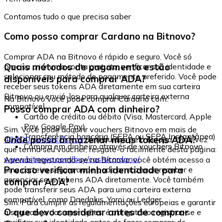
Contamos tudo o que precisa saber
Como posso comprar Cardano na Bitnovo?
Comprar ADA na Bitnovo é rápido e seguro. Você só
Quais métodos de pagamento estão
precisa criar uma conta gratuita, verificar sua identidade e
selecionar seu método de pagamento preferido. Você pode
disponíveis para comprar ADA?
receber seus tokens ADA diretamente em sua carteira
Bitnovo ou enviá-los para qualquer carteira externa
Na Bitnovo você pode comprar Cardano com:
compatível.
Posso comprar ADA com dinheiro?
Cartão de crédito ou débito (Visa, Mastercard, Apple
Pay, Google Pay)
Sim. Você pode adquirir vouchers Bitnovo em mais de
Transferência bancária (SEPA ou SEPA Instantânea)
Onde posso armazenar meus tokens ADA?
40.000 pontos físicos
distribuídos pela Europa. Uma vez
Compra em dinheiro através de vouchers Bitnovo
que tenha seu voucher, resgate-o facilmente desta página:
www.bitnovo.com/buy/cash/cardano/
Apenas registrando-se na Bitnovo, você obtém acesso a
Preciso verificar minha identidade para
uma carteira segura onde pode armazenar, receber e
gerenciar seus tokens ADA diretamente. Você também
comprar ADA?
pode transferir seus ADA para uma carteira externa
compatível, como Daedalus, Yoroi ou Ledger.
Sim. Para cumprir as regulamentações europeias e garantir
O que devo considerar antes de comprar
a segurança das operações, é obrigatório registrar-se e
verificar sua identidade antes de fazer compras de