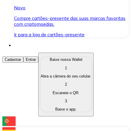
Novo
Compre cartões-presente das suas marcas favoritas
com criptomoedas.
Ir para a loja de cartões-presente
Comprar Criptomoedas
Cadastrar
Entrar
Baixe nossa Wallet
1
Compre as criptomoedas de seu interesse de forma ráp
Abra a câmera do seu celular.
Vender Criptomoedas
2
Converta suas criptomoedas em moeda fiduciária quand
Escaneie o QR.
3
Trocar (Swap)
Baixe o app.
Troque uma criptomoeda por outra instantaneamente,
Carteira Bitnovo