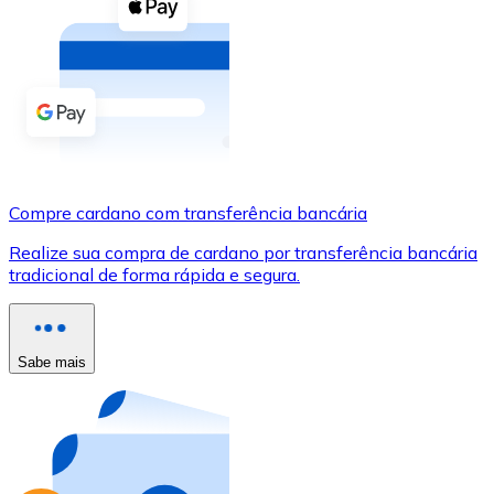
Compre criptomoedas com dinheiro e outros métodos d
Comprar com dinheiro
Transferência SEPA
Adicione fundos à sua conta Bitnovo ou faça compras d
Comprar com transferência bancária
Compre cardano com transferência bancária
Cartão de crédito / débito
Realize sua compra de cardano por transferência bancária
Use cartões Visa e Mastercard para comprar criptomoed
tradicional de forma rápida e segura.
Comprar com cartão
Loja - Cartões-presente
Sabe mais
Novo
Compre cartões-presente das suas marcas favoritas c
Ir para a loja de cartões-presente