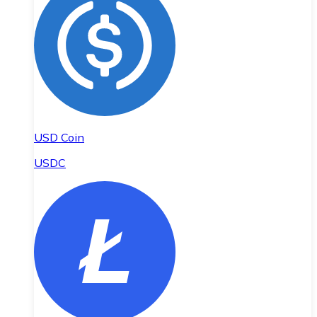
USD Coin
USDC