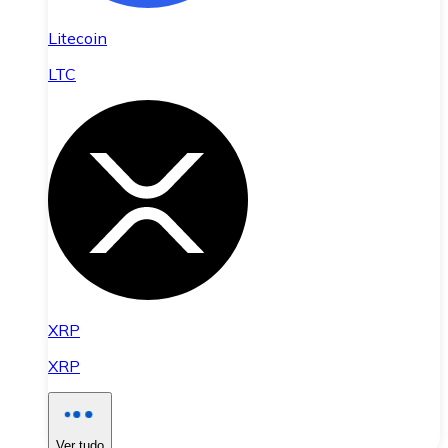
Litecoin
LTC
XRP
XRP
Ver tudo