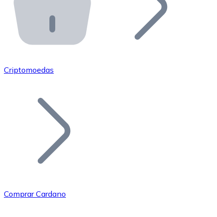
API Bitnovo
Integre nossa API no seu ecossistema.
Tornar-se Revendedor
Junte-se à nossa rede de revendedores e comercialize 
Criptomoedas
Adicionar um Token
Adicione o token do seu projeto ao nosso serviço de c
Comprar Cardano