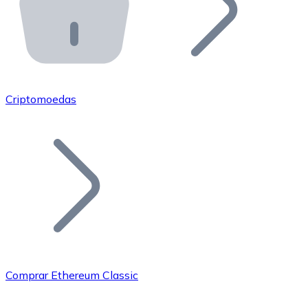
API Bitnovo
Integre nossa API no seu ecossistema.
Tornar-se Revendedor
Junte-se à nossa rede de revendedores e comercialize 
Criptomoedas
Adicionar um Token
Adicione o token do seu projeto ao nosso serviço de c
Comprar Ethereum Classic