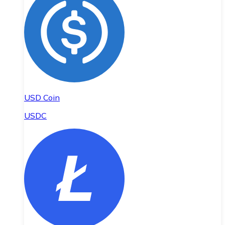
USD Coin
USDC