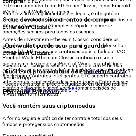
comprar ETC?
externa compatível com Ethereum Classic, como Emerald
Wallet, Trust Wallet ou Ledger.
Sim. Devido às regulamentações legais, é obrigatório
O que devo considerar antes de comprar
verificar sua identidade antes de comprar criptomoedas na
Bitnovo. O processo é simples e rápido, e garante
Ethereum Classic?
operações seguras para todos os usuários.
Antes de investir em Ethereum Classic, considere os
¿Qué wallet puedo usar para guardar
seguintes pontos: Ethereum original: ETC é a blockchain
original do Ethereum que continuou após o fork do DAO.
Ethereum Classic?
Proof of Work: Ethereum Classic continua a usar o
mecanismo de consenso Proof of Work. Imutabilidade:
Puedes usar cualquier wallet compatible con Ethereum
ETC enfatiza o princípio de 'código é lei' e imutabilidade da
¿Cuál es el precio actual de Ethereum Classic?
Classic. Bitnovo también ofrece una
wallet sin custodia
blockchain. Contratos inteligentes: ETC suporta contratos
desde la app.
inteligentes e aplicações descentralizadas. Entender sua
Puedes consultar el precio actualizado en tiempo real en
história e filosofia ajudará você a tomar decisões de
Por que Bitnovo?
nuestra
página de compra de ETC
.
investimento informadas.
Você mantém suas criptomoedas
A forma segura e prática de ter controle total dos seus
fundos e proteger suas criptomoedas.