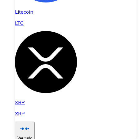
Litecoin
LTC
XRP
XRP
Ver tudo