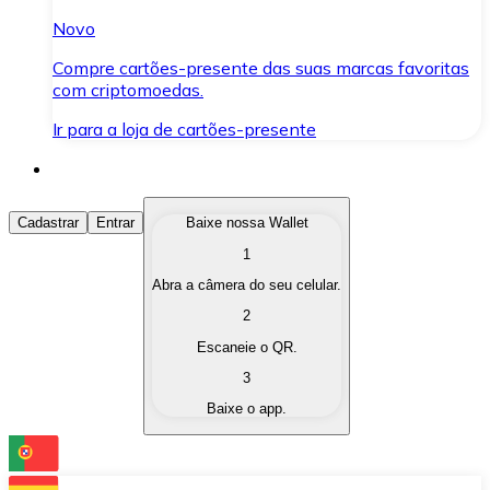
Novo
Compre cartões-presente das suas marcas favoritas
com criptomoedas.
Ir para a loja de cartões-presente
Comprar Criptomoedas
Cadastrar
Entrar
Baixe nossa Wallet
1
Compre as criptomoedas de seu interesse de forma ráp
Abra a câmera do seu celular.
Vender Criptomoedas
2
Converta suas criptomoedas em moeda fiduciária quand
Escaneie o QR.
3
Trocar (Swap)
Baixe o app.
Troque uma criptomoeda por outra instantaneamente,
Carteira Bitnovo