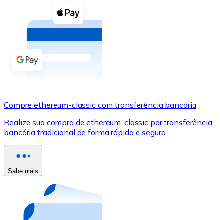
Compre criptomoedas com dinheiro e outros métodos d
Comprar com dinheiro
Transferência SEPA
Adicione fundos à sua conta Bitnovo ou faça compras d
Comprar com transferência bancária
Cartão de crédito / débito
Compre ethereum-classic com transferência bancária
Use cartões Visa e Mastercard para comprar criptomoed
Realize sua compra de ethereum-classic por transferência
bancária tradicional de forma rápida e segura.
Comprar com cartão
Loja - Cartões-presente
Sabe mais
Novo
Compre cartões-presente das suas marcas favoritas c
Ir para a loja de cartões-presente