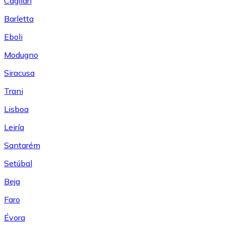
Cagliari
Barletta
Eboli
Modugno
Siracusa
Trani
Lisboa
Leiría
Santarém
Setúbal
Beja
Faro
Évora