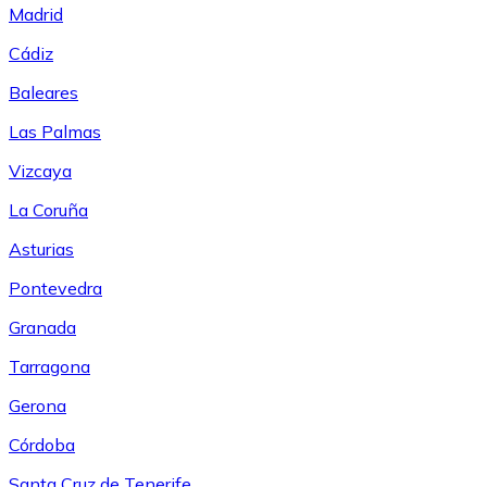
Madrid
Cádiz
Baleares
Las Palmas
Vizcaya
La Coruña
Asturias
Pontevedra
Granada
Tarragona
Gerona
Córdoba
Santa Cruz de Tenerife