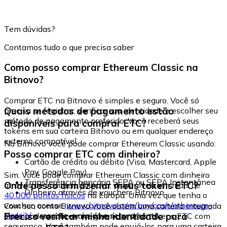
Tem dúvidas?
Contamos tudo o que precisa saber
Como posso comprar Ethereum Classic na
Bitnovo?
Comprar ETC na Bitnovo é simples e seguro. Você só
Quais métodos de pagamento estão
precisa se registrar, verificar sua identidade e escolher seu
método de pagamento preferido. Você receberá seus
disponíveis para comprar ETC?
tokens em sua carteira Bitnovo ou em qualquer endereço
externo compatível.
Na Bitnovo você pode comprar Ethereum Classic usando:
Posso comprar ETC com dinheiro?
Cartão de crédito ou débito (Visa, Mastercard, Apple
Pay, Google Pay)
Sim. Você pode comprar Ethereum Classic com dinheiro
Transferência bancária SEPA ou SEPA Instantânea
Onde posso armazenar meus tokens ETC?
através de vouchers Bitnovo, disponíveis em mais de
Dinheiro através de vouchers Bitnovo
40.000 pontos físicos
na Europa. Uma vez que tenha o
voucher, acesse:
www.bitnovo.com/buy/cash/ethereum-
Com sua conta Bitnovo você obtém uma carteira integrada
classic/
e resgate-o rápida e seguramente.
Preciso verificar minha identidade para
onde pode armazenar e gerenciar seus tokens ETC com
segurança. Você também pode enviá-los para uma carteira