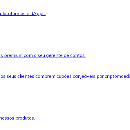
 plataformas e dApps.
s premium com o seu gerente de contas.
 os seus clientes comprem cupões canjeáveis por criptomoed
nossos produtos.