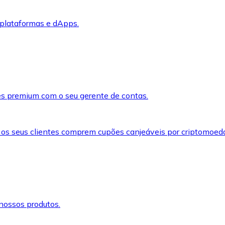
 plataformas e dApps.
s premium com o seu gerente de contas.
 os seus clientes comprem cupões canjeáveis por criptomoed
nossos produtos.