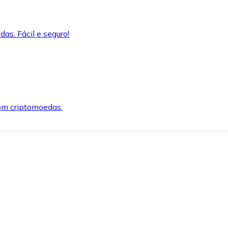
as. Fácil e seguro!
om criptomoedas.
ida e segura.
o precisar.