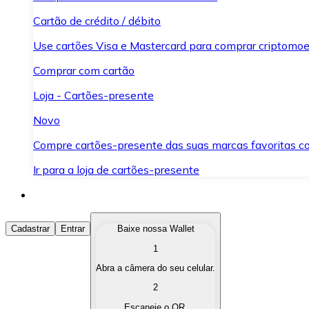
Cartão de crédito / débito
Use cartões Visa e Mastercard para comprar criptomoed
Comprar com cartão
Loja - Cartões-presente
Novo
Compre cartões-presente das suas marcas favoritas c
Ir para a loja de cartões-presente
Comprar Criptomoedas
Cadastrar
Entrar
Baixe nossa Wallet
1
Compre as criptomoedas de seu interesse de forma ráp
Abra a câmera do seu celular.
Vender Criptomoedas
2
Converta suas criptomoedas em moeda fiduciária quand
Escaneie o QR.