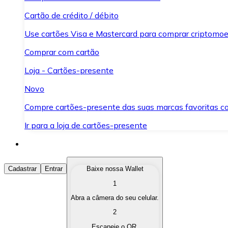
Cartão de crédito / débito
Use cartões Visa e Mastercard para comprar criptomoed
Comprar com cartão
Loja - Cartões-presente
Novo
Compre cartões-presente das suas marcas favoritas c
Ir para a loja de cartões-presente
Comprar Criptomoedas
Cadastrar
Entrar
Baixe nossa Wallet
1
Compre as criptomoedas de seu interesse de forma ráp
Abra a câmera do seu celular.
Vender Criptomoedas
2
Converta suas criptomoedas em moeda fiduciária quand
Escaneie o QR.