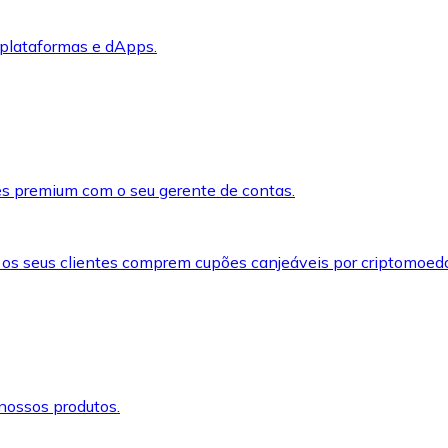
 plataformas e dApps.
s premium com o seu gerente de contas.
 os seus clientes comprem cupões canjeáveis por criptomoed
nossos produtos.