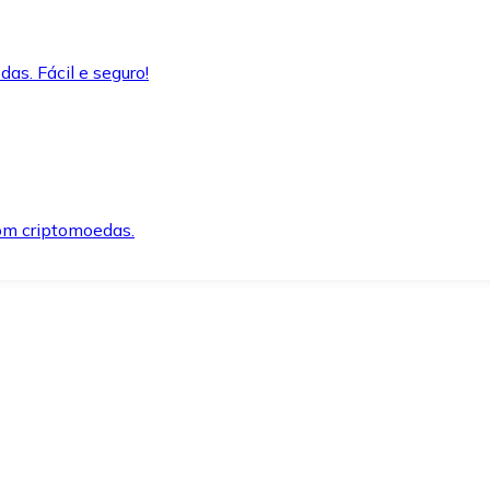
as. Fácil e seguro!
om criptomoedas.
ida e segura.
o precisar.