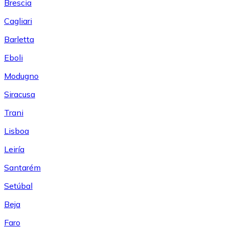
Brescia
Cagliari
Barletta
Eboli
Modugno
Siracusa
Trani
Lisboa
Leiría
Santarém
Setúbal
Beja
Faro