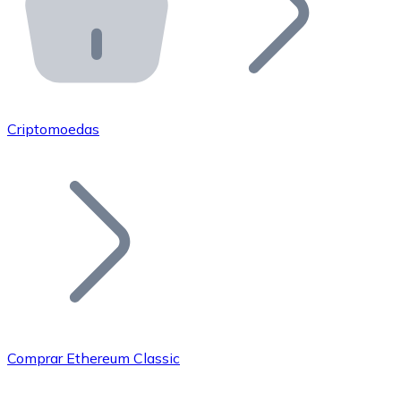
API Bitnovo
Integre nossa API no seu ecossistema.
Tornar-se Revendedor
Junte-se à nossa rede de revendedores e comercialize 
Criptomoedas
Adicionar um Token
Adicione o token do seu projeto ao nosso serviço de c
Comprar Ethereum Classic