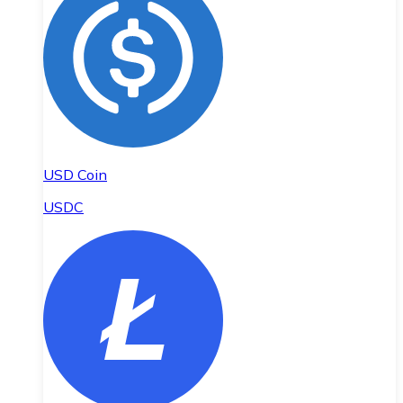
USD Coin
USDC