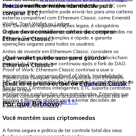
classic/
e resgate-o rápida e seguramente.
Preciso verificar minha identidade para
onde pode armazenar e gerenciar seus tokens ETC com
segurança. Você também pode enviá-los para uma carteira
comprar ETC?
externa compatível com Ethereum Classic, como Emerald
Wallet, Trust Wallet ou Ledger.
Sim. Devido às regulamentações legais, é obrigatório
O que devo considerar antes de comprar
verificar sua identidade antes de comprar criptomoedas na
Bitnovo. O processo é simples e rápido, e garante
Ethereum Classic?
operações seguras para todos os usuários.
Antes de investir em Ethereum Classic, considere os
¿Qué wallet puedo usar para guardar
seguintes pontos: Ethereum original: ETC é a blockchain
original do Ethereum que continuou após o fork do DAO.
Ethereum Classic?
Proof of Work: Ethereum Classic continua a usar o
mecanismo de consenso Proof of Work. Imutabilidade:
Puedes usar cualquier wallet compatible con Ethereum
ETC enfatiza o princípio de 'código é lei' e imutabilidade da
¿Cuál es el precio actual de Ethereum Classic?
Classic. Bitnovo también ofrece una
wallet sin custodia
blockchain. Contratos inteligentes: ETC suporta contratos
desde la app.
inteligentes e aplicações descentralizadas. Entender sua
Puedes consultar el precio actualizado en tiempo real en
história e filosofia ajudará você a tomar decisões de
Por que Bitnovo?
nuestra
página de compra de ETC
.
investimento informadas.
Você mantém suas criptomoedas
A forma segura e prática de ter controle total dos seus