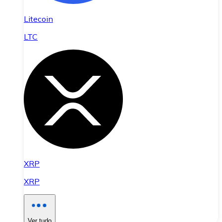
Litecoin
LTC
XRP
XRP
Ver tudo