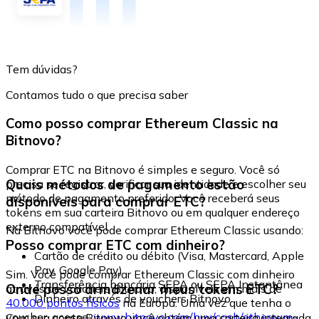
Tem dúvidas?
Contamos tudo o que precisa saber
Como posso comprar Ethereum Classic na
Bitnovo?
Comprar ETC na Bitnovo é simples e seguro. Você só
Quais métodos de pagamento estão
precisa se registrar, verificar sua identidade e escolher seu
método de pagamento preferido. Você receberá seus
disponíveis para comprar ETC?
tokens em sua carteira Bitnovo ou em qualquer endereço
externo compatível.
Na Bitnovo você pode comprar Ethereum Classic usando:
Posso comprar ETC com dinheiro?
Cartão de crédito ou débito (Visa, Mastercard, Apple
Pay, Google Pay)
Sim. Você pode comprar Ethereum Classic com dinheiro
Transferência bancária SEPA ou SEPA Instantânea
Onde posso armazenar meus tokens ETC?
através de vouchers Bitnovo, disponíveis em mais de
Dinheiro através de vouchers Bitnovo
40.000 pontos físicos
na Europa. Uma vez que tenha o
voucher, acesse:
www.bitnovo.com/buy/cash/ethereum-
Com sua conta Bitnovo você obtém uma carteira integrada