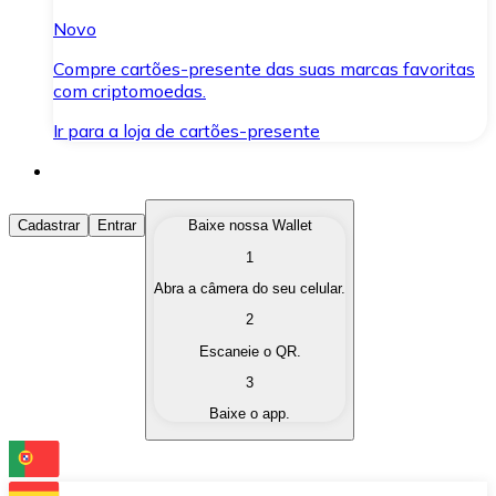
Novo
Compre cartões-presente das suas marcas favoritas
com criptomoedas.
Ir para a loja de cartões-presente
Comprar Criptomoedas
Cadastrar
Entrar
Baixe nossa Wallet
1
Compre as criptomoedas de seu interesse de forma ráp
Abra a câmera do seu celular.
Vender Criptomoedas
2
Converta suas criptomoedas em moeda fiduciária quand
Escaneie o QR.
3
Trocar (Swap)
Baixe o app.
Troque uma criptomoeda por outra instantaneamente,
Carteira Bitnovo