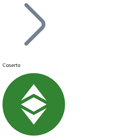
Bitcoin
BTC
Caserta
Ethereum
ETH