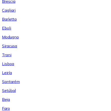
Brescia
Cagliari
Barletta
Eboli
Modugno
Siracusa
Trani
Lisboa
Leiría
Santarém
Setúbal
Beja
Faro