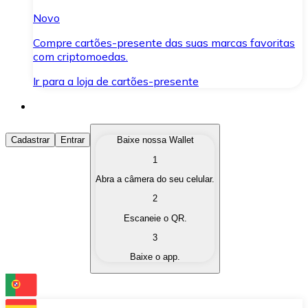
Novo
Compre cartões-presente das suas marcas favoritas
com criptomoedas.
Ir para a loja de cartões-presente
Comprar Criptomoedas
Cadastrar
Entrar
Baixe nossa Wallet
1
Compre as criptomoedas de seu interesse de forma ráp
Abra a câmera do seu celular.
Vender Criptomoedas
2
Converta suas criptomoedas em moeda fiduciária quand
Escaneie o QR.
3
Trocar (Swap)
Baixe o app.
Troque uma criptomoeda por outra instantaneamente,
Carteira Bitnovo