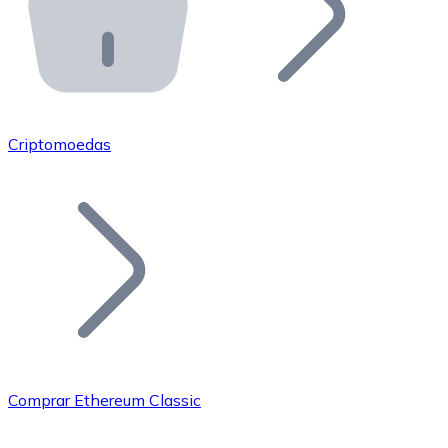
API Bitnovo
Integre nossa API no seu ecossistema.
Tornar-se Revendedor
Junte-se à nossa rede de revendedores e comercialize 
Criptomoedas
Adicionar um Token
Adicione o token do seu projeto ao nosso serviço de c
Comprar Ethereum Classic