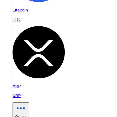
Litecoin
LTC
XRP
XRP
Ver tudo