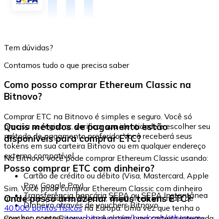
Tem dúvidas?
Contamos tudo o que precisa saber
Como posso comprar Ethereum Classic na
Bitnovo?
Comprar ETC na Bitnovo é simples e seguro. Você só
Quais métodos de pagamento estão
precisa se registrar, verificar sua identidade e escolher seu
método de pagamento preferido. Você receberá seus
disponíveis para comprar ETC?
tokens em sua carteira Bitnovo ou em qualquer endereço
externo compatível.
Na Bitnovo você pode comprar Ethereum Classic usando:
Posso comprar ETC com dinheiro?
Cartão de crédito ou débito (Visa, Mastercard, Apple
Pay, Google Pay)
Sim. Você pode comprar Ethereum Classic com dinheiro
Transferência bancária SEPA ou SEPA Instantânea
Onde posso armazenar meus tokens ETC?
através de vouchers Bitnovo, disponíveis em mais de
Dinheiro através de vouchers Bitnovo
40.000 pontos físicos
na Europa. Uma vez que tenha o
voucher, acesse:
www.bitnovo.com/buy/cash/ethereum-
Com sua conta Bitnovo você obtém uma carteira integrada