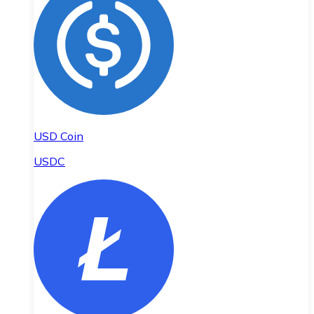
USD Coin
USDC