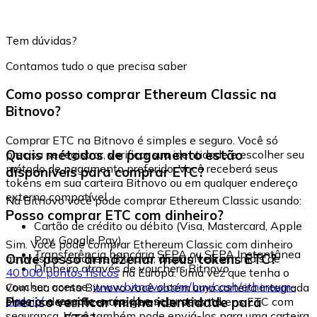
Tem dúvidas?
Contamos tudo o que precisa saber
Como posso comprar Ethereum Classic na
Bitnovo?
Comprar ETC na Bitnovo é simples e seguro. Você só
Quais métodos de pagamento estão
precisa se registrar, verificar sua identidade e escolher seu
método de pagamento preferido. Você receberá seus
disponíveis para comprar ETC?
tokens em sua carteira Bitnovo ou em qualquer endereço
externo compatível.
Na Bitnovo você pode comprar Ethereum Classic usando:
Posso comprar ETC com dinheiro?
Cartão de crédito ou débito (Visa, Mastercard, Apple
Pay, Google Pay)
Sim. Você pode comprar Ethereum Classic com dinheiro
Transferência bancária SEPA ou SEPA Instantânea
Onde posso armazenar meus tokens ETC?
através de vouchers Bitnovo, disponíveis em mais de
Dinheiro através de vouchers Bitnovo
40.000 pontos físicos
na Europa. Uma vez que tenha o
voucher, acesse:
www.bitnovo.com/buy/cash/ethereum-
Com sua conta Bitnovo você obtém uma carteira integrada
classic/
e resgate-o rápida e seguramente.
Preciso verificar minha identidade para
onde pode armazenar e gerenciar seus tokens ETC com
segurança. Você também pode enviá-los para uma carteira