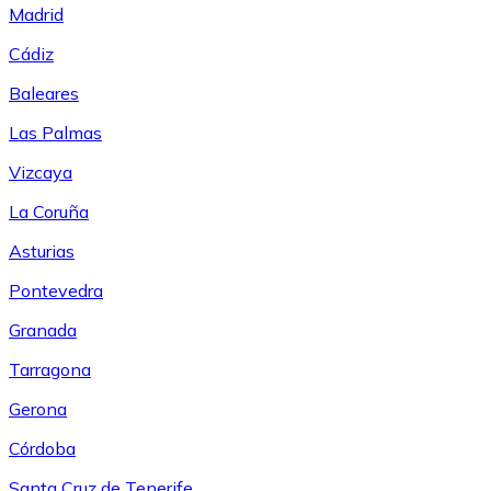
Madrid
Cádiz
Baleares
Las Palmas
Vizcaya
La Coruña
Asturias
Pontevedra
Granada
Tarragona
Gerona
Córdoba
Santa Cruz de Tenerife