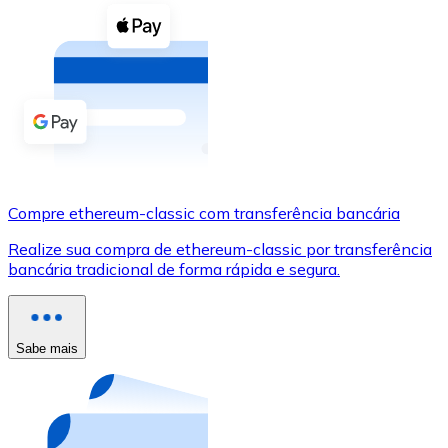
Compre criptomoedas com dinheiro e outros métodos d
Comprar com dinheiro
Transferência SEPA
Adicione fundos à sua conta Bitnovo ou faça compras d
Comprar com transferência bancária
Cartão de crédito / débito
Compre ethereum-classic com transferência bancária
Use cartões Visa e Mastercard para comprar criptomoed
Realize sua compra de ethereum-classic por transferência
bancária tradicional de forma rápida e segura.
Comprar com cartão
Loja - Cartões-presente
Sabe mais
Novo
Compre cartões-presente das suas marcas favoritas c
Ir para a loja de cartões-presente