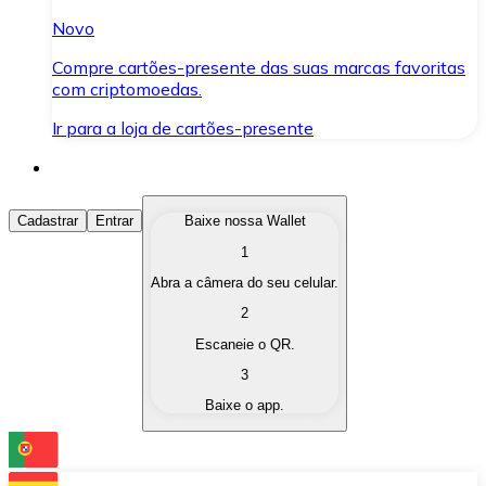
Novo
Compre cartões-presente das suas marcas favoritas
com criptomoedas.
Ir para a loja de cartões-presente
Comprar Criptomoedas
Cadastrar
Entrar
Baixe nossa Wallet
1
Compre as criptomoedas de seu interesse de forma ráp
Abra a câmera do seu celular.
Vender Criptomoedas
2
Converta suas criptomoedas em moeda fiduciária quand
Escaneie o QR.
3
Trocar (Swap)
Baixe o app.
Troque uma criptomoeda por outra instantaneamente,
Carteira Bitnovo