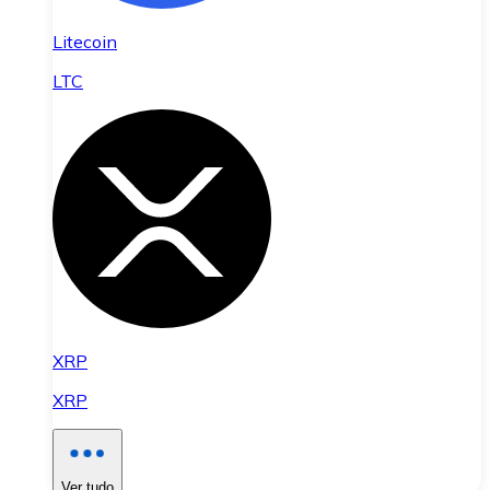
Litecoin
LTC
XRP
XRP
Ver tudo