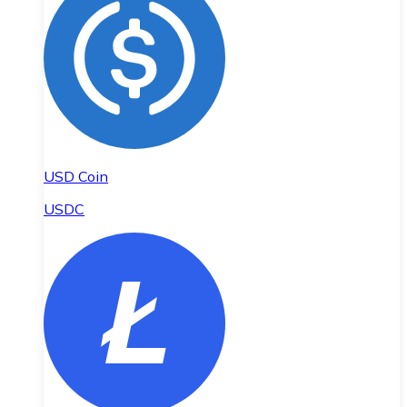
USD Coin
USDC