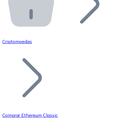
API Bitnovo
Integre nossa API no seu ecossistema.
Tornar-se Revendedor
Junte-se à nossa rede de revendedores e comercialize 
Criptomoedas
Adicionar um Token
Adicione o token do seu projeto ao nosso serviço de c
Comprar Ethereum Classic