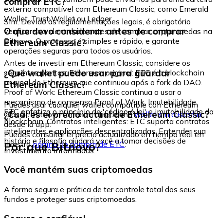
comprar ETC?
externa compatível com Ethereum Classic, como Emerald
Wallet, Trust Wallet ou Ledger.
Sim. Devido às regulamentações legais, é obrigatório
O que devo considerar antes de comprar
verificar sua identidade antes de comprar criptomoedas na
Bitnovo. O processo é simples e rápido, e garante
Ethereum Classic?
operações seguras para todos os usuários.
Antes de investir em Ethereum Classic, considere os
¿Qué wallet puedo usar para guardar
seguintes pontos: Ethereum original: ETC é a blockchain
original do Ethereum que continuou após o fork do DAO.
Ethereum Classic?
Proof of Work: Ethereum Classic continua a usar o
mecanismo de consenso Proof of Work. Imutabilidade:
Puedes usar cualquier wallet compatible con Ethereum
ETC enfatiza o princípio de 'código é lei' e imutabilidade da
¿Cuál es el precio actual de Ethereum Classic?
Classic. Bitnovo también ofrece una
wallet sin custodia
blockchain. Contratos inteligentes: ETC suporta contratos
desde la app.
inteligentes e aplicações descentralizadas. Entender sua
Puedes consultar el precio actualizado en tiempo real en
história e filosofia ajudará você a tomar decisões de
Por que Bitnovo?
nuestra
página de compra de ETC
.
investimento informadas.
Você mantém suas criptomoedas
A forma segura e prática de ter controle total dos seus
fundos e proteger suas criptomoedas.