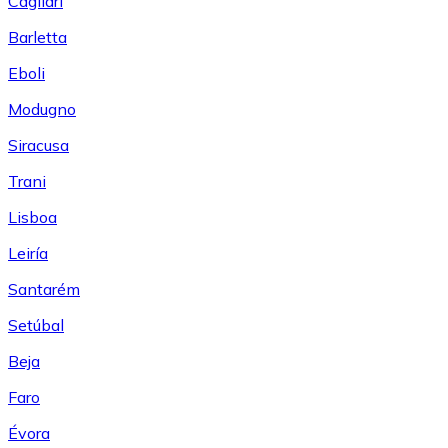
Cagliari
Barletta
Eboli
Modugno
Siracusa
Trani
Lisboa
Leiría
Santarém
Setúbal
Beja
Faro
Évora