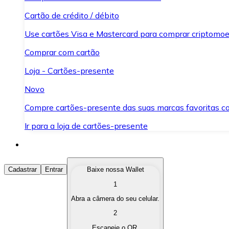
Cartão de crédito / débito
Use cartões Visa e Mastercard para comprar criptomoed
Comprar com cartão
Loja - Cartões-presente
Novo
Compre cartões-presente das suas marcas favoritas c
Ir para a loja de cartões-presente
Comprar Criptomoedas
Cadastrar
Entrar
Baixe nossa Wallet
1
Compre as criptomoedas de seu interesse de forma ráp
Abra a câmera do seu celular.
Vender Criptomoedas
2
Converta suas criptomoedas em moeda fiduciária quand
Escaneie o QR.