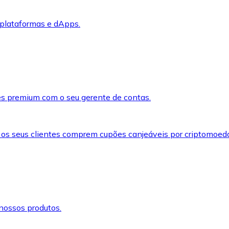
 plataformas e dApps.
s premium com o seu gerente de contas.
 os seus clientes comprem cupões canjeáveis por criptomoed
nossos produtos.