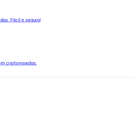
as. Fácil e seguro!
om criptomoedas.
ida e segura.
o precisar.