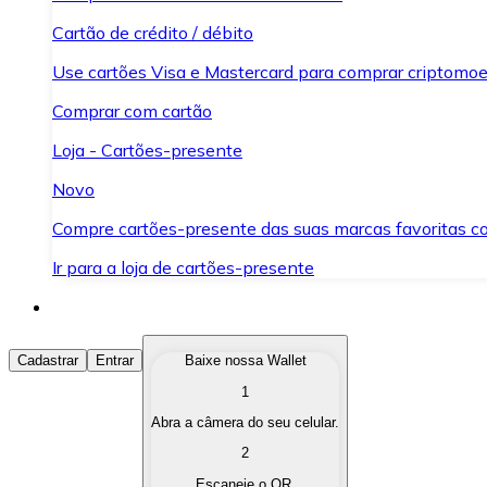
Cartão de crédito / débito
Use cartões Visa e Mastercard para comprar criptomoed
Comprar com cartão
Loja - Cartões-presente
Novo
Compre cartões-presente das suas marcas favoritas c
Ir para a loja de cartões-presente
Comprar Criptomoedas
Cadastrar
Entrar
Baixe nossa Wallet
1
Compre as criptomoedas de seu interesse de forma ráp
Abra a câmera do seu celular.
Vender Criptomoedas
2
Converta suas criptomoedas em moeda fiduciária quand
Escaneie o QR.