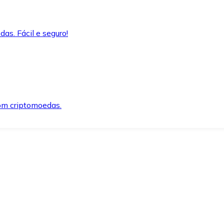
as. Fácil e seguro!
om criptomoedas.
ida e segura.
o precisar.