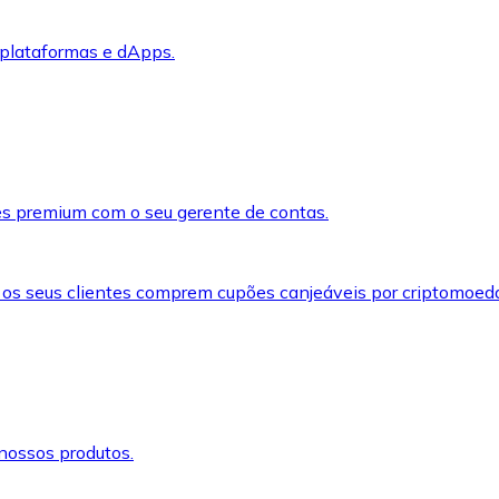
 plataformas e dApps.
s premium com o seu gerente de contas.
 os seus clientes comprem cupões canjeáveis por criptomoed
nossos produtos.