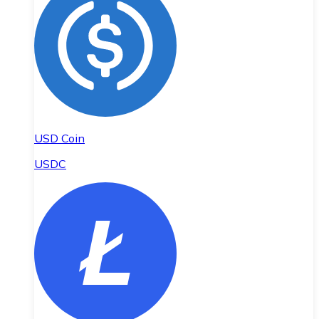
USD Coin
USDC