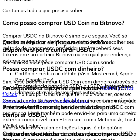
Contamos tudo o que precisa saber
Como posso comprar USD Coin na Bitnovo?
Comprar USDC na Bitnovo é simples e seguro. Você só
Quais métodos de pagamento estão
precisa se registrar, verificar sua identidade e escolher seu
método de pagamento preferido. Você receberá seus
disponíveis para comprar USDC?
tokens em sua carteira Bitnovo ou em qualquer endereço
externo compatível.
Na Bitnovo você pode comprar USD Coin usando:
Posso comprar USDC com dinheiro?
Cartão de crédito ou débito (Visa, Mastercard, Apple
Pay, Google Pay)
Sim. Você pode comprar USD Coin com dinheiro através de
Transferência bancária SEPA ou SEPA Instantânea
Onde posso armazenar meus tokens USDC?
vouchers Bitnovo, disponíveis em mais de
40.000 pontos
Dinheiro através de vouchers Bitnovo
físicos
na Europa. Uma vez que tenha o voucher, acesse:
www.bitnovo.com/buy/cash/usd-coin/
e resgate-o rápida e
Com sua conta Bitnovo você obtém uma carteira integrada
seguramente.
Preciso verificar minha identidade para
onde pode armazenar e gerenciar seus tokens USDC com
segurança. Você também pode enviá-los para uma carteira
comprar USDC?
externa compatível com Ethereum, como Metamask, Trust
Wallet ou Ledger.
Sim. Devido às regulamentações legais, é obrigatório
O que devo considerar antes de comprar USD
verificar sua identidade antes de comprar criptomoedas na
Bitnovo. O processo é simples e rápido, e garante