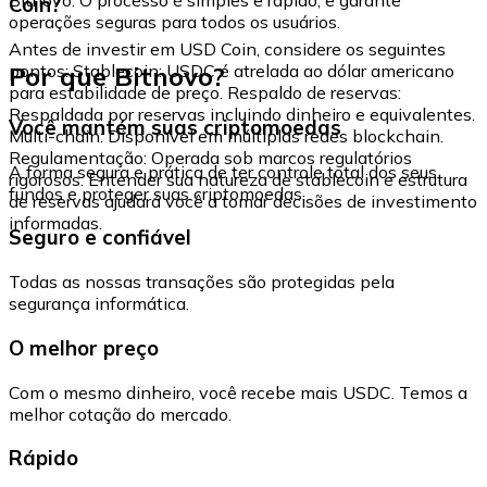
Coin?
operações seguras para todos os usuários.
Antes de investir em USD Coin, considere os seguintes
Por que Bitnovo?
pontos: Stablecoin: USDC é atrelada ao dólar americano
para estabilidade de preço. Respaldo de reservas:
Respaldada por reservas incluindo dinheiro e equivalentes.
Você mantém suas criptomoedas
Multi-chain: Disponível em múltiplas redes blockchain.
Regulamentação: Operada sob marcos regulatórios
A forma segura e prática de ter controle total dos seus
rigorosos. Entender sua natureza de stablecoin e estrutura
fundos e proteger suas criptomoedas.
de reservas ajudará você a tomar decisões de investimento
informadas.
Seguro e confiável
Todas as nossas transações são protegidas pela
segurança informática.
O melhor preço
Com o mesmo dinheiro, você recebe mais USDC. Temos a
melhor cotação do mercado.
Rápido