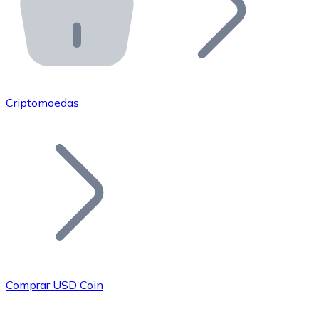
API Bitnovo
Integre nossa API no seu ecossistema.
Tornar-se Revendedor
Junte-se à nossa rede de revendedores e comercialize 
Criptomoedas
Adicionar um Token
Adicione o token do seu projeto ao nosso serviço de c
Comprar USD Coin