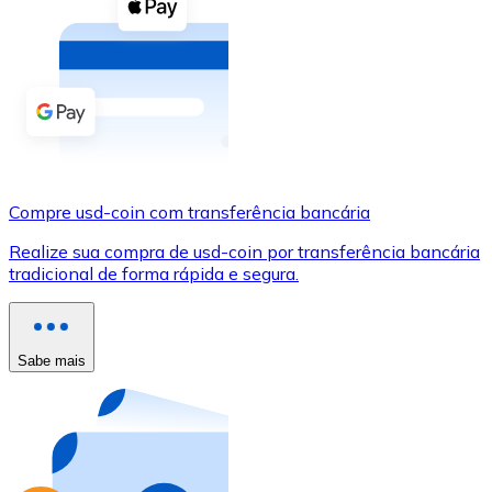
Compre criptomoedas com dinheiro e outros métodos d
Comprar com dinheiro
Transferência SEPA
Adicione fundos à sua conta Bitnovo ou faça compras d
Comprar com transferência bancária
Compre usd-coin com transferência bancária
Cartão de crédito / débito
Realize sua compra de usd-coin por transferência bancária
Use cartões Visa e Mastercard para comprar criptomoed
tradicional de forma rápida e segura.
Comprar com cartão
Loja - Cartões-presente
Sabe mais
Novo
Compre cartões-presente das suas marcas favoritas c
Ir para a loja de cartões-presente