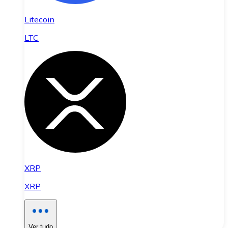
Litecoin
LTC
XRP
XRP
Ver tudo