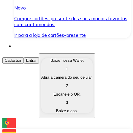
Novo
Compre cartões-presente das suas marcas favoritas
com criptomoedas.
Ir para a loja de cartões-presente
Comprar Criptomoedas
Cadastrar
Entrar
Baixe nossa Wallet
1
Compre as criptomoedas de seu interesse de forma ráp
Abra a câmera do seu celular.
Vender Criptomoedas
2
Converta suas criptomoedas em moeda fiduciária quand
Escaneie o QR.
3
Trocar (Swap)
Baixe o app.
Troque uma criptomoeda por outra instantaneamente,
Carteira Bitnovo