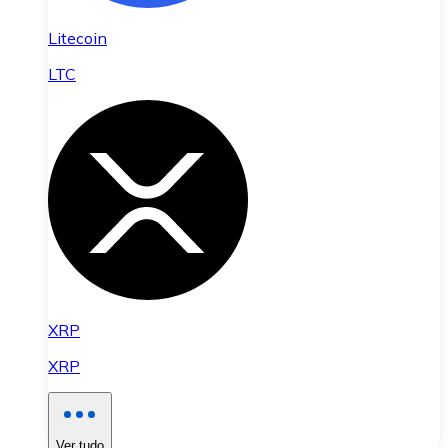
Litecoin
LTC
XRP
XRP
Ver tudo