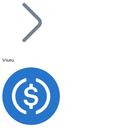
Bitcoin
BTC
Viseu
Ethereum
ETH