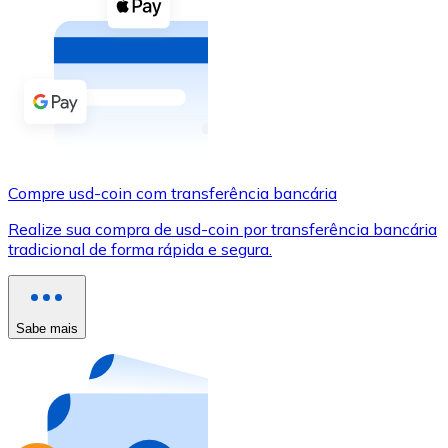
Compre criptomoedas com dinheiro e outros métodos d
Comprar com dinheiro
Transferência SEPA
Adicione fundos à sua conta Bitnovo ou faça compras d
Comprar com transferência bancária
Compre usd-coin com transferência bancária
Cartão de crédito / débito
Realize sua compra de usd-coin por transferência bancária
Use cartões Visa e Mastercard para comprar criptomoed
tradicional de forma rápida e segura.
Comprar com cartão
Loja - Cartões-presente
Sabe mais
Novo
Compre cartões-presente das suas marcas favoritas c
Ir para a loja de cartões-presente