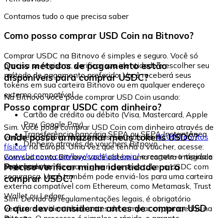
Contamos tudo o que precisa saber
Como posso comprar USD Coin na Bitnovo?
Comprar USDC na Bitnovo é simples e seguro. Você só
Quais métodos de pagamento estão
precisa se registrar, verificar sua identidade e escolher seu
método de pagamento preferido. Você receberá seus
disponíveis para comprar USDC?
tokens em sua carteira Bitnovo ou em qualquer endereço
externo compatível.
Na Bitnovo você pode comprar USD Coin usando:
Posso comprar USDC com dinheiro?
Cartão de crédito ou débito (Visa, Mastercard, Apple
Pay, Google Pay)
Sim. Você pode comprar USD Coin com dinheiro através de
Transferência bancária SEPA ou SEPA Instantânea
Onde posso armazenar meus tokens USDC?
vouchers Bitnovo, disponíveis em mais de
40.000 pontos
Dinheiro através de vouchers Bitnovo
físicos
na Europa. Uma vez que tenha o voucher, acesse:
www.bitnovo.com/buy/cash/usd-coin/
e resgate-o rápida e
Com sua conta Bitnovo você obtém uma carteira integrada
seguramente.
Preciso verificar minha identidade para
onde pode armazenar e gerenciar seus tokens USDC com
segurança. Você também pode enviá-los para uma carteira
comprar USDC?
externa compatível com Ethereum, como Metamask, Trust
Wallet ou Ledger.
Sim. Devido às regulamentações legais, é obrigatório
O que devo considerar antes de comprar USD
verificar sua identidade antes de comprar criptomoedas na
Bitnovo. O processo é simples e rápido, e garante