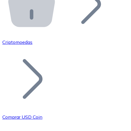
API Bitnovo
Integre nossa API no seu ecossistema.
Tornar-se Revendedor
Junte-se à nossa rede de revendedores e comercialize 
Criptomoedas
Adicionar um Token
Adicione o token do seu projeto ao nosso serviço de c
Comprar USD Coin