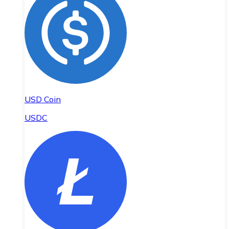
USD Coin
USDC