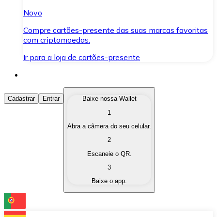
Novo
Compre cartões-presente das suas marcas favoritas
com criptomoedas.
Ir para a loja de cartões-presente
Comprar Criptomoedas
Cadastrar
Entrar
Baixe nossa Wallet
1
Compre as criptomoedas de seu interesse de forma ráp
Abra a câmera do seu celular.
Vender Criptomoedas
2
Converta suas criptomoedas em moeda fiduciária quand
Escaneie o QR.
3
Trocar (Swap)
Baixe o app.
Troque uma criptomoeda por outra instantaneamente,
Carteira Bitnovo