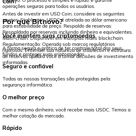
Coin?
operações seguras para todos os usuários.
Antes de investir em USD Coin, considere os seguintes
Por que Bitnovo?
pontos: Stablecoin: USDC é atrelada ao dólar americano
para estabilidade de preço. Respaldo de reservas:
Respaldada por reservas incluindo dinheiro e equivalentes.
Você mantém suas criptomoedas
Multi-chain: Disponível em múltiplas redes blockchain.
Regulamentação: Operada sob marcos regulatórios
A forma segura e prática de ter controle total dos seus
rigorosos. Entender sua natureza de stablecoin e estrutura
fundos e proteger suas criptomoedas.
de reservas ajudará você a tomar decisões de investimento
informadas.
Seguro e confiável
Todas as nossas transações são protegidas pela
segurança informática.
O melhor preço
Com o mesmo dinheiro, você recebe mais USDC. Temos a
melhor cotação do mercado.
Rápido