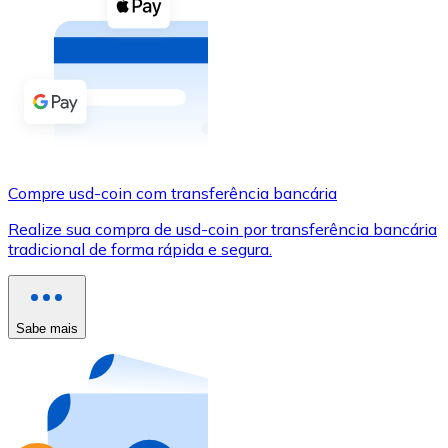
Compre criptomoedas com dinheiro e outros métodos d
Comprar com dinheiro
Transferência SEPA
Adicione fundos à sua conta Bitnovo ou faça compras d
Comprar com transferência bancária
Compre usd-coin com transferência bancária
Cartão de crédito / débito
Realize sua compra de usd-coin por transferência bancária
Use cartões Visa e Mastercard para comprar criptomoed
tradicional de forma rápida e segura.
Comprar com cartão
Loja - Cartões-presente
Sabe mais
Novo
Compre cartões-presente das suas marcas favoritas c
Ir para a loja de cartões-presente