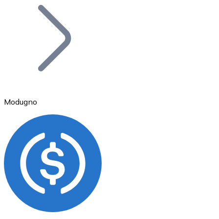
Bitcoin
BTC
Modugno
Ethereum
ETH