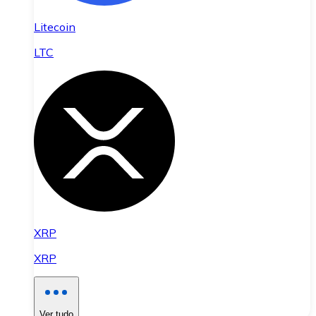
Litecoin
LTC
XRP
XRP
Ver tudo