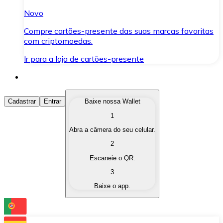
Novo
Compre cartões-presente das suas marcas favoritas
com criptomoedas.
Ir para a loja de cartões-presente
Comprar Criptomoedas
Cadastrar
Entrar
Baixe nossa Wallet
1
Compre as criptomoedas de seu interesse de forma ráp
Abra a câmera do seu celular.
Vender Criptomoedas
2
Converta suas criptomoedas em moeda fiduciária quand
Escaneie o QR.
3
Trocar (Swap)
Baixe o app.
Troque uma criptomoeda por outra instantaneamente,
Carteira Bitnovo