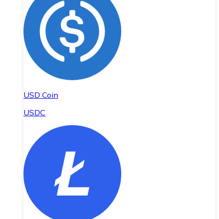
USD Coin
USDC