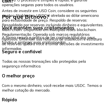
Coin?
operações seguras para todos os usuários.
Antes de investir em USD Coin, considere os seguintes
Por que Bitnovo?
pontos: Stablecoin: USDC é atrelada ao dólar americano
para estabilidade de preço. Respaldo de reservas:
Respaldada por reservas incluindo dinheiro e equivalentes.
Você mantém suas criptomoedas
Multi-chain: Disponível em múltiplas redes blockchain.
Regulamentação: Operada sob marcos regulatórios
A forma segura e prática de ter controle total dos seus
rigorosos. Entender sua natureza de stablecoin e estrutura
fundos e proteger suas criptomoedas.
de reservas ajudará você a tomar decisões de investimento
informadas.
Seguro e confiável
Todas as nossas transações são protegidas pela
segurança informática.
O melhor preço
Com o mesmo dinheiro, você recebe mais USDC. Temos a
melhor cotação do mercado.
Rápido