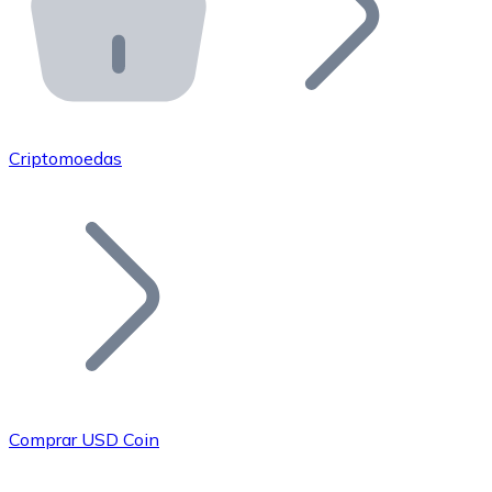
API Bitnovo
Integre nossa API no seu ecossistema.
Tornar-se Revendedor
Junte-se à nossa rede de revendedores e comercialize 
Criptomoedas
Adicionar um Token
Adicione o token do seu projeto ao nosso serviço de c
Comprar USD Coin