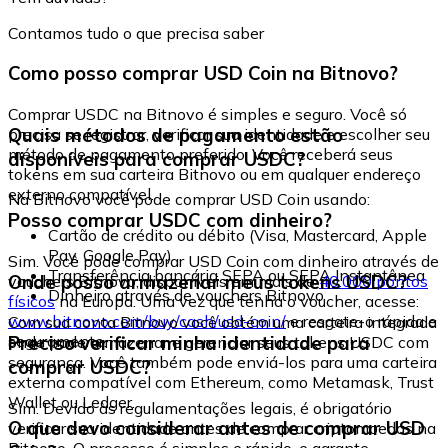
Contamos tudo o que precisa saber
Como posso comprar USD Coin na Bitnovo?
Comprar USDC na Bitnovo é simples e seguro. Você só
Quais métodos de pagamento estão
precisa se registrar, verificar sua identidade e escolher seu
método de pagamento preferido. Você receberá seus
disponíveis para comprar USDC?
tokens em sua carteira Bitnovo ou em qualquer endereço
externo compatível.
Na Bitnovo você pode comprar USD Coin usando:
Posso comprar USDC com dinheiro?
Cartão de crédito ou débito (Visa, Mastercard, Apple
Pay, Google Pay)
Sim. Você pode comprar USD Coin com dinheiro através de
Transferência bancária SEPA ou SEPA Instantânea
Onde posso armazenar meus tokens USDC?
vouchers Bitnovo, disponíveis em mais de
40.000 pontos
Dinheiro através de vouchers Bitnovo
físicos
na Europa. Uma vez que tenha o voucher, acesse:
www.bitnovo.com/buy/cash/usd-coin/
e resgate-o rápida e
Com sua conta Bitnovo você obtém uma carteira integrada
seguramente.
Preciso verificar minha identidade para
onde pode armazenar e gerenciar seus tokens USDC com
segurança. Você também pode enviá-los para uma carteira
comprar USDC?
externa compatível com Ethereum, como Metamask, Trust
Wallet ou Ledger.
Sim. Devido às regulamentações legais, é obrigatório
O que devo considerar antes de comprar USD
verificar sua identidade antes de comprar criptomoedas na
Bitnovo. O processo é simples e rápido, e garante