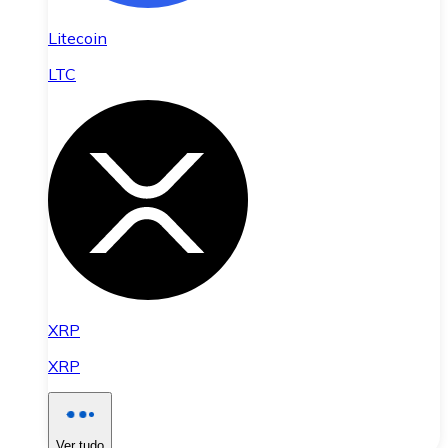
Litecoin
LTC
XRP
XRP
Ver tudo