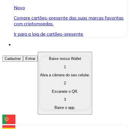
Novo
Compre cartões-presente das suas marcas favoritas
com criptomoedas.
Ir para a loja de cartões-presente
Comprar Criptomoedas
Cadastrar
Entrar
Baixe nossa Wallet
1
Compre as criptomoedas de seu interesse de forma ráp
Abra a câmera do seu celular.
Vender Criptomoedas
2
Converta suas criptomoedas em moeda fiduciária quand
Escaneie o QR.
3
Trocar (Swap)
Baixe o app.
Troque uma criptomoeda por outra instantaneamente,
Carteira Bitnovo