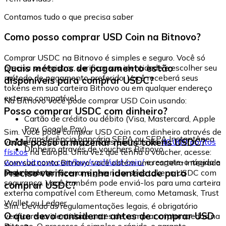
Contamos tudo o que precisa saber
Como posso comprar USD Coin na Bitnovo?
Comprar USDC na Bitnovo é simples e seguro. Você só
Quais métodos de pagamento estão
precisa se registrar, verificar sua identidade e escolher seu
método de pagamento preferido. Você receberá seus
disponíveis para comprar USDC?
tokens em sua carteira Bitnovo ou em qualquer endereço
externo compatível.
Na Bitnovo você pode comprar USD Coin usando:
Posso comprar USDC com dinheiro?
Cartão de crédito ou débito (Visa, Mastercard, Apple
Pay, Google Pay)
Sim. Você pode comprar USD Coin com dinheiro através de
Transferência bancária SEPA ou SEPA Instantânea
Onde posso armazenar meus tokens USDC?
vouchers Bitnovo, disponíveis em mais de
40.000 pontos
Dinheiro através de vouchers Bitnovo
físicos
na Europa. Uma vez que tenha o voucher, acesse:
www.bitnovo.com/buy/cash/usd-coin/
e resgate-o rápida e
Com sua conta Bitnovo você obtém uma carteira integrada
seguramente.
Preciso verificar minha identidade para
onde pode armazenar e gerenciar seus tokens USDC com
segurança. Você também pode enviá-los para uma carteira
comprar USDC?
externa compatível com Ethereum, como Metamask, Trust
Wallet ou Ledger.
Sim. Devido às regulamentações legais, é obrigatório
O que devo considerar antes de comprar USD
verificar sua identidade antes de comprar criptomoedas na
Bitnovo. O processo é simples e rápido, e garante