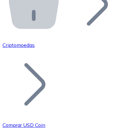
API Bitnovo
Integre nossa API no seu ecossistema.
Tornar-se Revendedor
Junte-se à nossa rede de revendedores e comercialize 
Criptomoedas
Adicionar um Token
Adicione o token do seu projeto ao nosso serviço de c
Comprar USD Coin