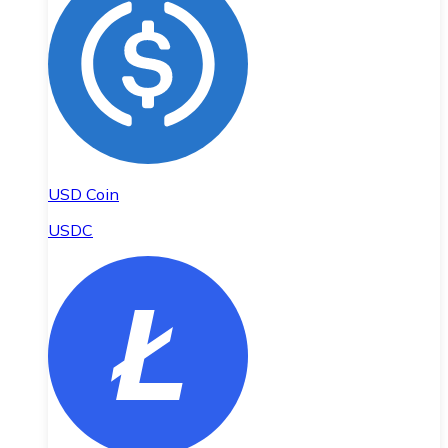
USD Coin
USDC