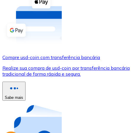
Compre criptomoedas com dinheiro e outros métodos d
Comprar com dinheiro
Transferência SEPA
Adicione fundos à sua conta Bitnovo ou faça compras d
Comprar com transferência bancária
Compre usd-coin com transferência bancária
Cartão de crédito / débito
Realize sua compra de usd-coin por transferência bancária
Use cartões Visa e Mastercard para comprar criptomoed
tradicional de forma rápida e segura.
Comprar com cartão
Loja - Cartões-presente
Sabe mais
Novo
Compre cartões-presente das suas marcas favoritas c
Ir para a loja de cartões-presente