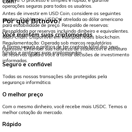
Coin?
operações seguras para todos os usuários.
Antes de investir em USD Coin, considere os seguintes
Por que Bitnovo?
pontos: Stablecoin: USDC é atrelada ao dólar americano
para estabilidade de preço. Respaldo de reservas:
Respaldada por reservas incluindo dinheiro e equivalentes.
Você mantém suas criptomoedas
Multi-chain: Disponível em múltiplas redes blockchain.
Regulamentação: Operada sob marcos regulatórios
A forma segura e prática de ter controle total dos seus
rigorosos. Entender sua natureza de stablecoin e estrutura
fundos e proteger suas criptomoedas.
de reservas ajudará você a tomar decisões de investimento
informadas.
Seguro e confiável
Todas as nossas transações são protegidas pela
segurança informática.
O melhor preço
Com o mesmo dinheiro, você recebe mais USDC. Temos a
melhor cotação do mercado.
Rápido