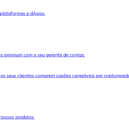
 plataformas e dApps.
s premium com o seu gerente de contas.
 os seus clientes comprem cupões canjeáveis por criptomoed
nossos produtos.