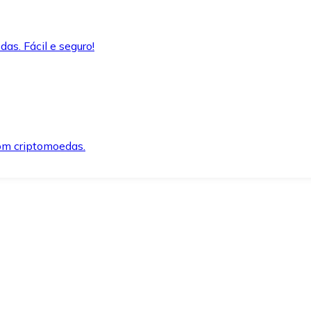
as. Fácil e seguro!
om criptomoedas.
ida e segura.
o precisar.