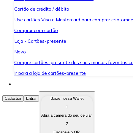
Cartão de crédito / débito
Use cartões Visa e Mastercard para comprar criptomoed
Comprar com cartão
Loja - Cartões-presente
Novo
Compre cartões-presente das suas marcas favoritas c
Ir para a loja de cartões-presente
Comprar Criptomoedas
Cadastrar
Entrar
Baixe nossa Wallet
1
Compre as criptomoedas de seu interesse de forma ráp
Abra a câmera do seu celular.
Vender Criptomoedas
2
Converta suas criptomoedas em moeda fiduciária quand
Escaneie o QR.