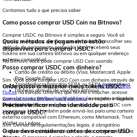
Contamos tudo o que precisa saber
Como posso comprar USD Coin na Bitnovo?
Comprar USDC na Bitnovo é simples e seguro. Você só
Quais métodos de pagamento estão
precisa se registrar, verificar sua identidade e escolher seu
método de pagamento preferido. Você receberá seus
disponíveis para comprar USDC?
tokens em sua carteira Bitnovo ou em qualquer endereço
externo compatível.
Na Bitnovo você pode comprar USD Coin usando:
Posso comprar USDC com dinheiro?
Cartão de crédito ou débito (Visa, Mastercard, Apple
Pay, Google Pay)
Sim. Você pode comprar USD Coin com dinheiro através de
Transferência bancária SEPA ou SEPA Instantânea
Onde posso armazenar meus tokens USDC?
vouchers Bitnovo, disponíveis em mais de
40.000 pontos
Dinheiro através de vouchers Bitnovo
físicos
na Europa. Uma vez que tenha o voucher, acesse:
www.bitnovo.com/buy/cash/usd-coin/
e resgate-o rápida e
Com sua conta Bitnovo você obtém uma carteira integrada
seguramente.
Preciso verificar minha identidade para
onde pode armazenar e gerenciar seus tokens USDC com
segurança. Você também pode enviá-los para uma carteira
comprar USDC?
externa compatível com Ethereum, como Metamask, Trust
Wallet ou Ledger.
Sim. Devido às regulamentações legais, é obrigatório
O que devo considerar antes de comprar USD
verificar sua identidade antes de comprar criptomoedas na
Bitnovo. O processo é simples e rápido, e garante