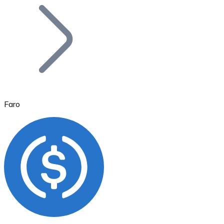
Bitcoin
BTC
Faro
Ethereum
ETH