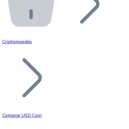
API Bitnovo
Integre nossa API no seu ecossistema.
Tornar-se Revendedor
Junte-se à nossa rede de revendedores e comercialize 
Criptomoedas
Adicionar um Token
Adicione o token do seu projeto ao nosso serviço de c
Comprar USD Coin