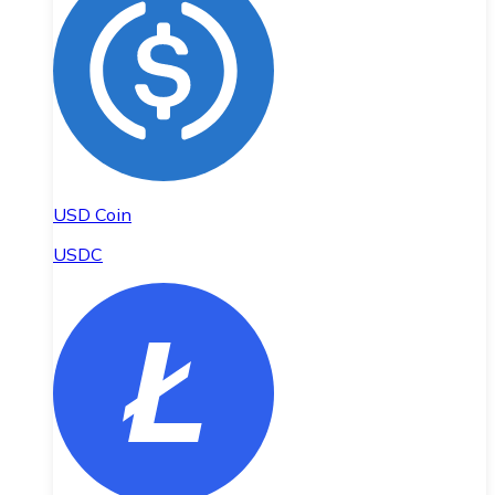
USD Coin
USDC