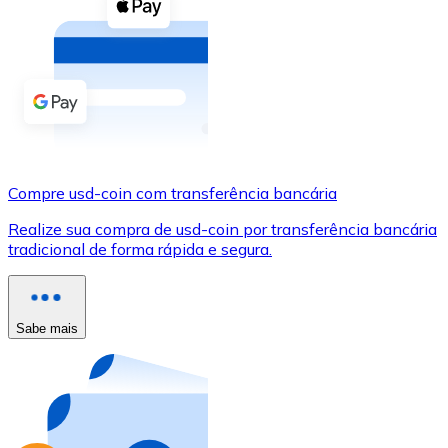
Compre criptomoedas com dinheiro e outros métodos d
Comprar com dinheiro
Transferência SEPA
Adicione fundos à sua conta Bitnovo ou faça compras d
Comprar com transferência bancária
Compre usd-coin com transferência bancária
Cartão de crédito / débito
Realize sua compra de usd-coin por transferência bancária
Use cartões Visa e Mastercard para comprar criptomoed
tradicional de forma rápida e segura.
Comprar com cartão
Loja - Cartões-presente
Sabe mais
Novo
Compre cartões-presente das suas marcas favoritas c
Ir para a loja de cartões-presente