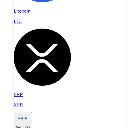
Litecoin
LTC
XRP
XRP
Ver tudo