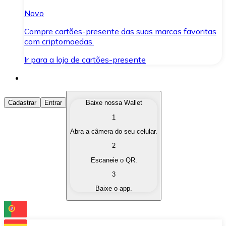
Novo
Compre cartões-presente das suas marcas favoritas
com criptomoedas.
Ir para a loja de cartões-presente
Comprar Criptomoedas
Cadastrar
Entrar
Baixe nossa Wallet
1
Compre as criptomoedas de seu interesse de forma ráp
Abra a câmera do seu celular.
Vender Criptomoedas
2
Converta suas criptomoedas em moeda fiduciária quand
Escaneie o QR.
3
Trocar (Swap)
Baixe o app.
Troque uma criptomoeda por outra instantaneamente,
Carteira Bitnovo