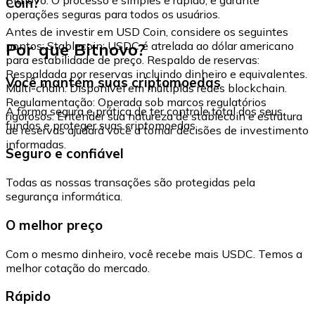
Coin?
operações seguras para todos os usuários.
Antes de investir em USD Coin, considere os seguintes
Por que Bitnovo?
pontos: Stablecoin: USDC é atrelada ao dólar americano
para estabilidade de preço. Respaldo de reservas:
Respaldada por reservas incluindo dinheiro e equivalentes.
Você mantém suas criptomoedas
Multi-chain: Disponível em múltiplas redes blockchain.
Regulamentação: Operada sob marcos regulatórios
A forma segura e prática de ter controle total dos seus
rigorosos. Entender sua natureza de stablecoin e estrutura
fundos e proteger suas criptomoedas.
de reservas ajudará você a tomar decisões de investimento
informadas.
Seguro e confiável
Todas as nossas transações são protegidas pela
segurança informática.
O melhor preço
Com o mesmo dinheiro, você recebe mais USDC. Temos a
melhor cotação do mercado.
Rápido