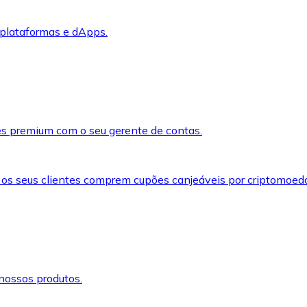
 plataformas e dApps.
s premium com o seu gerente de contas.
 os seus clientes comprem cupões canjeáveis por criptomoed
nossos produtos.