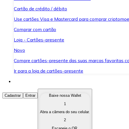
Cartão de crédito / débito
Use cartões Visa e Mastercard para comprar criptomoed
Comprar com cartão
Loja - Cartões-presente
Novo
Compre cartões-presente das suas marcas favoritas c
Ir para a loja de cartões-presente
Comprar Criptomoedas
Cadastrar
Entrar
Baixe nossa Wallet
1
Compre as criptomoedas de seu interesse de forma ráp
Abra a câmera do seu celular.
Vender Criptomoedas
2
Converta suas criptomoedas em moeda fiduciária quand
Escaneie o QR.