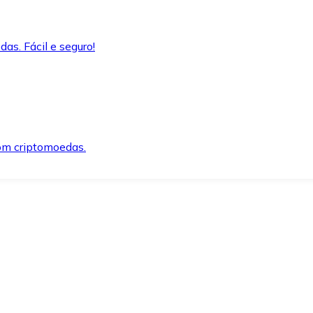
as. Fácil e seguro!
om criptomoedas.
ida e segura.
o precisar.