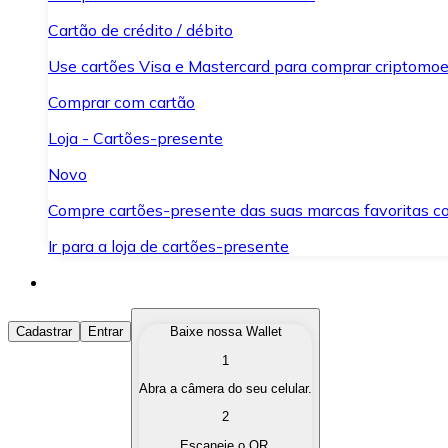
Cartão de crédito / débito
Use cartões Visa e Mastercard para comprar criptomoed
Comprar com cartão
Loja - Cartões-presente
Novo
Compre cartões-presente das suas marcas favoritas c
Ir para a loja de cartões-presente
Comprar Criptomoedas
Cadastrar
Entrar
Baixe nossa Wallet
1
Compre as criptomoedas de seu interesse de forma ráp
Abra a câmera do seu celular.
Vender Criptomoedas
2
Converta suas criptomoedas em moeda fiduciária quand
Escaneie o QR.