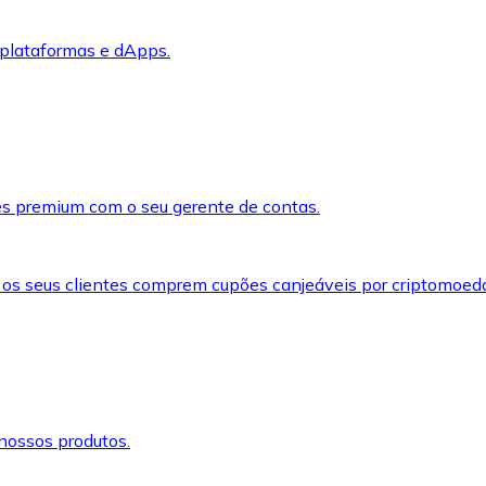
 plataformas e dApps.
s premium com o seu gerente de contas.
 os seus clientes comprem cupões canjeáveis por criptomoed
nossos produtos.