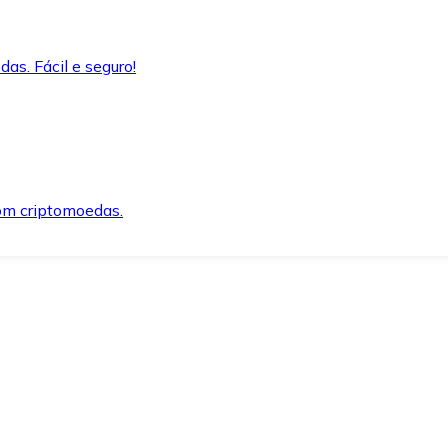
as. Fácil e seguro!
om criptomoedas.
ida e segura.
o precisar.