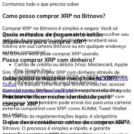
Contamos tudo o que precisa saber
Como posso comprar XRP na Bitnovo?
Comprar XRP na Bitnovo é simples e seguro. Você só
Quais métodos de pagamento estão
precisa se registrar, verificar sua identidade e escolher seu
método de pagamento preferido. Você receberá seus
disponíveis para comprar XRP?
tokens em sua carteira Bitnovo ou em qualquer endereço
externo compatível.
Na Bitnovo você pode comprar XRP usando:
Posso comprar XRP com dinheiro?
Cartão de crédito ou débito (Visa, Mastercard, Apple
Pay, Google Pay)
Sim. Você pode comprar XRP com dinheiro através de
Transferência bancária SEPA ou SEPA Instantânea
Onde posso armazenar meus tokens XRP?
vouchers Bitnovo, disponíveis em mais de
40.000 pontos
Dinheiro através de vouchers Bitnovo
físicos
na Europa. Uma vez que tenha o voucher, acesse:
www.bitnovo.com/buy/cash/xrp/
e resgate-o rápida e
Com sua conta Bitnovo você obtém uma carteira integrada
seguramente.
Preciso verificar minha identidade para
onde pode armazenar e gerenciar seus tokens XRP com
segurança. Você também pode enviá-los para uma carteira
comprar XRP?
externa compatível com XRP, como XUMM, Toast Wallet
ou Ledger.
Sim. Devido às regulamentações legais, é obrigatório
O que devo considerar antes de comprar XRP?
verificar sua identidade antes de comprar criptomoedas na
Bitnovo. O processo é simples e rápido, e garante
operações seguras para todos os usuários.