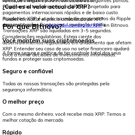
Antes de investir em XRP, considere os seguintes pontos:
¿Cuál es el valor actual de XRP?
Pagamentos transfronteiriços: XRP foi projetado para
pagamentos internacionais rápidos e de baixo custo.
RippleNet: XRP é usado na rede de pagamentos da Ripple
Puedes consultar el precio actualizado de XRP
para instituições financeiras. Liquidação rápida:
Por que Bitnovo?
directamente en la
página de compra de XRP
en Bitnovo.
Transações XRP são liquidadas em 3-5 segundos.
Considerações regulatórias: Esteja ciente dos
Você mantém suas criptomoedas
desenvolvimentos regulatórios em andamento que afetam
XRP. Entender seu caso de uso no setor financeiro ajudará
A forma segura e prática de ter controle total dos seus
você a tomar decisões de investimento informadas.
fundos e proteger suas criptomoedas.
Seguro e confiável
Todas as nossas transações são protegidas pela
segurança informática.
O melhor preço
Com o mesmo dinheiro, você recebe mais XRP. Temos a
melhor cotação do mercado.
Rápido