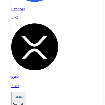
Litecoin
LTC
XRP
XRP
Ver tudo