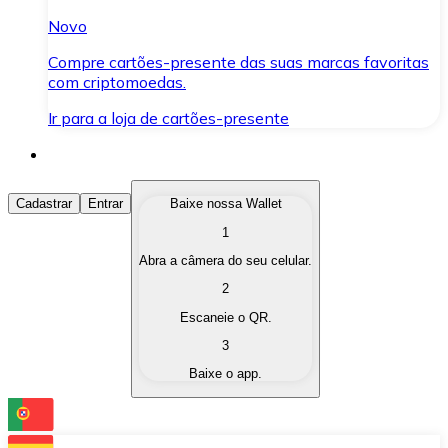
Novo
Compre cartões-presente das suas marcas favoritas
com criptomoedas.
Ir para a loja de cartões-presente
Comprar Criptomoedas
Cadastrar
Entrar
Baixe nossa Wallet
1
Compre as criptomoedas de seu interesse de forma ráp
Abra a câmera do seu celular.
Vender Criptomoedas
2
Converta suas criptomoedas em moeda fiduciária quand
Escaneie o QR.
3
Trocar (Swap)
Baixe o app.
Troque uma criptomoeda por outra instantaneamente,
Carteira Bitnovo