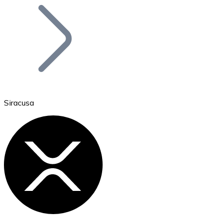
Bitcoin
BTC
Siracusa
Ethereum
ETH