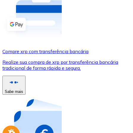
Compre criptomoedas com dinheiro e outros métodos d
Comprar com dinheiro
Transferência SEPA
Adicione fundos à sua conta Bitnovo ou faça compras d
Compre xrp com transferência bancária
Comprar com transferência bancária
Realize sua compra de xrp por transferência bancária
Cartão de crédito / débito
tradicional de forma rápida e segura.
Use cartões Visa e Mastercard para comprar criptomoed
Comprar com cartão
Sabe mais
Loja - Cartões-presente
Novo
Compre cartões-presente das suas marcas favoritas c
Ir para a loja de cartões-presente