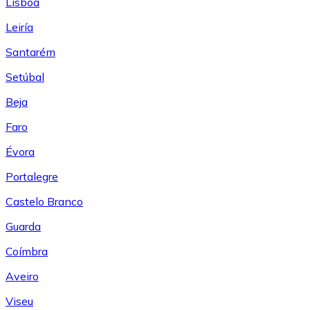
Lisboa
Leiría
Santarém
Setúbal
Beja
Faro
Évora
Portalegre
Castelo Branco
Guarda
Coímbra
Aveiro
Viseu