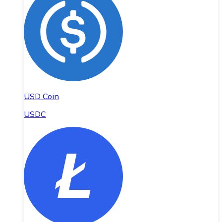
USD Coin
USDC