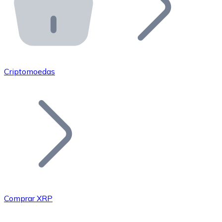
API Bitnovo
Integre nossa API no seu ecossistema.
Tornar-se Revendedor
Junte-se à nossa rede de revendedores e comercialize 
Criptomoedas
Adicionar um Token
Adicione o token do seu projeto ao nosso serviço de c
Comprar XRP