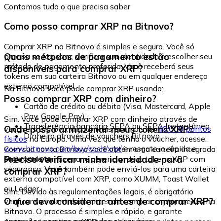
Contamos tudo o que precisa saber
Como posso comprar XRP na Bitnovo?
Comprar XRP na Bitnovo é simples e seguro. Você só
Quais métodos de pagamento estão
precisa se registrar, verificar sua identidade e escolher seu
método de pagamento preferido. Você receberá seus
disponíveis para comprar XRP?
tokens em sua carteira Bitnovo ou em qualquer endereço
externo compatível.
Na Bitnovo você pode comprar XRP usando:
Posso comprar XRP com dinheiro?
Cartão de crédito ou débito (Visa, Mastercard, Apple
Pay, Google Pay)
Sim. Você pode comprar XRP com dinheiro através de
Transferência bancária SEPA ou SEPA Instantânea
Onde posso armazenar meus tokens XRP?
vouchers Bitnovo, disponíveis em mais de
40.000 pontos
Dinheiro através de vouchers Bitnovo
físicos
na Europa. Uma vez que tenha o voucher, acesse:
www.bitnovo.com/buy/cash/xrp/
e resgate-o rápida e
Com sua conta Bitnovo você obtém uma carteira integrada
seguramente.
Preciso verificar minha identidade para
onde pode armazenar e gerenciar seus tokens XRP com
segurança. Você também pode enviá-los para uma carteira
comprar XRP?
externa compatível com XRP, como XUMM, Toast Wallet
ou Ledger.
Sim. Devido às regulamentações legais, é obrigatório
O que devo considerar antes de comprar XRP?
verificar sua identidade antes de comprar criptomoedas na
Bitnovo. O processo é simples e rápido, e garante
operações seguras para todos os usuários.