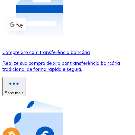
Compre criptomoedas com dinheiro e outros métodos d
Comprar com dinheiro
Transferência SEPA
Adicione fundos à sua conta Bitnovo ou faça compras d
Compre xrp com transferência bancária
Comprar com transferência bancária
Realize sua compra de xrp por transferência bancária
Cartão de crédito / débito
tradicional de forma rápida e segura.
Use cartões Visa e Mastercard para comprar criptomoed
Comprar com cartão
Sabe mais
Loja - Cartões-presente
Novo
Compre cartões-presente das suas marcas favoritas c
Ir para a loja de cartões-presente