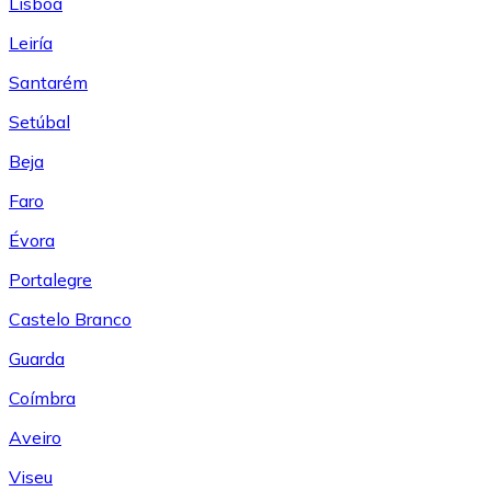
Lisboa
Leiría
Santarém
Setúbal
Beja
Faro
Évora
Portalegre
Castelo Branco
Guarda
Coímbra
Aveiro
Viseu