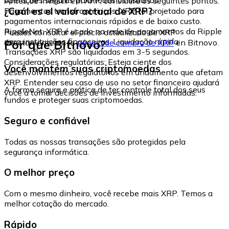
Antes de investir em XRP, considere os seguintes pontos:
¿Cuál es el valor actual de XRP?
Pagamentos transfronteiriços: XRP foi projetado para
pagamentos internacionais rápidos e de baixo custo.
RippleNet: XRP é usado na rede de pagamentos da Ripple
Puedes consultar el precio actualizado de XRP
para instituições financeiras. Liquidação rápida:
Por que Bitnovo?
directamente en la
página de compra de XRP
en Bitnovo.
Transações XRP são liquidadas em 3-5 segundos.
Considerações regulatórias: Esteja ciente dos
Você mantém suas criptomoedas
desenvolvimentos regulatórios em andamento que afetam
XRP. Entender seu caso de uso no setor financeiro ajudará
A forma segura e prática de ter controle total dos seus
você a tomar decisões de investimento informadas.
fundos e proteger suas criptomoedas.
Seguro e confiável
Todas as nossas transações são protegidas pela
segurança informática.
O melhor preço
Com o mesmo dinheiro, você recebe mais XRP. Temos a
melhor cotação do mercado.
Rápido