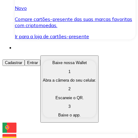
Novo
Compre cartões-presente das suas marcas favoritas
com criptomoedas.
Ir para a loja de cartões-presente
Comprar Criptomoedas
Cadastrar
Entrar
Baixe nossa Wallet
1
Compre as criptomoedas de seu interesse de forma ráp
Abra a câmera do seu celular.
Vender Criptomoedas
2
Converta suas criptomoedas em moeda fiduciária quand
Escaneie o QR.
3
Trocar (Swap)
Baixe o app.
Troque uma criptomoeda por outra instantaneamente,
Carteira Bitnovo