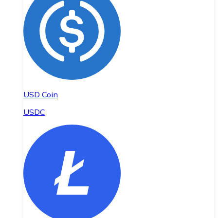
USD Coin
USDC