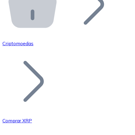
API Bitnovo
Integre nossa API no seu ecossistema.
Tornar-se Revendedor
Junte-se à nossa rede de revendedores e comercialize 
Criptomoedas
Adicionar um Token
Adicione o token do seu projeto ao nosso serviço de c
Comprar XRP