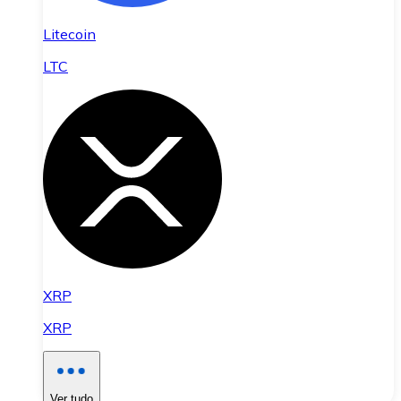
Litecoin
LTC
XRP
XRP
Ver tudo