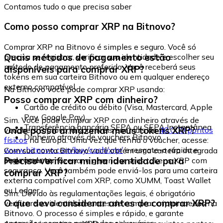
Contamos tudo o que precisa saber
Como posso comprar XRP na Bitnovo?
Comprar XRP na Bitnovo é simples e seguro. Você só
Quais métodos de pagamento estão
precisa se registrar, verificar sua identidade e escolher seu
método de pagamento preferido. Você receberá seus
disponíveis para comprar XRP?
tokens em sua carteira Bitnovo ou em qualquer endereço
externo compatível.
Na Bitnovo você pode comprar XRP usando:
Posso comprar XRP com dinheiro?
Cartão de crédito ou débito (Visa, Mastercard, Apple
Pay, Google Pay)
Sim. Você pode comprar XRP com dinheiro através de
Transferência bancária SEPA ou SEPA Instantânea
Onde posso armazenar meus tokens XRP?
vouchers Bitnovo, disponíveis em mais de
40.000 pontos
Dinheiro através de vouchers Bitnovo
físicos
na Europa. Uma vez que tenha o voucher, acesse:
www.bitnovo.com/buy/cash/xrp/
e resgate-o rápida e
Com sua conta Bitnovo você obtém uma carteira integrada
seguramente.
Preciso verificar minha identidade para
onde pode armazenar e gerenciar seus tokens XRP com
segurança. Você também pode enviá-los para uma carteira
comprar XRP?
externa compatível com XRP, como XUMM, Toast Wallet
ou Ledger.
Sim. Devido às regulamentações legais, é obrigatório
O que devo considerar antes de comprar XRP?
verificar sua identidade antes de comprar criptomoedas na
Bitnovo. O processo é simples e rápido, e garante
operações seguras para todos os usuários.