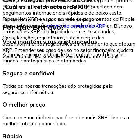
Antes de investir em XRP, considere os seguintes pontos:
¿Cuál es el valor actual de XRP?
Pagamentos transfronteiriços: XRP foi projetado para
pagamentos internacionais rápidos e de baixo custo.
RippleNet: XRP é usado na rede de pagamentos da Ripple
Puedes consultar el precio actualizado de XRP
para instituições financeiras. Liquidação rápida:
Por que Bitnovo?
directamente en la
página de compra de XRP
en Bitnovo.
Transações XRP são liquidadas em 3-5 segundos.
Considerações regulatórias: Esteja ciente dos
Você mantém suas criptomoedas
desenvolvimentos regulatórios em andamento que afetam
XRP. Entender seu caso de uso no setor financeiro ajudará
A forma segura e prática de ter controle total dos seus
você a tomar decisões de investimento informadas.
fundos e proteger suas criptomoedas.
Seguro e confiável
Todas as nossas transações são protegidas pela
segurança informática.
O melhor preço
Com o mesmo dinheiro, você recebe mais XRP. Temos a
melhor cotação do mercado.
Rápido