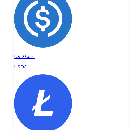
USD Coin
USDC