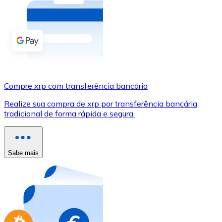
Compre criptomoedas com dinheiro e outros métodos d
Comprar com dinheiro
Transferência SEPA
Adicione fundos à sua conta Bitnovo ou faça compras d
Compre xrp com transferência bancária
Comprar com transferência bancária
Realize sua compra de xrp por transferência bancária
Cartão de crédito / débito
tradicional de forma rápida e segura.
Use cartões Visa e Mastercard para comprar criptomoed
Comprar com cartão
Sabe mais
Loja - Cartões-presente
Novo
Compre cartões-presente das suas marcas favoritas c
Ir para a loja de cartões-presente