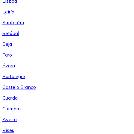
Lisboa
Leiría
Santarém
Setúbal
Beja
Faro
Évora
Portalegre
Castelo Branco
Guarda
Coímbra
Aveiro
Viseu