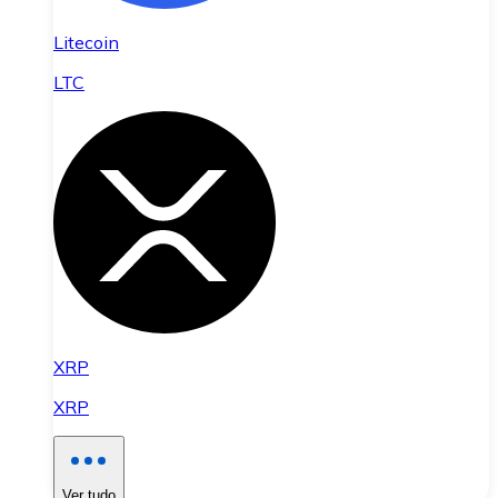
Litecoin
LTC
XRP
XRP
Ver tudo