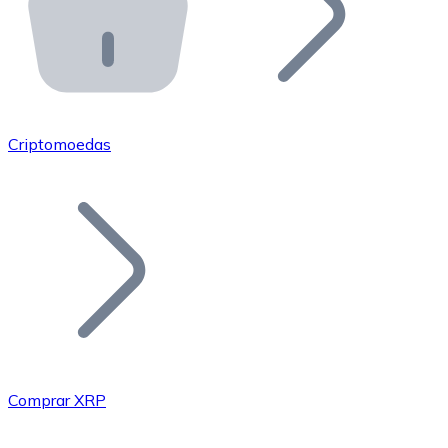
API Bitnovo
Integre nossa API no seu ecossistema.
Tornar-se Revendedor
Junte-se à nossa rede de revendedores e comercialize 
Criptomoedas
Adicionar um Token
Adicione o token do seu projeto ao nosso serviço de c
Comprar XRP