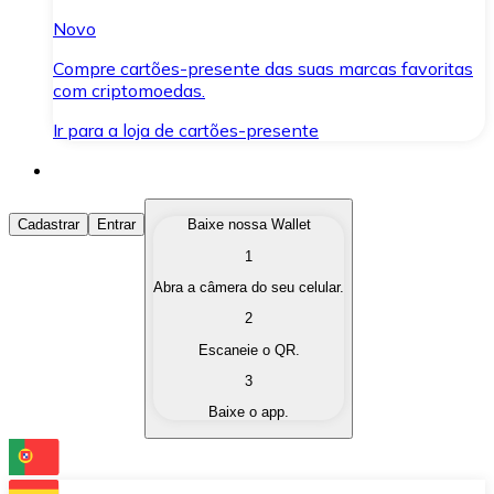
Novo
Compre cartões-presente das suas marcas favoritas
com criptomoedas.
Ir para a loja de cartões-presente
Comprar Criptomoedas
Cadastrar
Entrar
Baixe nossa Wallet
1
Compre as criptomoedas de seu interesse de forma ráp
Abra a câmera do seu celular.
Vender Criptomoedas
2
Converta suas criptomoedas em moeda fiduciária quand
Escaneie o QR.
3
Trocar (Swap)
Baixe o app.
Troque uma criptomoeda por outra instantaneamente,
Carteira Bitnovo