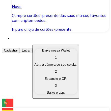
Novo
Compre cartões-presente das suas marcas favoritas
com criptomoedas.
Ir para a loja de cartões-presente
Comprar Criptomoedas
Cadastrar
Entrar
Baixe nossa Wallet
1
Compre as criptomoedas de seu interesse de forma ráp
Abra a câmera do seu celular.
Vender Criptomoedas
2
Converta suas criptomoedas em moeda fiduciária quand
Escaneie o QR.
3
Trocar (Swap)
Baixe o app.
Troque uma criptomoeda por outra instantaneamente,
Carteira Bitnovo