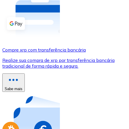
Compre criptomoedas com dinheiro e outros métodos d
Comprar com dinheiro
Transferência SEPA
Adicione fundos à sua conta Bitnovo ou faça compras d
Compre xrp com transferência bancária
Comprar com transferência bancária
Realize sua compra de xrp por transferência bancária
Cartão de crédito / débito
tradicional de forma rápida e segura.
Use cartões Visa e Mastercard para comprar criptomoed
Comprar com cartão
Sabe mais
Loja - Cartões-presente
Novo
Compre cartões-presente das suas marcas favoritas c
Ir para a loja de cartões-presente