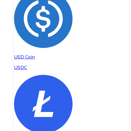
USD Coin
USDC