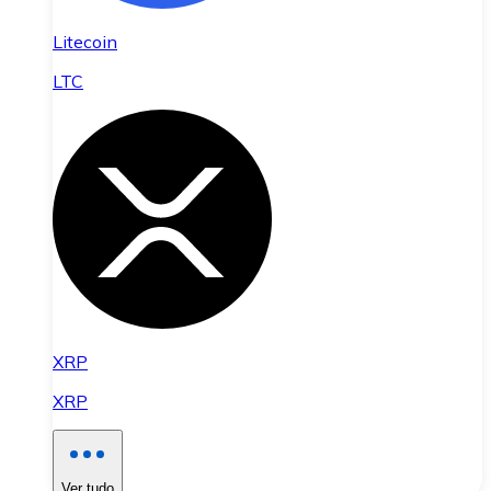
Litecoin
LTC
XRP
XRP
Ver tudo