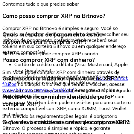
Contamos tudo o que precisa saber
Como posso comprar XRP na Bitnovo?
Comprar XRP na Bitnovo é simples e seguro. Você só
Quais métodos de pagamento estão
precisa se registrar, verificar sua identidade e escolher seu
método de pagamento preferido. Você receberá seus
disponíveis para comprar XRP?
tokens em sua carteira Bitnovo ou em qualquer endereço
externo compatível.
Na Bitnovo você pode comprar XRP usando:
Posso comprar XRP com dinheiro?
Cartão de crédito ou débito (Visa, Mastercard, Apple
Pay, Google Pay)
Sim. Você pode comprar XRP com dinheiro através de
Transferência bancária SEPA ou SEPA Instantânea
Onde posso armazenar meus tokens XRP?
vouchers Bitnovo, disponíveis em mais de
40.000 pontos
Dinheiro através de vouchers Bitnovo
físicos
na Europa. Uma vez que tenha o voucher, acesse:
www.bitnovo.com/buy/cash/xrp/
e resgate-o rápida e
Com sua conta Bitnovo você obtém uma carteira integrada
seguramente.
Preciso verificar minha identidade para
onde pode armazenar e gerenciar seus tokens XRP com
segurança. Você também pode enviá-los para uma carteira
comprar XRP?
externa compatível com XRP, como XUMM, Toast Wallet
ou Ledger.
Sim. Devido às regulamentações legais, é obrigatório
O que devo considerar antes de comprar XRP?
verificar sua identidade antes de comprar criptomoedas na
Bitnovo. O processo é simples e rápido, e garante
operações seguras para todos os usuários.