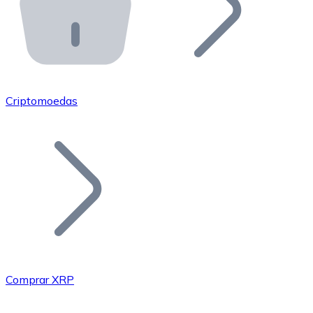
API Bitnovo
Integre nossa API no seu ecossistema.
Tornar-se Revendedor
Junte-se à nossa rede de revendedores e comercialize 
Criptomoedas
Adicionar um Token
Adicione o token do seu projeto ao nosso serviço de c
Comprar XRP