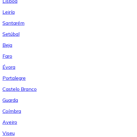
Lisboa
Leiría
Santarém
Setúbal
Beja
Faro
Évora
Portalegre
Castelo Branco
Guarda
Coímbra
Aveiro
Viseu