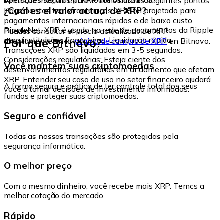
Antes de investir em XRP, considere os seguintes pontos:
¿Cuál es el valor actual de XRP?
Pagamentos transfronteiriços: XRP foi projetado para
pagamentos internacionais rápidos e de baixo custo.
RippleNet: XRP é usado na rede de pagamentos da Ripple
Puedes consultar el precio actualizado de XRP
para instituições financeiras. Liquidação rápida:
Por que Bitnovo?
directamente en la
página de compra de XRP
en Bitnovo.
Transações XRP são liquidadas em 3-5 segundos.
Considerações regulatórias: Esteja ciente dos
Você mantém suas criptomoedas
desenvolvimentos regulatórios em andamento que afetam
XRP. Entender seu caso de uso no setor financeiro ajudará
A forma segura e prática de ter controle total dos seus
você a tomar decisões de investimento informadas.
fundos e proteger suas criptomoedas.
Seguro e confiável
Todas as nossas transações são protegidas pela
segurança informática.
O melhor preço
Com o mesmo dinheiro, você recebe mais XRP. Temos a
melhor cotação do mercado.
Rápido