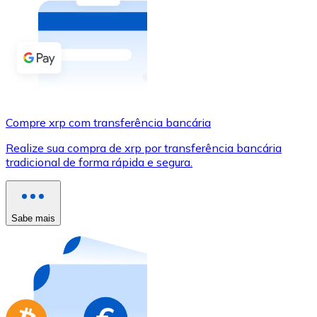
Compre criptomoedas com dinheiro e outros métodos d
Comprar com dinheiro
Transferência SEPA
Adicione fundos à sua conta Bitnovo ou faça compras d
Compre xrp com transferência bancária
Comprar com transferência bancária
Realize sua compra de xrp por transferência bancária
Cartão de crédito / débito
tradicional de forma rápida e segura.
Use cartões Visa e Mastercard para comprar criptomoed
Comprar com cartão
Sabe mais
Loja - Cartões-presente
Novo
Compre cartões-presente das suas marcas favoritas c
Ir para a loja de cartões-presente