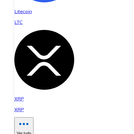
Litecoin
LTC
XRP
XRP
Ver tudo