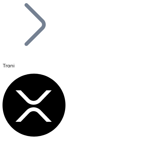
Bitcoin
BTC
Trani
Ethereum
ETH