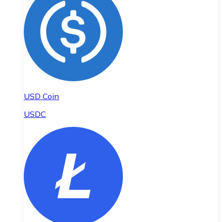
USD Coin
USDC