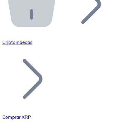
API Bitnovo
Integre nossa API no seu ecossistema.
Tornar-se Revendedor
Junte-se à nossa rede de revendedores e comercialize 
Criptomoedas
Adicionar um Token
Adicione o token do seu projeto ao nosso serviço de c
Comprar XRP