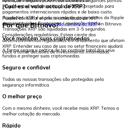
Antes de investir em XRP, considere os seguintes pontos:
¿Cuál es el valor actual de XRP?
Pagamentos transfronteiriços: XRP foi projetado para
pagamentos internacionais rápidos e de baixo custo.
RippleNet: XRP é usado na rede de pagamentos da Ripple
Puedes consultar el precio actualizado de XRP
para instituições financeiras. Liquidação rápida:
Por que Bitnovo?
directamente en la
página de compra de XRP
en Bitnovo.
Transações XRP são liquidadas em 3-5 segundos.
Considerações regulatórias: Esteja ciente dos
Você mantém suas criptomoedas
desenvolvimentos regulatórios em andamento que afetam
XRP. Entender seu caso de uso no setor financeiro ajudará
A forma segura e prática de ter controle total dos seus
você a tomar decisões de investimento informadas.
fundos e proteger suas criptomoedas.
Seguro e confiável
Todas as nossas transações são protegidas pela
segurança informática.
O melhor preço
Com o mesmo dinheiro, você recebe mais XRP. Temos a
melhor cotação do mercado.
Rápido