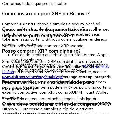
Contamos tudo o que precisa saber
Como posso comprar XRP na Bitnovo?
Comprar XRP na Bitnovo é simples e seguro. Você só
Quais métodos de pagamento estão
precisa se registrar, verificar sua identidade e escolher seu
método de pagamento preferido. Você receberá seus
disponíveis para comprar XRP?
tokens em sua carteira Bitnovo ou em qualquer endereço
externo compatível.
Na Bitnovo você pode comprar XRP usando:
Posso comprar XRP com dinheiro?
Cartão de crédito ou débito (Visa, Mastercard, Apple
Pay, Google Pay)
Sim. Você pode comprar XRP com dinheiro através de
Transferência bancária SEPA ou SEPA Instantânea
Onde posso armazenar meus tokens XRP?
vouchers Bitnovo, disponíveis em mais de
40.000 pontos
Dinheiro através de vouchers Bitnovo
físicos
na Europa. Uma vez que tenha o voucher, acesse:
www.bitnovo.com/buy/cash/xrp/
e resgate-o rápida e
Com sua conta Bitnovo você obtém uma carteira integrada
seguramente.
Preciso verificar minha identidade para
onde pode armazenar e gerenciar seus tokens XRP com
segurança. Você também pode enviá-los para uma carteira
comprar XRP?
externa compatível com XRP, como XUMM, Toast Wallet
ou Ledger.
Sim. Devido às regulamentações legais, é obrigatório
O que devo considerar antes de comprar XRP?
verificar sua identidade antes de comprar criptomoedas na
Bitnovo. O processo é simples e rápido, e garante
operações seguras para todos os usuários.