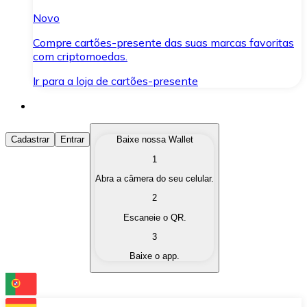
Novo
Compre cartões-presente das suas marcas favoritas
com criptomoedas.
Ir para a loja de cartões-presente
Comprar Criptomoedas
Cadastrar
Entrar
Baixe nossa Wallet
1
Compre as criptomoedas de seu interesse de forma ráp
Abra a câmera do seu celular.
Vender Criptomoedas
2
Converta suas criptomoedas em moeda fiduciária quand
Escaneie o QR.
3
Trocar (Swap)
Baixe o app.
Troque uma criptomoeda por outra instantaneamente,
Carteira Bitnovo