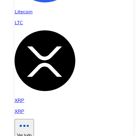
Litecoin
LTC
XRP
XRP
Ver tudo