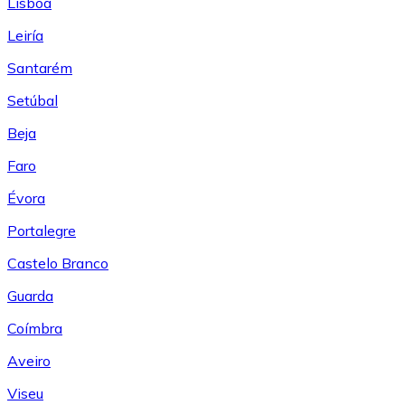
Lisboa
Leiría
Santarém
Setúbal
Beja
Faro
Évora
Portalegre
Castelo Branco
Guarda
Coímbra
Aveiro
Viseu