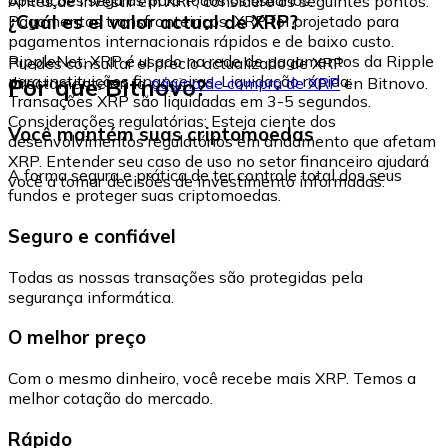
Antes de investir em XRP, considere os seguintes pontos:
¿Cuál es el valor actual de XRP?
Pagamentos transfronteiriços: XRP foi projetado para
pagamentos internacionais rápidos e de baixo custo.
RippleNet: XRP é usado na rede de pagamentos da Ripple
Puedes consultar el precio actualizado de XRP
para instituições financeiras. Liquidação rápida:
Por que Bitnovo?
directamente en la
página de compra de XRP
en Bitnovo.
Transações XRP são liquidadas em 3-5 segundos.
Considerações regulatórias: Esteja ciente dos
Você mantém suas criptomoedas
desenvolvimentos regulatórios em andamento que afetam
XRP. Entender seu caso de uso no setor financeiro ajudará
A forma segura e prática de ter controle total dos seus
você a tomar decisões de investimento informadas.
fundos e proteger suas criptomoedas.
Seguro e confiável
Todas as nossas transações são protegidas pela
segurança informática.
O melhor preço
Com o mesmo dinheiro, você recebe mais XRP. Temos a
melhor cotação do mercado.
Rápido