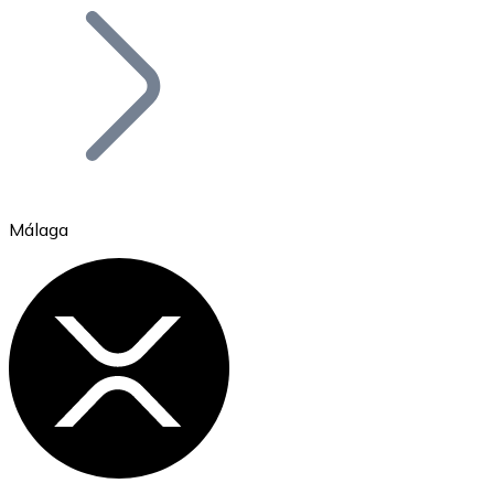
Bitcoin
BTC
Málaga
Ethereum
ETH