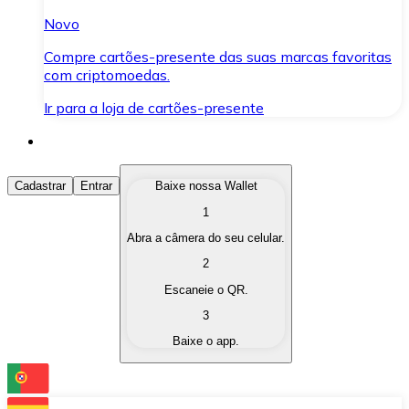
Novo
Compre cartões-presente das suas marcas favoritas
com criptomoedas.
Ir para a loja de cartões-presente
Comprar Criptomoedas
Cadastrar
Entrar
Baixe nossa Wallet
1
Compre as criptomoedas de seu interesse de forma ráp
Abra a câmera do seu celular.
Vender Criptomoedas
2
Converta suas criptomoedas em moeda fiduciária quand
Escaneie o QR.
3
Trocar (Swap)
Baixe o app.
Troque uma criptomoeda por outra instantaneamente,
Carteira Bitnovo