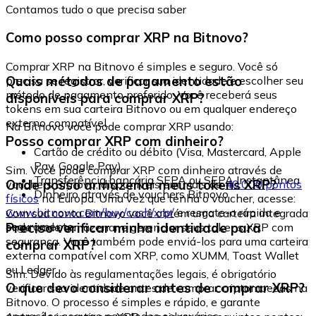
Contamos tudo o que precisa saber
Como posso comprar XRP na Bitnovo?
Comprar XRP na Bitnovo é simples e seguro. Você só
Quais métodos de pagamento estão
precisa se registrar, verificar sua identidade e escolher seu
método de pagamento preferido. Você receberá seus
disponíveis para comprar XRP?
tokens em sua carteira Bitnovo ou em qualquer endereço
externo compatível.
Na Bitnovo você pode comprar XRP usando:
Posso comprar XRP com dinheiro?
Cartão de crédito ou débito (Visa, Mastercard, Apple
Pay, Google Pay)
Sim. Você pode comprar XRP com dinheiro através de
Transferência bancária SEPA ou SEPA Instantânea
Onde posso armazenar meus tokens XRP?
vouchers Bitnovo, disponíveis em mais de
40.000 pontos
Dinheiro através de vouchers Bitnovo
físicos
na Europa. Uma vez que tenha o voucher, acesse:
www.bitnovo.com/buy/cash/xrp/
e resgate-o rápida e
Com sua conta Bitnovo você obtém uma carteira integrada
seguramente.
Preciso verificar minha identidade para
onde pode armazenar e gerenciar seus tokens XRP com
segurança. Você também pode enviá-los para uma carteira
comprar XRP?
externa compatível com XRP, como XUMM, Toast Wallet
ou Ledger.
Sim. Devido às regulamentações legais, é obrigatório
O que devo considerar antes de comprar XRP?
verificar sua identidade antes de comprar criptomoedas na
Bitnovo. O processo é simples e rápido, e garante
operações seguras para todos os usuários.