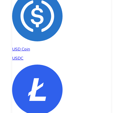
USD Coin
USDC