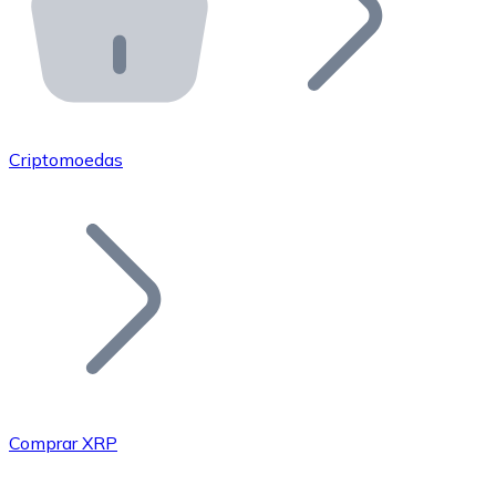
API Bitnovo
Integre nossa API no seu ecossistema.
Tornar-se Revendedor
Junte-se à nossa rede de revendedores e comercialize 
Criptomoedas
Adicionar um Token
Adicione o token do seu projeto ao nosso serviço de c
Comprar XRP