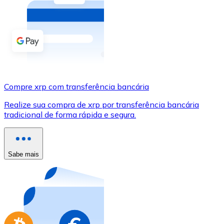
Compre criptomoedas com dinheiro e outros métodos d
Comprar com dinheiro
Transferência SEPA
Adicione fundos à sua conta Bitnovo ou faça compras d
Compre xrp com transferência bancária
Comprar com transferência bancária
Realize sua compra de xrp por transferência bancária
Cartão de crédito / débito
tradicional de forma rápida e segura.
Use cartões Visa e Mastercard para comprar criptomoed
Comprar com cartão
Sabe mais
Loja - Cartões-presente
Novo
Compre cartões-presente das suas marcas favoritas c
Ir para a loja de cartões-presente