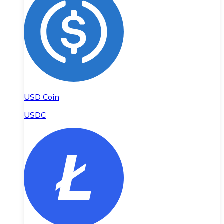
USD Coin
USDC