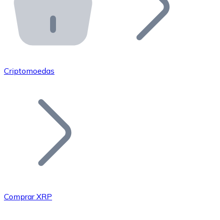
API Bitnovo
Integre nossa API no seu ecossistema.
Tornar-se Revendedor
Junte-se à nossa rede de revendedores e comercialize 
Criptomoedas
Adicionar um Token
Adicione o token do seu projeto ao nosso serviço de c
Comprar XRP