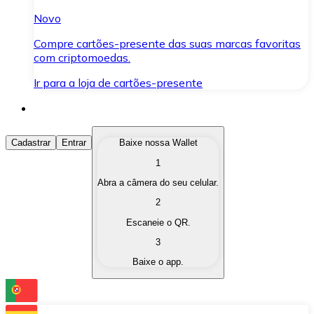
Novo
Compre cartões-presente das suas marcas favoritas
com criptomoedas.
Ir para a loja de cartões-presente
Comprar Criptomoedas
Cadastrar
Entrar
Baixe nossa Wallet
1
Compre as criptomoedas de seu interesse de forma ráp
Abra a câmera do seu celular.
Vender Criptomoedas
2
Converta suas criptomoedas em moeda fiduciária quand
Escaneie o QR.
3
Trocar (Swap)
Baixe o app.
Troque uma criptomoeda por outra instantaneamente,
Carteira Bitnovo