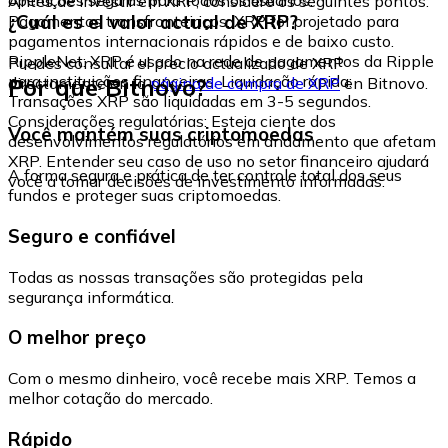
Antes de investir em XRP, considere os seguintes pontos:
¿Cuál es el valor actual de XRP?
Pagamentos transfronteiriços: XRP foi projetado para
pagamentos internacionais rápidos e de baixo custo.
RippleNet: XRP é usado na rede de pagamentos da Ripple
Puedes consultar el precio actualizado de XRP
para instituições financeiras. Liquidação rápida:
Por que Bitnovo?
directamente en la
página de compra de XRP
en Bitnovo.
Transações XRP são liquidadas em 3-5 segundos.
Considerações regulatórias: Esteja ciente dos
Você mantém suas criptomoedas
desenvolvimentos regulatórios em andamento que afetam
XRP. Entender seu caso de uso no setor financeiro ajudará
A forma segura e prática de ter controle total dos seus
você a tomar decisões de investimento informadas.
fundos e proteger suas criptomoedas.
Seguro e confiável
Todas as nossas transações são protegidas pela
segurança informática.
O melhor preço
Com o mesmo dinheiro, você recebe mais XRP. Temos a
melhor cotação do mercado.
Rápido