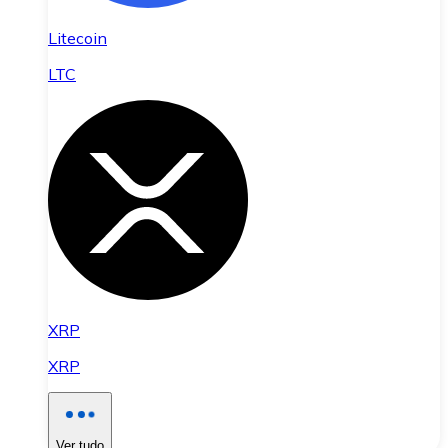
Litecoin
LTC
XRP
XRP
Ver tudo