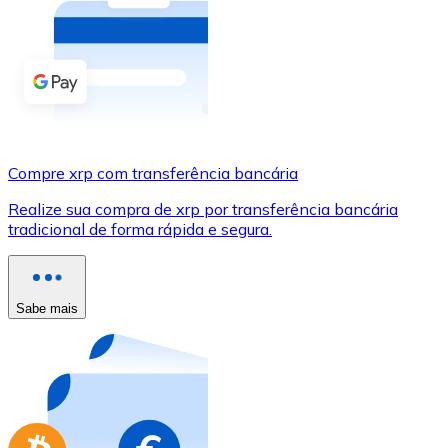
Compre criptomoedas com dinheiro e outros métodos d
Comprar com dinheiro
Transferência SEPA
Adicione fundos à sua conta Bitnovo ou faça compras d
Compre xrp com transferência bancária
Comprar com transferência bancária
Realize sua compra de xrp por transferência bancária
Cartão de crédito / débito
tradicional de forma rápida e segura.
Use cartões Visa e Mastercard para comprar criptomoed
Comprar com cartão
Sabe mais
Loja - Cartões-presente
Novo
Compre cartões-presente das suas marcas favoritas c
Ir para a loja de cartões-presente