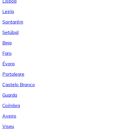
Lisboa
Leiría
Santarém
Setúbal
Beja
Faro
Évora
Portalegre
Castelo Branco
Guarda
Coímbra
Aveiro
Viseu