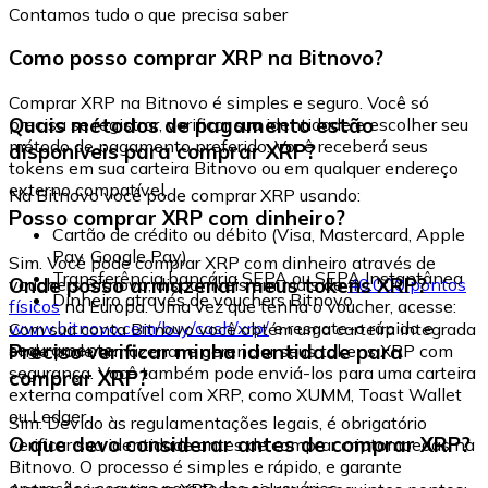
Contamos tudo o que precisa saber
Como posso comprar XRP na Bitnovo?
Comprar XRP na Bitnovo é simples e seguro. Você só
Quais métodos de pagamento estão
precisa se registrar, verificar sua identidade e escolher seu
método de pagamento preferido. Você receberá seus
disponíveis para comprar XRP?
tokens em sua carteira Bitnovo ou em qualquer endereço
externo compatível.
Na Bitnovo você pode comprar XRP usando:
Posso comprar XRP com dinheiro?
Cartão de crédito ou débito (Visa, Mastercard, Apple
Pay, Google Pay)
Sim. Você pode comprar XRP com dinheiro através de
Transferência bancária SEPA ou SEPA Instantânea
Onde posso armazenar meus tokens XRP?
vouchers Bitnovo, disponíveis em mais de
40.000 pontos
Dinheiro através de vouchers Bitnovo
físicos
na Europa. Uma vez que tenha o voucher, acesse:
www.bitnovo.com/buy/cash/xrp/
e resgate-o rápida e
Com sua conta Bitnovo você obtém uma carteira integrada
seguramente.
Preciso verificar minha identidade para
onde pode armazenar e gerenciar seus tokens XRP com
segurança. Você também pode enviá-los para uma carteira
comprar XRP?
externa compatível com XRP, como XUMM, Toast Wallet
ou Ledger.
Sim. Devido às regulamentações legais, é obrigatório
O que devo considerar antes de comprar XRP?
verificar sua identidade antes de comprar criptomoedas na
Bitnovo. O processo é simples e rápido, e garante
operações seguras para todos os usuários.